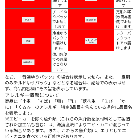
届けしま
届けしま
す
す
チルドゆ
定形外郵
うパック
便(簡易書
でお届け
留)でお届
します
けします
冷凍ゆう
レターパ
パックで
ックライ
お届けし
トでお届
ます。
けします
佐川急便
でのお届
けとなり
ます
なお、「普通ゆうパック」の場合は表示しません。また、「夏期
のみチルドゆうパック」などとなる場合は、記号での表示はせ
ず、商品内容欄にその旨を表示しています。
アレルギー情報について
商品に「小麦」「そば」「卵」「乳」「落花生」「えび」「か
に」「くるみ」のアレルギー特定8品目を含んでいる場合に品目名
を表示します。
※エビ・カニを除く魚介類（これらの魚介類を原材料として製造
された加工品も含む）は、漁獲漁法によりエビ・カニが混じって
いる場合があります。 また、これらの魚介類は、エサとしてエ
ビ・カニを食べている可能性があります。