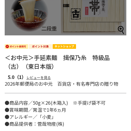
＜お中元＞手延素麺 揖保乃糸 特級品
（古）（東日本版）
5.0
（1）
レビューを見る
2026年郵便局のお中元 百貨店・有名専門店の贈り物
●商品内容／50g×26(木箱入) ※手提げ袋不可
●賞味期間／常温で1年6ヵ月
●アレルギー／「小麦」
●商品提供者：菅哉物産(株)