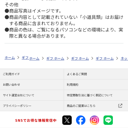
その他
商品写真はイメージです。
商品内容として記載されていない「小道具類」はお届け
する商品に含まれておりません。
商品の色は、ご覧になるパソコンなどの環境により、実
際と異なる場合があります。
ホーム
ギフトストア
お中元・夏ギフト特集 2026
そうめん・麺類
ホーム
ギフトストア
ホーム
ギフトストア
お中元・夏ギフト特集 2026
ホーム
ギフトストア
お中元・夏ギフト特集
ホーム
ネッ
お
そ
ご利用ガイド
よくあるご質問
お問い合わせ
利用規約
サイト運営会社について
特定商取引法に基づく表記について
プライバシーポリシー
商品のご提案はこちら
SNSでお得な情報発信中