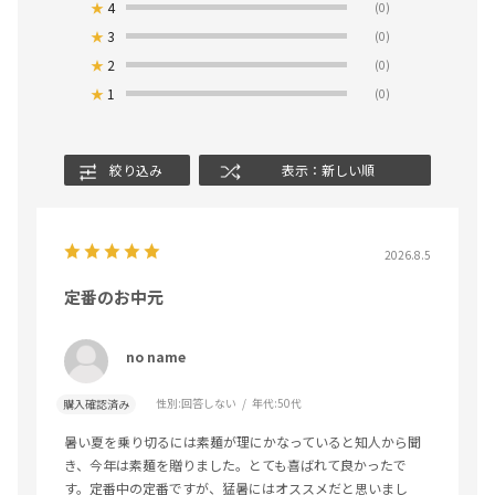
★
4
(0)
★
3
(0)
★
2
(0)
★
1
(0)
絞り込み
表示：新しい順
2026.8.5
定番のお中元
no name
性別:
回答しない
年代:
50代
購入確認済み
暑い夏を乗り切るには素麺が理にかなっていると知人から聞
き、今年は素麺を贈りました。とても喜ばれて良かったで
す。定番中の定番ですが、猛暑にはオススメだと思いまし