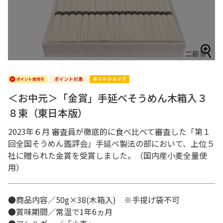
＜お中元＞「金賞」手延べそうめん木箱入３
８束（東日本版）
2023年６月 審査員が徹底的に食べ比べて審査した「第１
回全国そうめん鑑評会」手延べ製法の部において、上位５
社に贈られた金賞を受賞しました。（国内産小麦全量使
用）
●商品内容／50g×38(木箱入) ※手提げ袋不可
●賞味期間／常温で1年6ヵ月