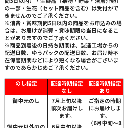
間5日以内）・生鮮品（果物・野菜・活魚介類）
の一部・生花（セット商品を含む）は受付がで
きませんのでご了承ください。
※消費・賞味期間5日以内の商品をお申込みの場
合は、お届けが消費・賞味期限の当日になるこ
とがありますのでご了承ください。
※商品到着後の日持ち期間は、製造工場からの
配送日数、ゆうパックの配送日数、お届け時不
在保管期間などにより短くなる場合がございま
すのであらかじめご了承ください。
のし指定
配達時期指定
配達時期指定
なし
あり
御中元のし
7月上旬以降
ご指定の時期
順次
お届けし
にお届けしま
ます。
す。
（6月中旬～8
御中元以外のの
6月中旬以降