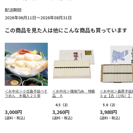
配送期間
2026年06月11日～2026年08月31日
この商品を見た人は他にこんな商品も買っています
＜お中元＞小豆島手延べそ
＜お中元＞揖保乃糸 特級
＜お中元＞島原手延
うめん 木箱入２０束
品 Ａ
ｋｇ【古（ひね）】
4.5
（2）
5.0
（2）
3,000円
3,260円
3,980円
(送料・税込)
(送料・税込)
(送料・税込)