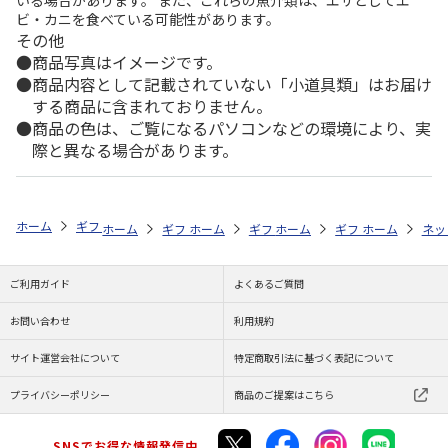
いる場合があります。 また、これらの魚介類は、エサとしてエ
ビ・カニを食べている可能性があります。
その他
商品写真はイメージです。
商品内容として記載されていない「小道具類」はお届け
する商品に含まれておりません。
商品の色は、ご覧になるパソコンなどの環境により、実
際と異なる場合があります。
ホーム
ギフトストア
お中元・夏ギフト特集 2026
そうめん・麺類
ホーム
ギフトストア
ホーム
ギフトストア
お中元・夏ギフト特集 2026
ホーム
ギフトストア
お中元・夏ギフト特集
ホーム
ネッ
お
そ
ご利用ガイド
よくあるご質問
お問い合わせ
利用規約
サイト運営会社について
特定商取引法に基づく表記について
プライバシーポリシー
商品のご提案はこちら
SNSでお得な情報発信中