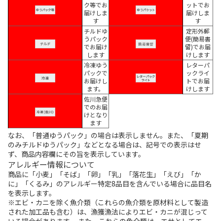
ク等でお
ットでお
届けしま
届けしま
す
す
チルドゆ
定形外郵
うパック
便(簡易書
でお届け
留)でお届
します
けします
冷凍ゆう
レターパ
パックで
ックライ
お届けし
トでお届
ます。
けします
佐川急便
でのお届
けとなり
ます
なお、「普通ゆうパック」の場合は表示しません。また、「夏期
のみチルドゆうパック」などとなる場合は、記号での表示はせ
ず、商品内容欄にその旨を表示しています。
アレルギー情報について
商品に「小麦」「そば」「卵」「乳」「落花生」「えび」「か
に」「くるみ」のアレルギー特定8品目を含んでいる場合に品目名
を表示します。
※エビ・カニを除く魚介類（これらの魚介類を原材料として製造
された加工品も含む）は、漁獲漁法によりエビ・カニが混じって