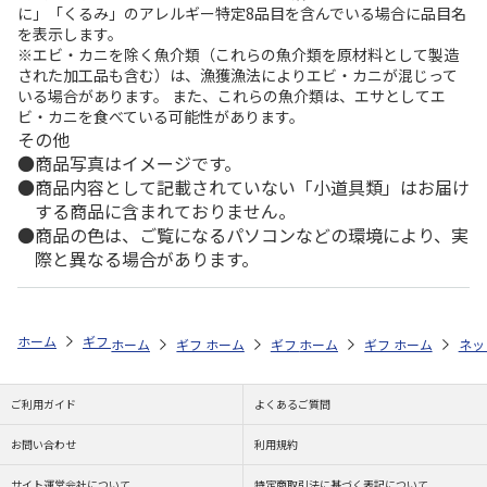
に」「くるみ」のアレルギー特定8品目を含んでいる場合に品目名
を表示します。
※エビ・カニを除く魚介類（これらの魚介類を原材料として製造
された加工品も含む）は、漁獲漁法によりエビ・カニが混じって
いる場合があります。 また、これらの魚介類は、エサとしてエ
ビ・カニを食べている可能性があります。
その他
商品写真はイメージです。
商品内容として記載されていない「小道具類」はお届け
する商品に含まれておりません。
商品の色は、ご覧になるパソコンなどの環境により、実
際と異なる場合があります。
ホーム
ギフトストア
お中元・夏ギフト特集 2026
そうめん・麺類
ホーム
ギフトストア
ホーム
ギフトストア
お中元・夏ギフト特集 2026
ホーム
ギフトストア
お中元・夏ギフト特集
ホーム
ネッ
お
そ
ご利用ガイド
よくあるご質問
お問い合わせ
利用規約
サイト運営会社について
特定商取引法に基づく表記について