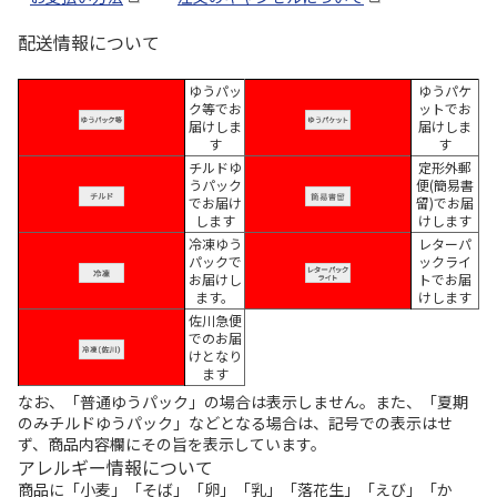
配送情報について
ゆうパッ
ゆうパケ
ク等でお
ットでお
届けしま
届けしま
す
す
チルドゆ
定形外郵
うパック
便(簡易書
でお届け
留)でお届
します
けします
冷凍ゆう
レターパ
パックで
ックライ
お届けし
トでお届
ます。
けします
佐川急便
でのお届
けとなり
ます
なお、「普通ゆうパック」の場合は表示しません。また、「夏期
のみチルドゆうパック」などとなる場合は、記号での表示はせ
ず、商品内容欄にその旨を表示しています。
アレルギー情報について
商品に「小麦」「そば」「卵」「乳」「落花生」「えび」「か