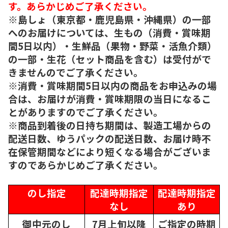
す。あらかじめご了承ください。
※島しょ（東京都・鹿児島県・沖縄県）の一部
へのお届けについては、生もの（消費・賞味期
間5日以内）・生鮮品（果物・野菜・活魚介類）
の一部・生花（セット商品を含む）は受付がで
きませんのでご了承ください。
※消費・賞味期間5日以内の商品をお申込みの場
合は、お届けが消費・賞味期限の当日になるこ
とがありますのでご了承ください。
※商品到着後の日持ち期間は、製造工場からの
配送日数、ゆうパックの配送日数、お届け時不
在保管期間などにより短くなる場合がございま
すのであらかじめご了承ください。
のし指定
配達時期指定
配達時期指定
なし
あり
御中元のし
7月上旬以降
ご指定の時期