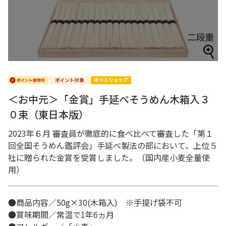
＜お中元＞「金賞」手延べそうめん木箱入３
０束（東日本版）
2023年６月 審査員が徹底的に食べ比べて審査した「第１
回全国そうめん鑑評会」手延べ製法の部において、上位５
社に贈られた金賞を受賞しました。（国内産小麦全量使
用）
●商品内容／50g×30(木箱入) ※手提げ袋不可
●賞味期間／常温で1年6ヵ月