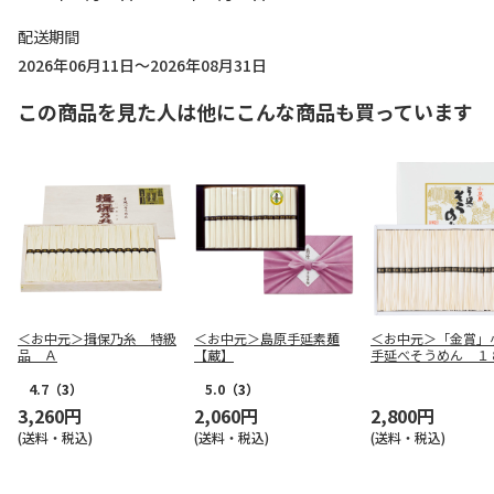
配送期間
2026年06月11日～2026年08月31日
この商品を見た人は他にこんな商品も買っています
＜お中元＞揖保乃糸 特級
＜お中元＞島原手延素麺
＜お中元＞「金賞」
品 Ａ
【蔵】
手延べそうめん １
4.7
（3）
5.0
（3）
3,260円
2,060円
2,800円
(送料・税込)
(送料・税込)
(送料・税込)