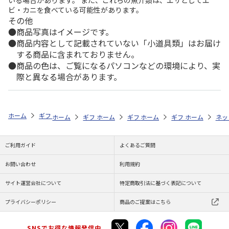
いる場合があります。 また、これらの魚介類は、エサとしてエ
ビ・カニを食べている可能性があります。
その他
商品写真はイメージです。
商品内容として記載されていない「小道具類」はお届け
する商品に含まれておりません。
商品の色は、ご覧になるパソコンなどの環境により、実
際と異なる場合があります。
ホーム
ギフトストア
お中元・夏ギフト特集 2026
そうめん・麺類
ホーム
ギフトストア
ホーム
ギフトストア
お中元・夏ギフト特集 2026
ホーム
ギフトストア
お中元・夏ギフト特集
ホーム
ネッ
お
そ
ご利用ガイド
よくあるご質問
お問い合わせ
利用規約
サイト運営会社について
特定商取引法に基づく表記について
プライバシーポリシー
商品のご提案はこちら
SNSでお得な情報発信中