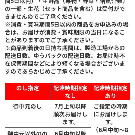
間5日以内）・生鮮品（果物・野菜・活魚介類）
の一部・生花（セット商品を含む）は受付がで
きませんのでご了承ください。
※消費・賞味期間5日以内の商品をお申込みの場
合は、お届けが消費・賞味期限の当日になるこ
とがありますのでご了承ください。
※商品到着後の日持ち期間は、製造工場からの
配送日数、ゆうパックの配送日数、お届け時不
在保管期間などにより短くなる場合がございま
すのであらかじめご了承ください。
のし指定
配達時期指定
配達時期指定
なし
あり
御中元のし
7月上旬以降
ご指定の時期
順次
お届けし
にお届けしま
ます。
す。
（6月中旬～8
御中元以外のの
6月中旬以降