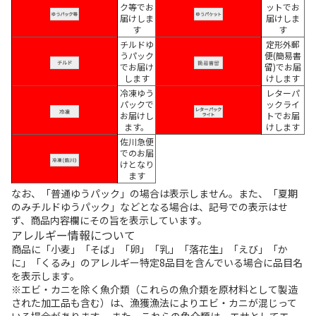
ク等でお
ットでお
届けしま
届けしま
す
す
チルドゆ
定形外郵
うパック
便(簡易書
でお届け
留)でお届
します
けします
冷凍ゆう
レターパ
パックで
ックライ
お届けし
トでお届
ます。
けします
佐川急便
でのお届
けとなり
ます
なお、「普通ゆうパック」の場合は表示しません。また、「夏期
のみチルドゆうパック」などとなる場合は、記号での表示はせ
ず、商品内容欄にその旨を表示しています。
アレルギー情報について
商品に「小麦」「そば」「卵」「乳」「落花生」「えび」「か
に」「くるみ」のアレルギー特定8品目を含んでいる場合に品目名
を表示します。
※エビ・カニを除く魚介類（これらの魚介類を原材料として製造
された加工品も含む）は、漁獲漁法によりエビ・カニが混じって