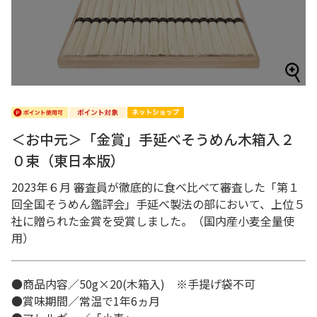
＜お中元＞「金賞」手延べそうめん木箱入２
０束（東日本版）
2023年６月 審査員が徹底的に食べ比べて審査した「第１
回全国そうめん鑑評会」手延べ製法の部において、上位５
社に贈られた金賞を受賞しました。（国内産小麦全量使
用）
●商品内容／50g×20(木箱入) ※手提げ袋不可
●賞味期間／常温で1年6ヵ月