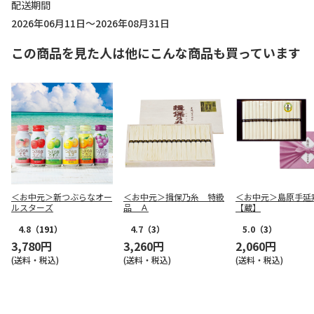
配送期間
2026年06月11日～2026年08月31日
この商品を見た人は他にこんな商品も買っています
＜お中元＞新つぶらなオー
＜お中元＞揖保乃糸 特級
＜お中元＞島原手延
ルスターズ
品 Ａ
【蔵】
4.8
（191）
4.7
（3）
5.0
（3）
3,780円
3,260円
2,060円
(送料・税込)
(送料・税込)
(送料・税込)