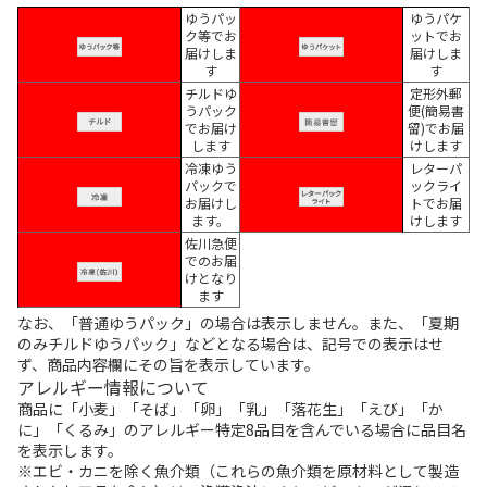
ゆうパッ
ゆうパケ
ク等でお
ットでお
届けしま
届けしま
す
す
チルドゆ
定形外郵
うパック
便(簡易書
でお届け
留)でお届
します
けします
冷凍ゆう
レターパ
パックで
ックライ
お届けし
トでお届
ます。
けします
佐川急便
でのお届
けとなり
ます
なお、「普通ゆうパック」の場合は表示しません。また、「夏期
のみチルドゆうパック」などとなる場合は、記号での表示はせ
ず、商品内容欄にその旨を表示しています。
アレルギー情報について
商品に「小麦」「そば」「卵」「乳」「落花生」「えび」「か
に」「くるみ」のアレルギー特定8品目を含んでいる場合に品目名
を表示します。
※エビ・カニを除く魚介類（これらの魚介類を原材料として製造