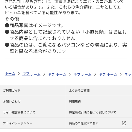
された加工品も含む）は、漁獲漁法によりエビ・カニが混じって
いる場合があります。 また、これらの魚介類は、エサとしてエ
ビ・カニを食べている可能性があります。
その他
商品写真はイメージです。
商品内容として記載されていない「小道具類」はお届け
する商品に含まれておりません。
商品の色は、ご覧になるパソコンなどの環境により、実
際と異なる場合があります。
ホーム
ギフトストア
お中元・夏ギフト特集 2026
そうめん・麺類
ホーム
ギフトストア
ホーム
ギフトストア
お中元・夏ギフト特集 2026
ホーム
ギフトストア
お中元・夏ギフト特集
ホーム
ネッ
お
そ
ご利用ガイド
よくあるご質問
お問い合わせ
利用規約
サイト運営会社について
特定商取引法に基づく表記について
プライバシーポリシー
商品のご提案はこちら