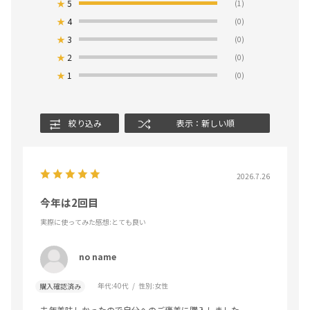
★
5
(1)
★
4
(0)
★
3
(0)
★
2
(0)
★
1
(0)
絞り込み
表示：新しい順
2026.7.26
今年は2回目
実際に使ってみた感想
:とても良い
no name
年代:
40代
性別:
女性
購入確認済み
去年美味しかったので自分へのご褒美に購入しました。