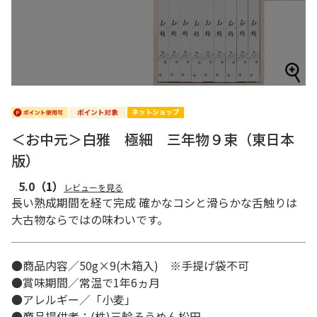
＜お中元＞白雅 極細 三年物９束（東日本
版）
5.0
（1）
レビューを見る
長い熟成期間を経て完成 確かなコシと滑らかな舌触りは
大古物ならではの味わいです。
●商品内容／50g×9(木箱入) ※手提げ袋不可
●賞味期間／常温で1年6ヵ月
●アレルギー／「小麦」
●商品提供者：(株)三輪そうめん松田