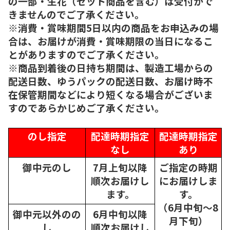
の一部・生花（セット商品を含む）は受付がで
きませんのでご了承ください。
※消費・賞味期間5日以内の商品をお申込みの場
合は、お届けが消費・賞味期限の当日になるこ
とがありますのでご了承ください。
※商品到着後の日持ち期間は、製造工場からの
配送日数、ゆうパックの配送日数、お届け時不
在保管期間などにより短くなる場合がございま
すのであらかじめご了承ください。
のし指定
配達時期指定
配達時期指定
なし
あり
御中元のし
7月上旬以降
ご指定の時期
順次
お届けし
にお届けしま
ます。
す。
（6月中旬～8
御中元以外のの
6月中旬以降
月下旬）
し
順次
お届けし