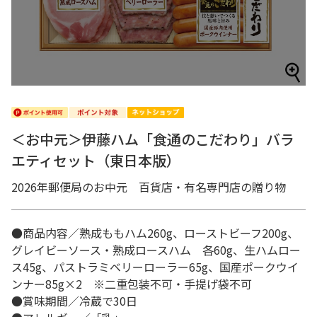
＜お中元＞伊藤ハム「食通のこだわり」バラ
エティセット（東日本版）
2026年郵便局のお中元 百貨店・有名専門店の贈り物
●商品内容／熟成ももハム260g、ローストビーフ200g、
グレイビーソース・熟成ロースハム 各60g、生ハムロー
ス45g、パストラミベリーローラー65g、国産ポークウイ
ンナー85g×2 ※二重包装不可・手提げ袋不可
●賞味期間／冷蔵で30日