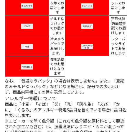
ク等でお
ットでお
届けしま
届けしま
す
す
チルドゆ
定形外郵
うパック
便(簡易書
でお届け
留)でお届
します
けします
冷凍ゆう
レターパ
パックで
ックライ
お届けし
トでお届
ます。
けします
佐川急便
でのお届
けとなり
ます
なお、「普通ゆうパック」の場合は表示しません。また、「夏期
のみチルドゆうパック」などとなる場合は、記号での表示はせ
ず、商品内容欄にその旨を表示しています。
アレルギー情報について
商品に「小麦」「そば」「卵」「乳」「落花生」「えび」「か
に」「くるみ」のアレルギー特定8品目を含んでいる場合に品目名
を表示します。
※エビ・カニを除く魚介類（これらの魚介類を原材料として製造
された加工品も含む）は、漁獲漁法によりエビ・カニが混じって