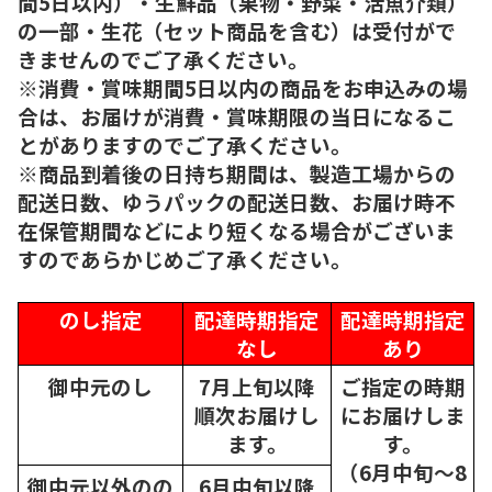
間5日以内）・生鮮品（果物・野菜・活魚介類）
の一部・生花（セット商品を含む）は受付がで
きませんのでご了承ください。
※消費・賞味期間5日以内の商品をお申込みの場
合は、お届けが消費・賞味期限の当日になるこ
とがありますのでご了承ください。
※商品到着後の日持ち期間は、製造工場からの
配送日数、ゆうパックの配送日数、お届け時不
在保管期間などにより短くなる場合がございま
すのであらかじめご了承ください。
のし指定
配達時期指定
配達時期指定
なし
あり
御中元のし
7月上旬以降
ご指定の時期
順次
お届けし
にお届けしま
ます。
す。
（6月中旬～8
御中元以外のの
6月中旬以降