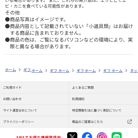
いる場合があります。 また、これらの魚介類は、エサとしてエ
ビ・カニを食べている可能性があります。
その他
商品写真はイメージです。
商品内容として記載されていない「小道具類」はお届け
する商品に含まれておりません。
商品の色は、ご覧になるパソコンなどの環境により、実
際と異なる場合があります。
ホーム
ギフトストア
お中元・夏ギフト特集 2026
ハム・お肉
＜
ホーム
ギフトストア
ホーム
ギフトストア
お中元・夏ギフト特集 2026
ホーム
ギフトストア
お中元・夏ギフト特集
ホーム
ネッ
お
ハ
ご利用ガイド
よくあるご質問
お問い合わせ
利用規約
サイト運営会社について
特定商取引法に基づく表記について
プライバシーポリシー
商品のご提案はこちら
SNSでお得な情報発信中