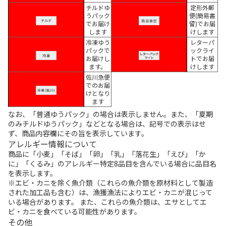
チルドゆ
定形外郵
うパック
便(簡易書
でお届け
留)でお届
します
けします
冷凍ゆう
レターパ
パックで
ックライ
お届けし
トでお届
ます。
けします
佐川急便
でのお届
けとなり
ます
なお、「普通ゆうパック」の場合は表示しません。また、「夏期
のみチルドゆうパック」などとなる場合は、記号での表示はせ
ず、商品内容欄にその旨を表示しています。
アレルギー情報について
商品に「小麦」「そば」「卵」「乳」「落花生」「えび」「か
に」「くるみ」のアレルギー特定8品目を含んでいる場合に品目名
を表示します。
※エビ・カニを除く魚介類（これらの魚介類を原材料として製造
された加工品も含む）は、漁獲漁法によりエビ・カニが混じって
いる場合があります。 また、これらの魚介類は、エサとしてエ
ビ・カニを食べている可能性があります。
その他