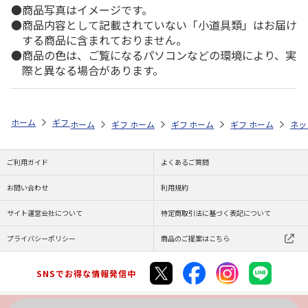
商品写真はイメージです。
商品内容として記載されていない「小道具類」はお届け
する商品に含まれておりません。
商品の色は、ご覧になるパソコンなどの環境により、実
際と異なる場合があります。
ホーム
ギフトストア
お中元・夏ギフト特集 2026
ハム・お肉
＜
ホーム
ギフトストア
ホーム
ギフトストア
お中元・夏ギフト特集 2026
ホーム
ギフトストア
お中元・夏ギフト特集
ホーム
ネッ
お
ハ
ご利用ガイド
よくあるご質問
お問い合わせ
利用規約
サイト運営会社について
特定商取引法に基づく表記について
プライバシーポリシー
商品のご提案はこちら
SNSでお得な情報発信中