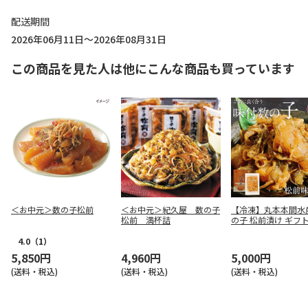
配送期間
2026年06月11日～2026年08月31日
この商品を見た人は他にこんな商品も買っています
＜お中元＞数の子松前
＜お中元＞紀久屋 数の子
【冷凍】丸本本間水
松前 満杯詰
の子 松前漬け ギフト 
4.0
（1）
5,850円
4,960円
5,000円
(送料・税込)
(送料・税込)
(送料・税込)