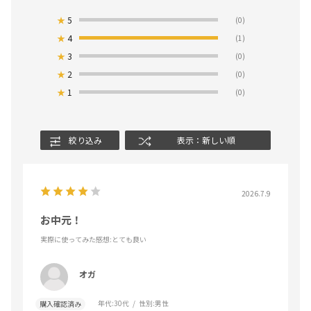
★
5
(0)
★
4
(1)
★
3
(0)
★
2
(0)
★
1
(0)
絞り込み
表示：新しい順
2026.7.9
お中元！
実際に使ってみた感想
:とても良い
オガ
年代:
30代
性別:
男性
購入確認済み