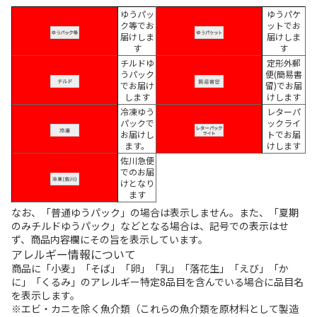
ゆうパッ
ゆうパケ
ク等でお
ットでお
届けしま
届けしま
す
す
チルドゆ
定形外郵
うパック
便(簡易書
でお届け
留)でお届
します
けします
冷凍ゆう
レターパ
パックで
ックライ
お届けし
トでお届
ます。
けします
佐川急便
でのお届
けとなり
ます
なお、「普通ゆうパック」の場合は表示しません。また、「夏期
のみチルドゆうパック」などとなる場合は、記号での表示はせ
ず、商品内容欄にその旨を表示しています。
アレルギー情報について
商品に「小麦」「そば」「卵」「乳」「落花生」「えび」「か
に」「くるみ」のアレルギー特定8品目を含んでいる場合に品目名
を表示します。
※エビ・カニを除く魚介類（これらの魚介類を原材料として製造