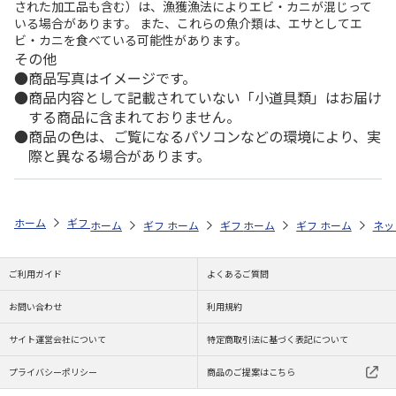
された加工品も含む）は、漁獲漁法によりエビ・カニが混じって
いる場合があります。 また、これらの魚介類は、エサとしてエ
ビ・カニを食べている可能性があります。
その他
商品写真はイメージです。
商品内容として記載されていない「小道具類」はお届け
する商品に含まれておりません。
商品の色は、ご覧になるパソコンなどの環境により、実
際と異なる場合があります。
ホーム
ギフトストア
お中元・夏ギフト特集 2026
おつまみ・お惣菜
ホーム
ギフトストア
ホーム
ギフトストア
お中元・夏ギフト特集 2026
ホーム
ギフトストア
お中元・夏ギフト特集
ホーム
ネッ
お
お
ご利用ガイド
よくあるご質問
お問い合わせ
利用規約
サイト運営会社について
特定商取引法に基づく表記について
プライバシーポリシー
商品のご提案はこちら