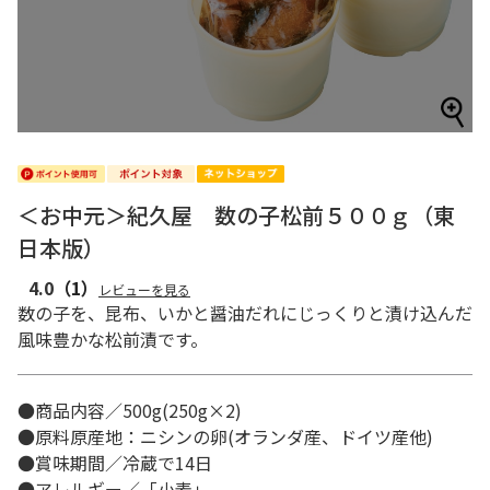
＜お中元＞紀久屋 数の子松前５００ｇ（東
日本版）
4.0
（1）
レビューを見る
数の子を、昆布、いかと醤油だれにじっくりと漬け込んだ
風味豊かな松前漬です。
●商品内容／500g(250g×2)
●原料原産地：ニシンの卵(オランダ産、ドイツ産他)
●賞味期間／冷蔵で14日
●アレルギー／「小麦」