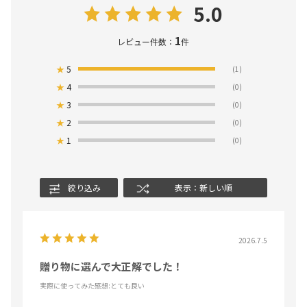
5.0
1
レビュー件数：
件
★
5
(1)
★
4
(0)
★
3
(0)
★
2
(0)
★
1
(0)
絞り込み
表示：新しい順
2026.7.5
贈り物に選んで大正解でした！
実際に使ってみた感想
:とても良い