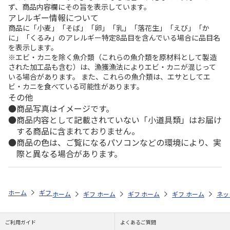
ず、商品内容欄にその旨を表示しています。
アレルギー情報について
商品に「小麦」「そば」「卵」「乳」「落花生」「えび」「か
に」「くるみ」のアレルギー特定8品目を含んでいる場合に品目名
を表示します。
※エビ・カニを除く魚介類（これらの魚介類を原材料として製造
された加工品も含む）は、漁獲漁法によりエビ・カニが混じって
いる場合があります。 また、これらの魚介類は、エサとしてエ
ビ・カニを食べている可能性があります。
その他
商品写真はイメージです。
商品内容として記載されていない「小道具類」はお届け
する商品に含まれておりません。
商品の色は、ご覧になるパソコンなどの環境により、実
際と異なる場合があります。
ホーム
ギフトストア
お中元・夏ギフト特集 2026
お菓子・スイーツ
ホーム
ギフトストア
ホーム
ギフトストア
お中元・夏ギフト特集 2026
ホーム
ギフトストア
お中元・夏ギフト特集
ホーム
ネッ
お
お
ご利用ガイド
よくあるご質問