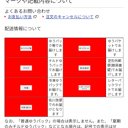
マークや記載内容について
よくあるお問い合わせ
お支払い方法
注文のキャンセルについて
配送情報について
ゆうパッ
ゆうパケ
ク等でお
ットでお
届けしま
届けしま
す
す
チルドゆ
定形外郵
うパック
便(簡易書
でお届け
留)でお届
します
けします
冷凍ゆう
レターパ
パックで
ックライ
お届けし
トでお届
ます。
けします
佐川急便
でのお届
けとなり
ます
なお、「普通ゆうパック」の場合は表示しません。また、「夏期
のみチルドゆうパック」などとなる場合は、記号での表示はせ