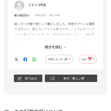
ニャンコ先生
性別:
女性
年代:
50代
購入確認済み
姪っ子への贈り物として購入しました。牧家のプリンは濃厚
でなめらか、飲むヨーグルトも飲みやすく、とてもおいしか
ったと喜んでもらえました。見た目もかわいらしく、特別感
のあるギフトだったようです。子どもから大人まで楽しめる
セットなので、贈り物にぴったりだと思います。また機会が
続きを読む
あれば利用したいです。
参考になった
0
Like!
0
絞り込み
表示：新しい順