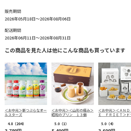
販売期間
2026年05月18日～2026年08月06日
配送期間
2026年06月11日～2026年08月31日
この商品を見た人は他にこんな商品も買っています
＜お中元＞新つぶらなオー
＜お中元＞＜山形の極み＞
＜お中元＞＜ＡＮＤ
ルスターズ
昭和のプリン １３個
Ｅ ＦＲＩＥＴ＞ド
リット５種１０個詰
4.8
（204）
5.0
（1）
5.0
（4）
3,780円
5,400円
3,600円