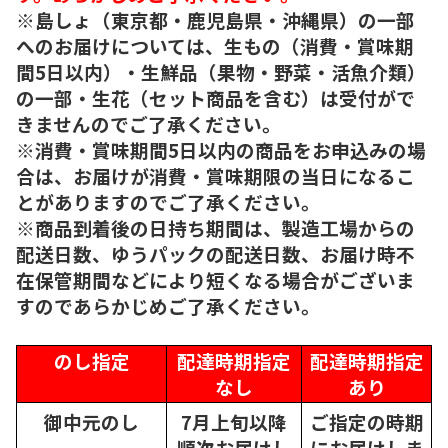
※島しょ（東京都・鹿児島県・沖縄県）の一部
へのお届けについては、生もの（消費・賞味期
間5日以内）・生鮮品（果物・野菜・活魚介類）
の一部・生花（セット商品を含む）は受付がで
きませんのでご了承ください。
※消費・賞味期間5日以内の商品をお申込みの場
合は、お届けが消費・賞味期限の当日になるこ
とがありますのでご了承ください。
※商品到着後の日持ち期間は、製造工場からの
配送日数、ゆうパックの配送日数、お届け時不
在保管期間などにより短くなる場合がございま
すのであらかじめご了承ください。
のし指定
配達時期指定
配達時期指定
なし
あり
御中元のし
7月上旬以降
ご指定の時期
順次
お届けし
にお届けしま