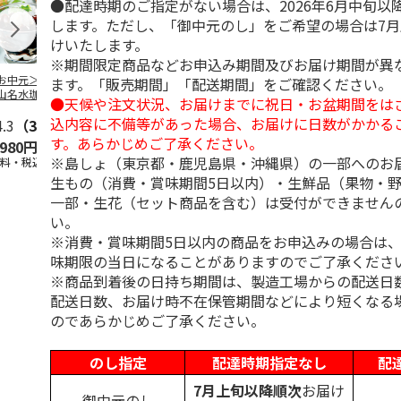
●配達時期のご指定がない場合は、2026年6月中旬以
します。ただし、「御中元のし」をご希望の場合は7
けいたします。
※期間限定商品などお申込み期間及びお届け期間が異
お中元＞北海道羊
＜お中元＞＜ひとと
＜お中元＞＜銀座千
バンホーテン
ます。「販売期間」「配送期間」をご確認ください。
山名水珈琲ゼリー
え＞３層デザートジ
疋屋＞銀座ゼリー９
コレートシロ
●天候や注文状況、お届けまでに祝日・お盆期間をは
個
ュレパフェ～国産フ
個
ーション」
込内容に不備等があった場合、お届けに日数がかかる
4.3
（3）
ルー
4.7
…
（10）
5.0
（5）
30g×21
…
す。あらかじめご了承ください。
,980円
2,980円
3,240円
4,980円
※島しょ（東京都・鹿児島県・沖縄県）の一部へのお
送料・税込)
(送料・税込)
(送料・税込)
(送料・税込)
生もの（消費・賞味期間5日以内）・生鮮品（果物・
一部・生花（セット商品を含む）は受付ができません
い。
※消費・賞味期間5日以内の商品をお申込みの場合は
味期限の当日になることがありますのでご了承くださ
※商品到着後の日持ち期間は、製造工場からの配送日
配送日数、お届け時不在保管期間などにより短くなる
のであらかじめご了承ください。
のし指定
配達時期指定なし
配
7月上旬以降順次
お届け
御中元のし