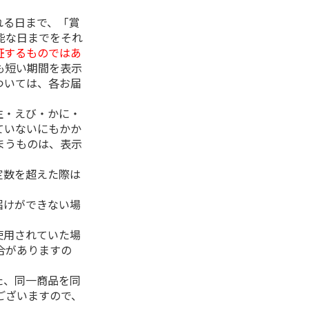
れる日まで、「賞
能な日までをそれ
証するものではあ
も短い期間を表示
ついては、各お届
生・えび・かに・
ていないにもかか
まうものは、表示
定数を超えた際は
。
届けができない場
使用されていた場
合がありますの
た、同一商品を同
ございますので、