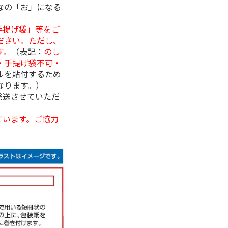
なの「お」になる
手提げ袋」等をご
ださい。ただし、
す。
（表記：
のし
・手提げ袋不可・
ルを貼付するため
なります。）
発送させていただ
ています。ご協力