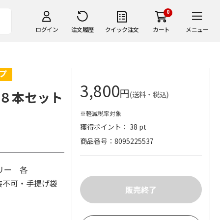
0
ログイン
注文履歴
クイック注文
カート
メニュー
3,800
円
８本セット
(送料・税込)
※軽減税率対象
獲得ポイント： 38 pt
商品番号
8095225537
リー 各
装不可・手提げ袋