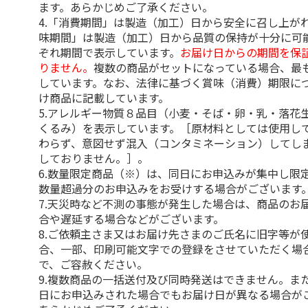
ます。あらかじめご了承ください。
4.「消費期間」は製造（加工）日から安全に召し上が
味期間」は製造（加工）日から品質の保持が十分に可
ぞれ期間で表示しています。
お届け日からの期間を保
りません。
複数の商品がセットになっている場合、最
しています。なお、法律に基づく賞味（消費）期限に
け商品に記載しています。
5.アレルギー物質８品目（小麦・そば・卵・乳・落花
くるみ）を表示しています。［原材料としては使用し
わらず、意図せず混入（コンタミネーション）してし
しておりません。］。
6.数量限定商品（※）は、同日にお申込みが集中し限
数量超過分のお申込みをお受けする場合がございます
7.天災時など不測の事態が発生した場合は、商品のお
合や遅延する場合などがございます。
8.ご依頼主さま又はお届け先さまのご氏名に旧字等が
合、一部、印刷可能文字での登録をさせていただく場
で、ご容赦ください。
9.複数商品の一括送付及び同時発送はできません。ま
日にお申込みされた場合でもお届け日が異なる場合が