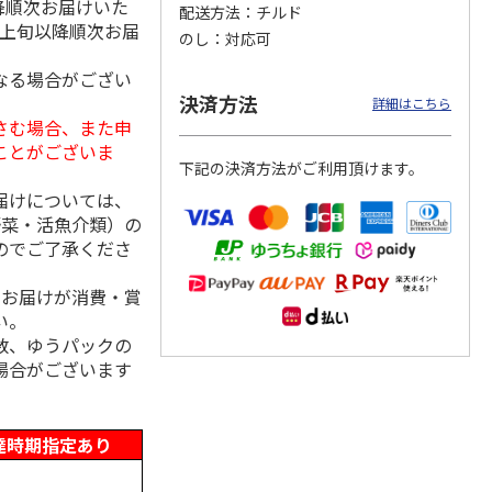
降順次お届けいた
配送方法
チルド
月上旬以降順次お届
のし
対応可
なる場合がござい
「チョ
＜沼津深海プリン工
【冷凍】三國シェフ
＜お中元＞＜ねんり
決済方法
詳細はこちら
ップポ
房＞プレーン・深海
推奨 2種のブリュレ
ん家＞夏限定 ひと
さむ場合、また申
プリンセット
6個セット(クレー
…
くちバーム詰合せ
ことがございま
5.0
（4）
４種
…
下記の決済方法がご利用頂けます。
3,900円
4,320円
3,980円
届けについては、
(送料・税込)
(送料・税込)
(送料・税込)
野菜・活魚介類）の
のでご了承くださ
、お届けが消費・賞
い。
数、ゆうパックの
場合がございます
達時期指定あり