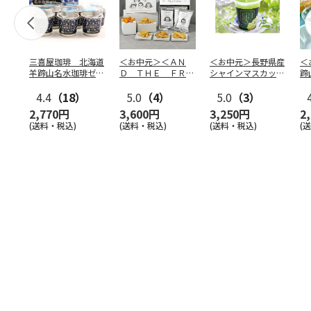
三喜屋珈琲 北海道
＜お中元＞＜ＡＮ
＜お中元＞長野県産
＜
羊蹄山名水珈琲ゼリ
Ｄ ＴＨＥ ＦＲＩ
シャインマスカット
蹄
ー詰合せ MCJ-AE
ＥＴ＞ドライフリッ
のゼリー
７
4.4
（18）
ト５種
5.0
（4）
…
5.0
（3）
2,770円
3,600円
3,250円
2
(送料・税込)
(送料・税込)
(送料・税込)
(