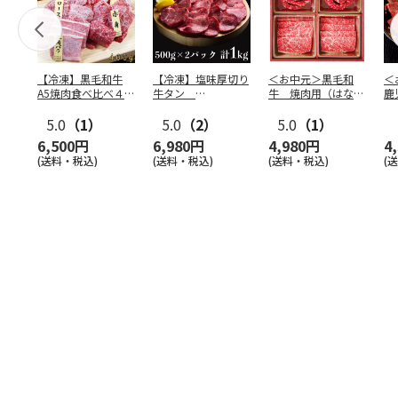
【冷凍】黒毛和牛
【冷凍】塩味厚切り
＜お中元＞黒毛和
＜
A5焼肉食べ比べ４種
牛タン
牛 焼肉用（はなも
鹿
セット400g
500g×2P 計：１
り）
牛
5.0
（1）
kg
5.0
（2）
5.0
（1）
（
6,500円
6,980円
4,980円
4
(送料・税込)
(送料・税込)
(送料・税込)
(