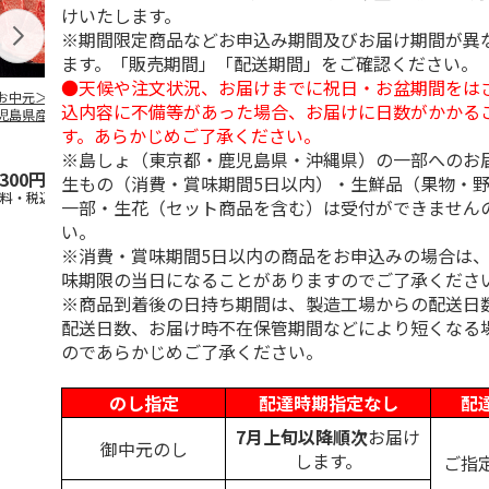
けいたします。
※期間限定商品などお申込み期間及びお届け期間が異
ます。「販売期間」「配送期間」をご確認ください。
●天候や注文状況、お届けまでに祝日・お盆期間をは
お中元＞【冷凍】
＜ご自宅用＞【冷
＜お中元＞【冷凍】
＜お中元＞【
込内容に不備等があった場合、お届けに日数がかかる
児島県産黒毛和
凍】小分けロースト
国産黒毛和牛 焼肉
鹿児島県産黒
す。あらかじめご了承ください。
 カタ肉焼肉用
ビーフ３２０ｇ
食べ比べ
牛 カタ肉焼
４２０
…
（６２０
5.0
（1）
…
※島しょ（東京都・鹿児島県・沖縄県）の一部へのお
,300円
3,680円
5,400円
5,800円
生もの（消費・賞味期間5日以内）・生鮮品（果物・
送料・税込)
(送料・税込)
(送料・税込)
(送料・税込)
一部・生花（セット商品を含む）は受付ができません
い。
※消費・賞味期間5日以内の商品をお申込みの場合は
味期限の当日になることがありますのでご了承くださ
※商品到着後の日持ち期間は、製造工場からの配送日
配送日数、お届け時不在保管期間などにより短くなる
のであらかじめご了承ください。
のし指定
配達時期指定なし
配
7月上旬以降順次
お届け
御中元のし
します。
ご指