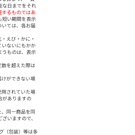
能な日までをそれ
証するものではあ
も短い期間を表示
ついては、各お届
生・えび・かに・
ていないにもかか
まうものは、表示
定数を超えた際は
。
届けができない場
使用されていた場
合がありますの
た、同一商品を同
ございますので、
ング（包装）等は多