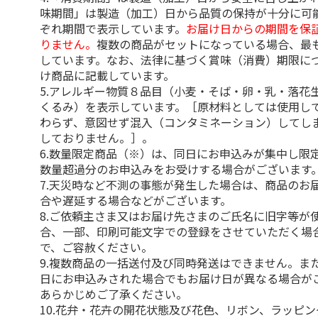
味期間」は製造（加工）日から品質の保持が十分に可
ぞれ期間で表示しています。
お届け日からの期間を保
りません。
複数の商品がセットになっている場合、最
しています。なお、法律に基づく賞味（消費）期限に
け商品に記載しています。
5.アレルギー物質８品目（小麦・そば・卵・乳・落花
くるみ）を表示しています。［原材料としては使用し
わらず、意図せず混入（コンタミネーション）してし
しておりません。］。
6.数量限定商品（※）は、同日にお申込みが集中し限
数量超過分のお申込みをお受けする場合がございます
7.天災時など不測の事態が発生した場合は、商品のお
合や遅延する場合などがございます。
8.ご依頼主さま又はお届け先さまのご氏名に旧字等が
合、一部、印刷可能文字での登録をさせていただく場
で、ご容赦ください。
9.複数商品の一括送付及び同時発送はできません。ま
日にお申込みされた場合でもお届け日が異なる場合が
あらかじめご了承ください。
10.花弁・花卉の開花状態及び花色、リボン、ラッピ