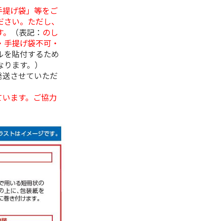
手提げ袋」等をご
ださい。ただし、
す。
（表記：
のし
・手提げ袋不可・
ルを貼付するため
なります。）
発送させていただ
ています。ご協力