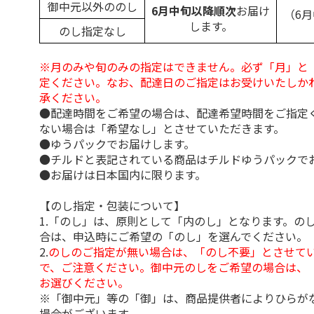
御中元以外ののし
6月中旬以降順次
お届け
（6
します。
のし指定なし
※月のみや旬のみの指定はできません。必ず「月」と
定ください。なお、配達日のご指定はお受けいたしか
承ください。
●配達時間をご希望の場合は、配達希望時間をご指定
ない場合は「希望なし」とさせていただきます。
●ゆうパックでお届けします。
●チルドと表記されている商品はチルドゆうパックで
●お届けは日本国内に限ります。
【のし指定・包装について】
1.「のし」は、原則として「内のし」となります。の
合は、申込時にご希望の「のし」を選んでください。
2.
のしのご指定が無い場合は、「のし不要」とさせて
で、ご注意ください。御中元のしをご希望の場合は、
お選びください。
※「御中元」等の「御」は、商品提供者によりひらが
場合がございます。