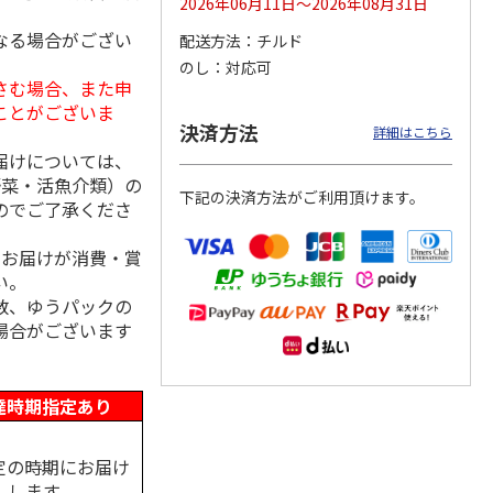
2026年06月11日～2026年08月31日
なる場合がござい
配送方法
チルド
のし
対応可
さむ場合、また申
冷凍】
＜お中元＞【冷凍】
【冷凍】全国各地の
仙台名物 柔らか厚
ことがございま
毛和
職人仕込牛たん（Ｋ
厳選お肉食べ比べコ
切り牛たん Ｂ
決済方法
詳細はこちら
肉用
Ｓ－３０）
ース
4.7
（3）
届けについては、
5,380円
8,980円
5,980円
野菜・活魚介類）の
下記の決済方法がご利用頂けます。
(送料・税込)
(送料・税込)
(送料・税込)
のでご了承くださ
、お届けが消費・賞
い。
数、ゆうパックの
場合がございます
達時期指定あり
定の時期にお届け
します。