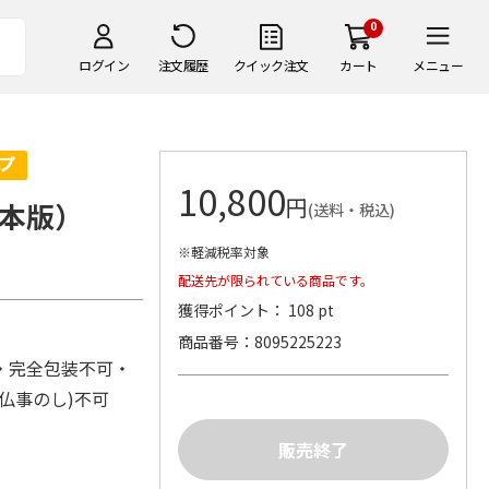
0
ログイン
注文履歴
クイック注文
カート
メニュー
10,800
円
本版）
(送料・税込)
※軽減税率対象
配送先が限られている商品です。
獲得ポイント： 108 pt
商品番号
8095225223
・完全包装不可・
(仏事のし)不可