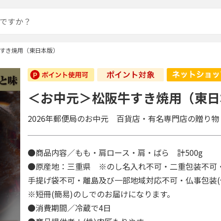
すき焼用（東日本版）
＜お中元＞松阪牛すき焼用（東日
2026年郵便局のお中元 百貨店・有名専門店の贈り物
●商品内容／もも・肩ロース・肩・ばら 計500g
●原産地：三重県 ※のし名入れ不可・二重包装不可
手提げ袋不可・離島及び一部地域対応不可・仏事包装
※短冊(簡易)のしでのお届けになります。
●消費期間／冷蔵で4日