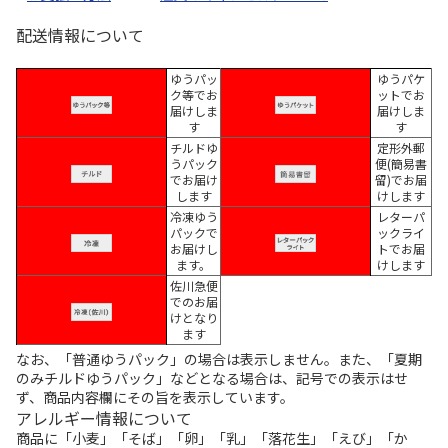
配送情報について
ゆうパッ
ゆうパケ
ク等でお
ットでお
届けしま
届けしま
す
す
チルドゆ
定形外郵
うパック
便(簡易書
でお届け
留)でお届
します
けします
冷凍ゆう
レターパ
パックで
ックライ
お届けし
トでお届
ます。
けします
佐川急便
でのお届
けとなり
ます
なお、「普通ゆうパック」の場合は表示しません。また、「夏期
のみチルドゆうパック」などとなる場合は、記号での表示はせ
ず、商品内容欄にその旨を表示しています。
アレルギー情報について
商品に「小麦」「そば」「卵」「乳」「落花生」「えび」「か