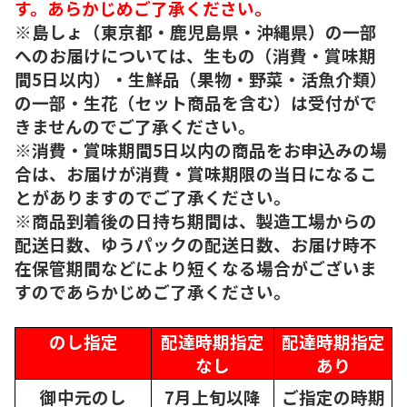
す。あらかじめご了承ください。
※島しょ（東京都・鹿児島県・沖縄県）の一部
へのお届けについては、生もの（消費・賞味期
間5日以内）・生鮮品（果物・野菜・活魚介類）
の一部・生花（セット商品を含む）は受付がで
きませんのでご了承ください。
※消費・賞味期間5日以内の商品をお申込みの場
合は、お届けが消費・賞味期限の当日になるこ
とがありますのでご了承ください。
※商品到着後の日持ち期間は、製造工場からの
配送日数、ゆうパックの配送日数、お届け時不
在保管期間などにより短くなる場合がございま
すのであらかじめご了承ください。
のし指定
配達時期指定
配達時期指定
なし
あり
御中元のし
7月上旬以降
ご指定の時期