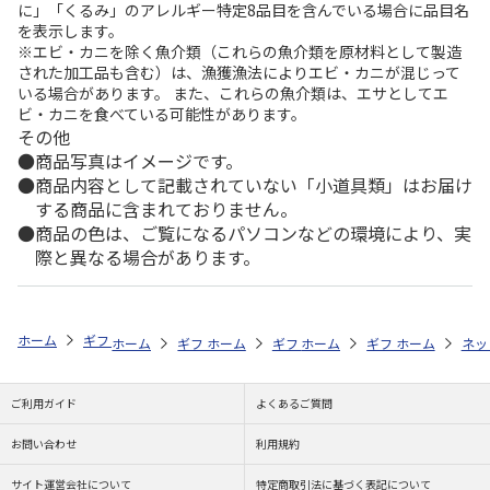
に」「くるみ」のアレルギー特定8品目を含んでいる場合に品目名
を表示します。
※エビ・カニを除く魚介類（これらの魚介類を原材料として製造
された加工品も含む）は、漁獲漁法によりエビ・カニが混じって
いる場合があります。 また、これらの魚介類は、エサとしてエ
ビ・カニを食べている可能性があります。
その他
商品写真はイメージです。
商品内容として記載されていない「小道具類」はお届け
する商品に含まれておりません。
商品の色は、ご覧になるパソコンなどの環境により、実
際と異なる場合があります。
ホーム
ギフトストア
お中元・夏ギフト特集 2026
日用品
＜お中
ホーム
ギフトストア
ホーム
ギフトストア
お中元・夏ギフト特集 2026
ホーム
ギフトストア
お中元・夏ギフト特集
ホーム
ネッ
お
日
ご利用ガイド
よくあるご質問
お問い合わせ
利用規約
サイト運営会社について
特定商取引法に基づく表記について