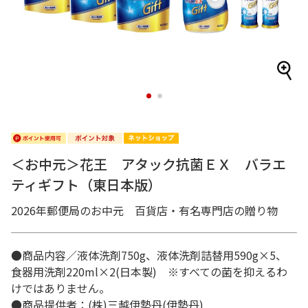
1
2
＜お中元＞花王 アタック抗菌ＥＸ バラエ
ティギフト（東日本版）
2026年郵便局のお中元 百貨店・有名専門店の贈り物
●商品内容／液体洗剤750g、液体洗剤詰替用590g×5、
食器用洗剤220ml×2(日本製) ※すべての菌を抑えるわ
けではありません。
●商品提供者：(株)三越伊勢丹(伊勢丹)