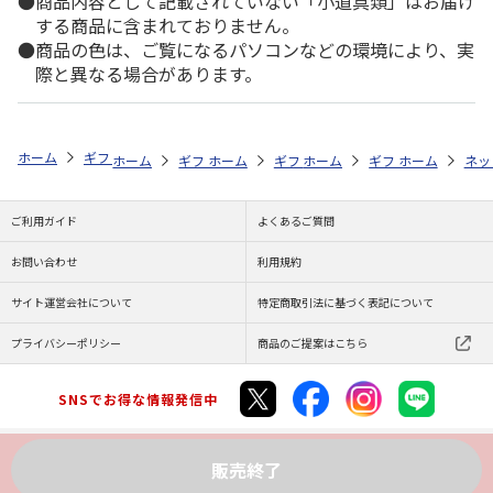
商品内容として記載されていない「小道具類」はお届け
する商品に含まれておりません。
商品の色は、ご覧になるパソコンなどの環境により、実
際と異なる場合があります。
ホーム
ギフトストア
お中元・夏ギフト特集 2026
日用品
＜お中
ホーム
ギフトストア
ホーム
ギフトストア
お中元・夏ギフト特集 2026
ホーム
ギフトストア
お中元・夏ギフト特集
ホーム
ネッ
お
日
ご利用ガイド
よくあるご質問
お問い合わせ
利用規約
サイト運営会社について
特定商取引法に基づく表記について
プライバシーポリシー
商品のご提案はこちら
SNSでお得な情報発信中
販売終了
Copyright (C) JAPAN POST Co.,Ltd. All Rights Reserved.