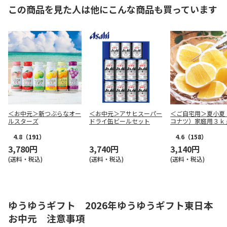
この商品を見た人は他にこんな商品も買っています
＜お中元＞新つぶらなオー
＜お中元＞アサヒスーパー
＜ご自宅用＞夏小夏
ルスターズ
ドライ缶ビールセット
コナツ）家庭用３ｋ
4.8
（191）
4.6
（158）
3,780円
3,740円
3,140円
(送料・税込)
(送料・税込)
(送料・税込)
ゆうゆうギフト 2026年ゆうゆうギフト東日本
お中元 注意事項