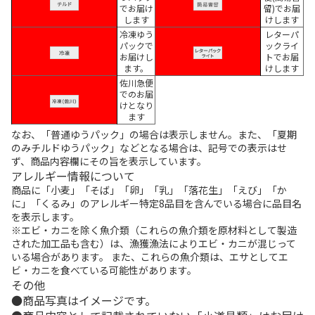
でお届け
留)でお届
します
けします
冷凍ゆう
レターパ
パックで
ックライ
お届けし
トでお届
ます。
けします
佐川急便
でのお届
けとなり
ます
なお、「普通ゆうパック」の場合は表示しません。また、「夏期
のみチルドゆうパック」などとなる場合は、記号での表示はせ
ず、商品内容欄にその旨を表示しています。
アレルギー情報について
商品に「小麦」「そば」「卵」「乳」「落花生」「えび」「か
に」「くるみ」のアレルギー特定8品目を含んでいる場合に品目名
を表示します。
※エビ・カニを除く魚介類（これらの魚介類を原材料として製造
された加工品も含む）は、漁獲漁法によりエビ・カニが混じって
いる場合があります。 また、これらの魚介類は、エサとしてエ
ビ・カニを食べている可能性があります。
その他
商品写真はイメージです。