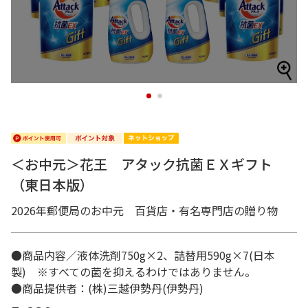
1
2
＜お中元＞花王 アタック抗菌ＥＸギフト
（東日本版）
2026年郵便局のお中元 百貨店・有名専門店の贈り物
●商品内容／液体洗剤750g×2、詰替用590g×7(日本
製) ※すべての菌を抑えるわけではありません。
●商品提供者：(株)三越伊勢丹(伊勢丹)