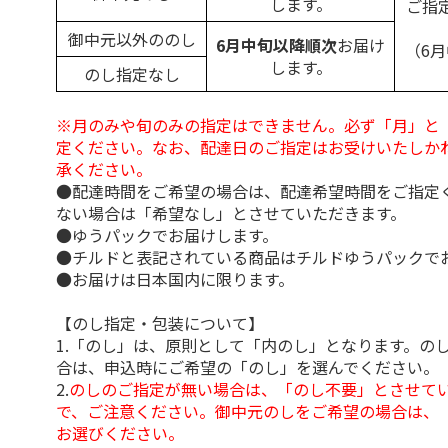
します。
ご指
御中元以外ののし
6月中旬以降順次
お届け
（6
します。
のし指定なし
※月のみや旬のみの指定はできません。必ず「月」と
定ください。なお、配達日のご指定はお受けいたしか
承ください。
●配達時間をご希望の場合は、配達希望時間をご指定
ない場合は「希望なし」とさせていただきます。
●ゆうパックでお届けします。
●チルドと表記されている商品はチルドゆうパックで
●お届けは日本国内に限ります。
【のし指定・包装について】
1.「のし」は、原則として「内のし」となります。の
合は、申込時にご希望の「のし」を選んでください。
2.
のしのご指定が無い場合は、「のし不要」とさせて
で、ご注意ください。御中元のしをご希望の場合は、
お選びください。