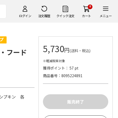
0
ログイン
注文履歴
クイック注文
カート
メニュー
5,730
円
ザ・フード
(送料・税込)
※軽減税率対象
獲得ポイント： 57 pt
商品番号
8095224891
ンプキン 各