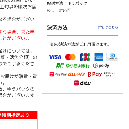
降順次お届けいた
配送方法
ゆうパック
月上旬以降順次お届
のし
対応可
なる場合がござい
オータ
野菜スープ６種類詰
＜お中元＞じゃがバ
ＡＮＡオリジナルビ
決済方法
詳細はこちら
トルト
合せ ８食
タースープ２０食
ーフコンソメスープ
さむ場合、また申
Ａ（２箱）
ことがございま
5.0
（2）
4.0
（1）
下記の決済方法がご利用頂けます。
2,880円
2,700円
3,130円
届けについては、
)
(送料・税込)
(送料・税込)
(送料・税込)
野菜・活魚介類）の
のでご了承くださ
、お届けが消費・賞
い。
数、ゆうパックの
場合がございます
達時期指定あり