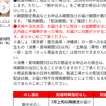
●配達時期のご指定がない場合は、2026年6月中旬以
します。ただし、「御中元のし」をご希望の場合は7
けいたします。
※期間限定商品などお申込み期間及びお届け期間が異
ます。「販売期間」「配送期間」をご確認ください。
ープストックトー
「JINBO MINAMI
【冷凍】〈スープス
ホテルニュー
ョー ４種のＯｋ
AOYAMA」淡路の玉
トックトーキョー〉
ニ スープレ
●天候や注文状況、お届けまでに祝日・お盆期間をは
ｙｕセット８袋
葱と高知
…
夏のバラエティセッ
セット
込内容に不備等があった場合、お届けに日数がかかる
慶事
…
トＡ
す。あらかじめご了承ください。
,870円
3,240円
4,550円
5,400円
※島しょ（東京都・鹿児島県・沖縄県）の一部へのお
送料・税込)
(送料・税込)
(送料・税込)
(送料別・税込
生もの（消費・賞味期間5日以内）・生鮮品（果物・
一部・生花（セット商品を含む）は受付ができません
い。
※消費・賞味期間5日以内の商品をお申込みの場合は
味期限の当日になることがありますのでご了承くださ
※商品到着後の日持ち期間は、製造工場からの配送日
配送日数、お届け時不在保管期間などにより短くなる
のであらかじめご了承ください。
のし指定
配達時期指定なし
配
7月上旬以降順次
お届け
御中元のし