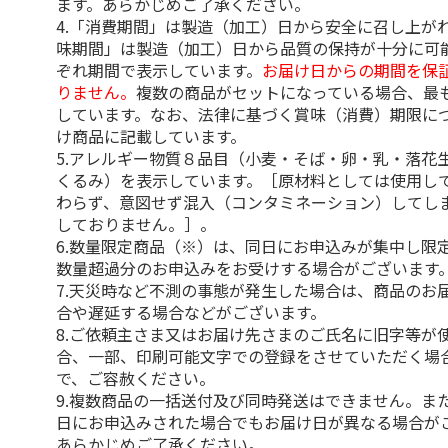
ます。あらかじめご了承ください。
4.「消費期間」は製造（加工）日から安全に召し上が
味期間」は製造（加工）日から品質の保持が十分に可
ぞれ期間で表示しています。
お届け日からの期間を保
りません。
複数の商品がセットになっている場合、最
しています。なお、法律に基づく賞味（消費）期限に
け商品に記載しています。
5.アレルギー物質８品目（小麦・そば・卵・乳・落花
くるみ）を表示しています。［原材料としては使用し
わらず、意図せず混入（コンタミネーション）してし
しておりません。］。
6.数量限定商品（※）は、同日にお申込みが集中し限
数量超過分のお申込みをお受けする場合がございます
7.天災時など不測の事態が発生した場合は、商品のお
合や遅延する場合などがございます。
8.ご依頼主さま又はお届け先さまのご氏名に旧字等が
合、一部、印刷可能文字での登録をさせていただく場
で、ご容赦ください。
9.複数商品の一括送付及び同時発送はできません。ま
日にお申込みされた場合でもお届け日が異なる場合が
あらかじめご了承ください。