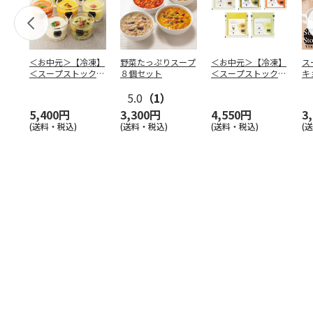
＜お中元＞【冷凍】
野菜たっぷりスープ
＜お中元＞【冷凍】
ス
＜スープストックト
８個セット
＜スープストックト
キ
ーキョー＞人気の冷
ーキョー＞人気の冷
ａ
たい
…
5.0
（1）
たい
…
【
5,400円
3,300円
4,550円
3
(送料・税込)
(送料・税込)
(送料・税込)
(