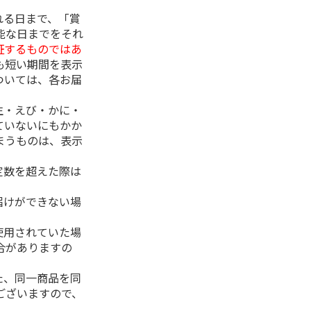
れる日まで、「賞
能な日までをそれ
証するものではあ
も短い期間を表示
ついては、各お届
生・えび・かに・
ていないにもかか
まうものは、表示
定数を超えた際は
。
届けができない場
使用されていた場
合がありますの
た、同一商品を同
ございますので、