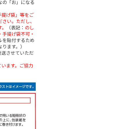
なの「お」になる
手提げ袋」等をご
ださい。ただし、
す。
（表記：
のし
・手提げ袋不可・
ルを貼付するため
なります。）
発送させていただ
ています。ご協力