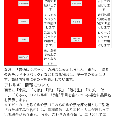
ク等でお
ットでお
届けしま
届けしま
す
す
チルドゆ
定形外郵
うパック
便(簡易書
でお届け
留)でお届
します
けします
冷凍ゆう
レターパ
パックで
ックライ
お届けし
トでお届
ます。
けします
佐川急便
でのお届
けとなり
ます
なお、「普通ゆうパック」の場合は表示しません。また、「夏期
のみチルドゆうパック」などとなる場合は、記号での表示はせ
ず、商品内容欄にその旨を表示しています。
アレルギー情報について
商品に「小麦」「そば」「卵」「乳」「落花生」「えび」「か
に」「くるみ」のアレルギー特定8品目を含んでいる場合に品目名
を表示します。
※エビ・カニを除く魚介類（これらの魚介類を原材料として製造
された加工品も含む）は、漁獲漁法によりエビ・カニが混じって
いる場合があります。 また、これらの魚介類は、エサとしてエ