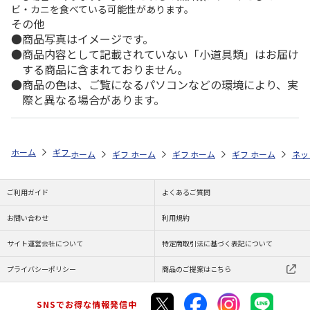
ビ・カニを食べている可能性があります。
その他
商品写真はイメージです。
商品内容として記載されていない「小道具類」はお届け
する商品に含まれておりません。
商品の色は、ご覧になるパソコンなどの環境により、実
際と異なる場合があります。
ホーム
ギフトストア
お中元・夏ギフト特集 2026
オリーブオイル・
ホーム
ギフトストア
ホーム
ギフトストア
お中元・夏ギフト特集 2026
ホーム
ギフトストア
お中元・夏ギフト特集
ホーム
ネッ
お
オ
ご利用ガイド
よくあるご質問
お問い合わせ
利用規約
サイト運営会社について
特定商取引法に基づく表記について
プライバシーポリシー
商品のご提案はこちら
SNSでお得な情報発信中