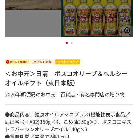
1
2
＜お中元＞日清 ボスコオリーブ＆ヘルシー
オイルギフト（東日本版）
2026年郵便局のお中元 百貨店・有名専門店の贈り物
●商品内容／健康オイルアマニプラス(機能性表示食品／
届出番号：A82)350g×4、こめ油350g×3、ボスコエキス
トラバージンオリーブオイル140g×3
●賞味期間／常温で2年1ヵ月