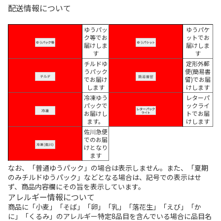
配送情報について
ゆうパッ
ゆうパケ
ク等でお
ットでお
届けしま
届けしま
す
す
チルドゆ
定形外郵
うパック
便(簡易書
でお届け
留)でお届
します
けします
冷凍ゆう
レターパ
パックで
ックライ
お届けし
トでお届
ます。
けします
佐川急便
でのお届
けとなり
ます
なお、「普通ゆうパック」の場合は表示しません。また、「夏期
のみチルドゆうパック」などとなる場合は、記号での表示はせ
ず、商品内容欄にその旨を表示しています。
アレルギー情報について
商品に「小麦」「そば」「卵」「乳」「落花生」「えび」「か
に」「くるみ」のアレルギー特定8品目を含んでいる場合に品目名