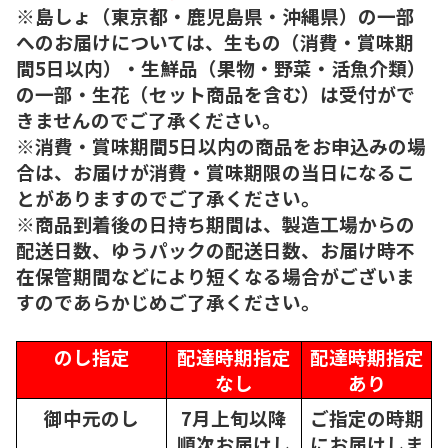
※島しょ（東京都・鹿児島県・沖縄県）の一部
へのお届けについては、生もの（消費・賞味期
間5日以内）・生鮮品（果物・野菜・活魚介類）
の一部・生花（セット商品を含む）は受付がで
きませんのでご了承ください。
※消費・賞味期間5日以内の商品をお申込みの場
合は、お届けが消費・賞味期限の当日になるこ
とがありますのでご了承ください。
※商品到着後の日持ち期間は、製造工場からの
配送日数、ゆうパックの配送日数、お届け時不
在保管期間などにより短くなる場合がございま
すのであらかじめご了承ください。
のし指定
配達時期指定
配達時期指定
なし
あり
御中元のし
7月上旬以降
ご指定の時期
順次
お届けし
にお届けしま