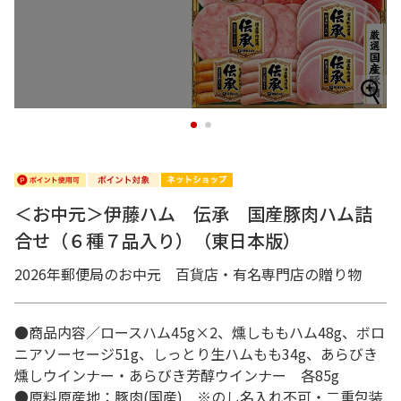
1
2
＜お中元＞伊藤ハム 伝承 国産豚肉ハム詰
合せ（６種７品入り）（東日本版）
2026年郵便局のお中元 百貨店・有名専門店の贈り物
●商品内容／ロースハム45g×2、燻しももハム48g、ボロ
ニアソーセージ51g、しっとり生ハムもも34g、あらびき
燻しウインナー・あらびき芳醇ウインナー 各85g
●原料原産地：豚肉(国産) ※のし名入れ不可・二重包装