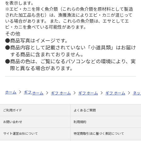
を表示します。
※エビ・カニを除く魚介類（これらの魚介類を原材料として製造
された加工品も含む）は、漁獲漁法によりエビ・カニが混じって
いる場合があります。 また、これらの魚介類は、エサとしてエ
ビ・カニを食べている可能性があります。
その他
商品写真はイメージです。
商品内容として記載されていない「小道具類」はお届け
する商品に含まれておりません。
商品の色は、ご覧になるパソコンなどの環境により、実
際と異なる場合があります。
ホーム
ギフトストア
お中元・夏ギフト特集 2026
ハム・お肉
＜
ホーム
ギフトストア
ホーム
ギフトストア
お中元・夏ギフト特集 2026
ホーム
ギフトストア
お中元・夏ギフト特集
ホーム
ネッ
お
ハ
ご利用ガイド
よくあるご質問
お問い合わせ
利用規約
サイト運営会社について
特定商取引法に基づく表記について