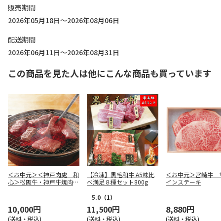
販売期間
2026年05月18日～2026年08月06日
配送期間
2026年06月11日～2026年08月31日
この商品を見た人は他にこんな商品も買っています
＜お中元＞＜神戸肉處 和
【冷凍】黒毛和牛 A5味比
＜お中元＞宮崎牛 
心＞松阪牛・神戸牛焼肉用
べ満足８種セット800g
インステーキ
（はなもり）
5.0
（1）
10,000円
11,500円
8,880円
(送料・税込)
(送料・税込)
(送料・税込)