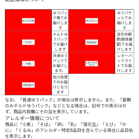
ゆうパッ
ゆうパケ
ク等でお
ットでお
届けしま
届けしま
す
す
チルドゆ
定形外郵
うパック
便(簡易書
でお届け
留)でお届
します
けします
冷凍ゆう
レターパ
パックで
ックライ
お届けし
トでお届
ます。
けします
佐川急便
でのお届
けとなり
ます
なお、「普通ゆうパック」の場合は表示しません。また、「夏期
のみチルドゆうパック」などとなる場合は、記号での表示はせ
ず、商品内容欄にその旨を表示しています。
アレルギー情報について
商品に「小麦」「そば」「卵」「乳」「落花生」「えび」「か
に」「くるみ」のアレルギー特定8品目を含んでいる場合に品目名
を表示します。