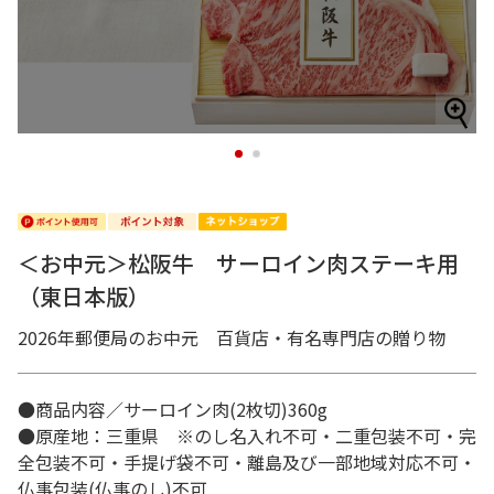
1
2
＜お中元＞松阪牛 サーロイン肉ステーキ用
（東日本版）
2026年郵便局のお中元 百貨店・有名専門店の贈り物
●商品内容／サーロイン肉(2枚切)360g
●原産地：三重県 ※のし名入れ不可・二重包装不可・完
全包装不可・手提げ袋不可・離島及び一部地域対応不可・
仏事包装(仏事のし)不可