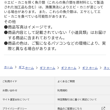
※エビ・カニを除く魚介類（これらの魚介類を原材料として製造
された加工品も含む）は、漁獲漁法によりエビ・カニが混じって
いる場合があります。 また、これらの魚介類は、エサとしてエ
ビ・カニを食べている可能性があります。
その他
商品写真はイメージです。
商品内容として記載されていない「小道具類」はお届け
する商品に含まれておりません。
商品の色は、ご覧になるパソコンなどの環境により、実
際と異なる場合があります。
ホーム
ギフトストア
お中元・夏ギフト特集 2026
ハム・お肉
＜
ホーム
ギフトストア
ホーム
ギフトストア
お中元・夏ギフト特集 2026
ホーム
ギフトストア
お中元・夏ギフト特集
ホーム
ネッ
お
ハ
ご利用ガイド
よくあるご質問
お問い合わせ
利用規約
サイト運営会社について
特定商取引法に基づく表記について
プライバシーポリシー
商品のご提案はこちら