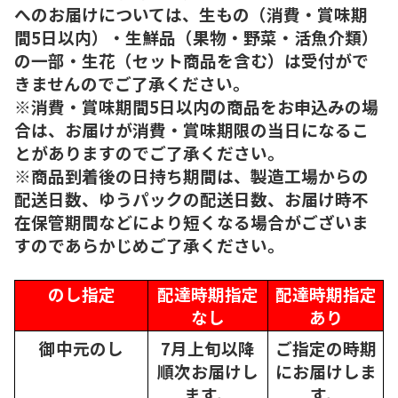
へのお届けについては、生もの（消費・賞味期
間5日以内）・生鮮品（果物・野菜・活魚介類）
の一部・生花（セット商品を含む）は受付がで
きませんのでご了承ください。
※消費・賞味期間5日以内の商品をお申込みの場
合は、お届けが消費・賞味期限の当日になるこ
とがありますのでご了承ください。
※商品到着後の日持ち期間は、製造工場からの
配送日数、ゆうパックの配送日数、お届け時不
在保管期間などにより短くなる場合がございま
すのであらかじめご了承ください。
のし指定
配達時期指定
配達時期指定
なし
あり
御中元のし
7月上旬以降
ご指定の時期
順次
お届けし
にお届けしま
ます。
す。