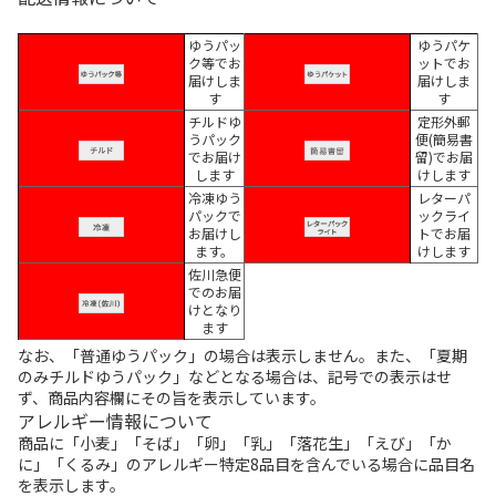
ゆうパッ
ゆうパケ
ク等でお
ットでお
届けしま
届けしま
す
す
チルドゆ
定形外郵
うパック
便(簡易書
でお届け
留)でお届
します
けします
冷凍ゆう
レターパ
パックで
ックライ
お届けし
トでお届
ます。
けします
佐川急便
でのお届
けとなり
ます
なお、「普通ゆうパック」の場合は表示しません。また、「夏期
のみチルドゆうパック」などとなる場合は、記号での表示はせ
ず、商品内容欄にその旨を表示しています。
アレルギー情報について
商品に「小麦」「そば」「卵」「乳」「落花生」「えび」「か
に」「くるみ」のアレルギー特定8品目を含んでいる場合に品目名
を表示します。