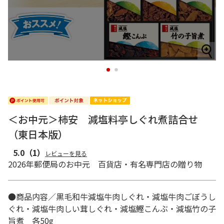
1
2
＜お中元＞柿安 減塩料亭しぐれ煮詰合せ
（東日本版）
5.0
（1）
レビューを見る
2026年郵便局のお中元 百貨店・有名専門店の贈り物
●商品内容／黒毛和牛減塩牛肉しぐれ・減塩牛肉ごぼうし
ぐれ・減塩牛肉しい茸しぐれ・減塩鰹こんぶ・減塩竹の子
旨煮 各50g