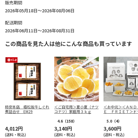
販売期間
2026年05月18日～2026年08月06日
配送期間
2026年06月11日～2026年08月31日
この商品を見た人は他にこんな商品も買っています
柿安本店 極松阪牛しぐれ
＜ご自宅用＞夏小夏（ナツ
＜お中元＞＜ＡＮＤ
煮詰合せ EM29
コナツ）家庭用３ｋｇ
Ｅ ＦＲＩＥＴ＞ド
リット５種１０個詰
4.6
（158）
5.0
（4）
4,012円
3,140円
3,600円
(送料・税込)
(送料・税込)
(送料・税込)