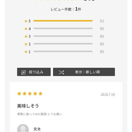
1
レビュー件数：
件
★
5
(1)
★
4
(0)
★
3
(0)
★
2
(0)
★
1
(0)
絞り込み
表示：新しい順
2026.7.19
美味しそう
実際に使ってみた感想
:とても良い
文太