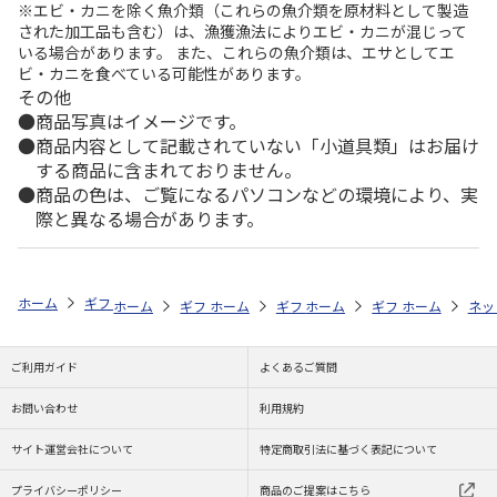
※エビ・カニを除く魚介類（これらの魚介類を原材料として製造
された加工品も含む）は、漁獲漁法によりエビ・カニが混じって
いる場合があります。 また、これらの魚介類は、エサとしてエ
ビ・カニを食べている可能性があります。
その他
商品写真はイメージです。
商品内容として記載されていない「小道具類」はお届け
する商品に含まれておりません。
商品の色は、ご覧になるパソコンなどの環境により、実
際と異なる場合があります。
ホーム
ギフトストア
お中元・夏ギフト特集 2026
おつまみ・お惣菜
ホーム
ギフトストア
ホーム
ギフトストア
お中元・夏ギフト特集 2026
ホーム
ギフトストア
お中元・夏ギフト特集
ホーム
ネッ
お
お
ご利用ガイド
よくあるご質問
お問い合わせ
利用規約
サイト運営会社について
特定商取引法に基づく表記について
プライバシーポリシー
商品のご提案はこちら