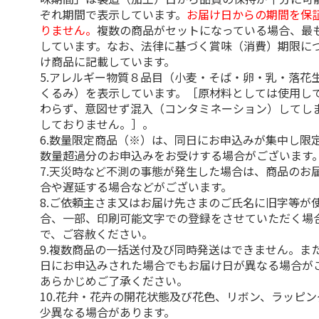
ぞれ期間で表示しています。
お届け日からの期間を保
りません。
複数の商品がセットになっている場合、最
しています。なお、法律に基づく賞味（消費）期限に
け商品に記載しています。
5.アレルギー物質８品目（小麦・そば・卵・乳・落花
くるみ）を表示しています。［原材料としては使用し
わらず、意図せず混入（コンタミネーション）してし
しておりません。］。
6.数量限定商品（※）は、同日にお申込みが集中し限
数量超過分のお申込みをお受けする場合がございます
7.天災時など不測の事態が発生した場合は、商品のお
合や遅延する場合などがございます。
8.ご依頼主さま又はお届け先さまのご氏名に旧字等が
合、一部、印刷可能文字での登録をさせていただく場
で、ご容赦ください。
9.複数商品の一括送付及び同時発送はできません。ま
日にお申込みされた場合でもお届け日が異なる場合が
あらかじめご了承ください。
10.花弁・花卉の開花状態及び花色、リボン、ラッピ
少異なる場合があります。