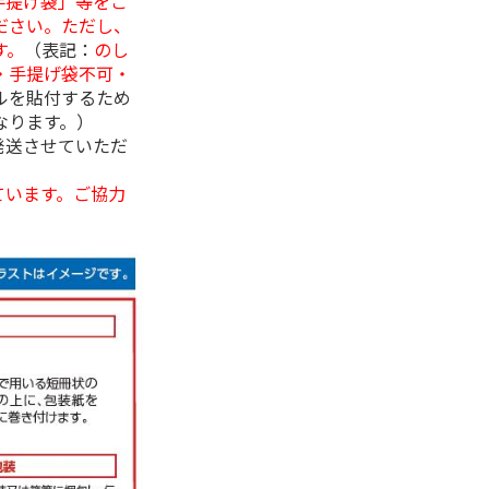
手提げ袋」等をご
ださい。ただし、
す。
（表記：
のし
・手提げ袋不可・
ルを貼付するため
なります。）
発送させていただ
ています。ご協力