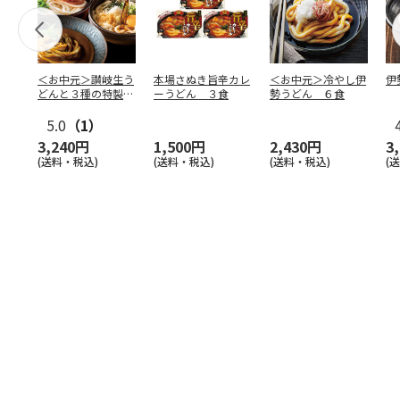
＜お中元＞讃岐生う
本場さぬき旨辛カレ
＜お中元＞冷やし伊
伊
どんと３種の特製だ
ーうどん ３食
勢うどん ６食
しの詰合せ
5.0
（1）
3,240円
1,500円
2,430円
3
(送料・税込)
(送料・税込)
(送料・税込)
(