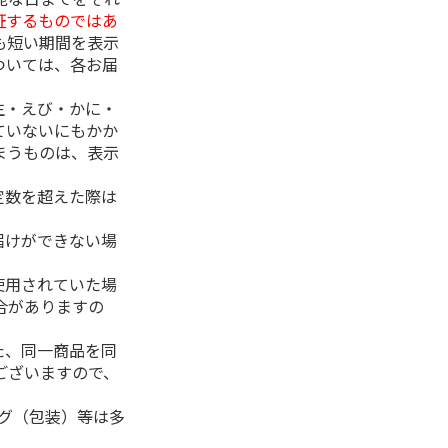
証するものではあ
も短い期間を表示
ついては、各お届
生・えび・かに・
ていないにもかか
まうものは、表示
定数を超えた際は
。
届けができない場
使用されていた場
合がありますの
た、同一商品を同
ございますので、
ング（包装）等は多