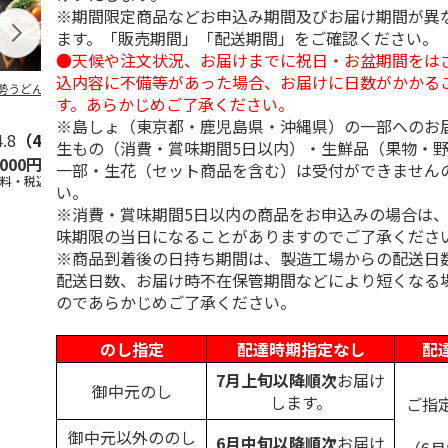
※期間限定商品などお申込み期間及びお届け期間が異
ます。「販売期間」「配送期間」をご確認ください。
●天候や注文状況、お届けまでに祝日・お盆期間をは
込内容に不備等があった場合、お届けに日数がかかる
勢うどん ８食
水沢うどん ６食
純生讃岐カレーうど
本場さぬきカ
す。あらかじめご了承ください。
ん Ａ（２食）
どん ８食
※島しょ（東京都・鹿児島県・沖縄県）の一部へのお
4.8
（4）
4.5
（2）
生もの（消費・賞味期間5日以内）・生鮮品（果物・
,000円
2,600円
1,580円
3,000円
一部・生花（セット商品を含む）は受付ができません
送料・税込)
(送料・税込)
(送料・税込)
(送料・税込)
い。
※消費・賞味期間5日以内の商品をお申込みの場合は
味期限の当日になることがありますのでご了承くださ
※商品到着後の日持ち期間は、製造工場からの配送日
配送日数、お届け時不在保管期間などにより短くなる
のであらかじめご了承ください。
のし指定
配達時期指定なし
配
7月上旬以降順次
お届け
御中元のし
します。
ご指
御中元以外ののし
6月中旬以降順次
お届け