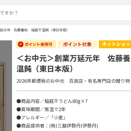
延元年 佐藤養助 稲庭干温飩（東日本版）
＜お中元＞創業万延元年 佐藤養
温飩（東日本版）
2026年郵便局のお中元 百貨店・有名専門店の贈り物
●商品内容／稲庭干うどん80g×7
●賞味期間／常温で2年
●アレルギー／「小麦」
●商品提供者：(株)三越伊勢丹(伊勢丹)