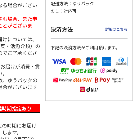
配送方法
ゆうパック
なる場合がござい
のし
対応可
さむ場合、また申
ことがございま
レーう
稲庭手延うどん Ｋ
小川の稲庭うどん詰
＜お中元＞氷見うど
決済方法
詳細はこちら
Ｐ－３５Ｆ
合せ Ａ
ん細麺
届けについては、
野菜・活魚介類）の
下記の決済方法がご利用頂けます。
3,300円
3,500円
3,950円
のでご了承くださ
(送料・税込)
(送料・税込)
(送料・税込)
、お届けが消費・賞
い。
数、ゆうパックの
場合がございます
達時期指定あり
定の時期にお届け
します。