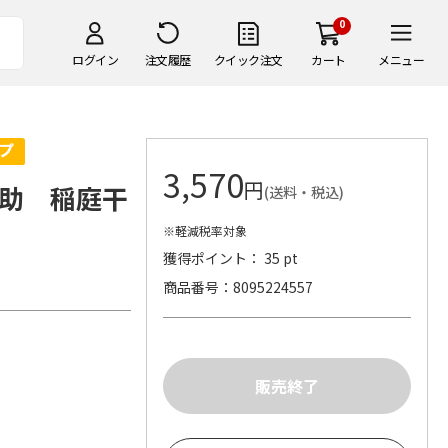
0
ログイン
注文履歴
クイック注文
カート
メニュー
3,570
円
助 稲庭干
(送料・税込)
※軽減税率対象
獲得ポイント： 35 pt
商品番号
8095224557