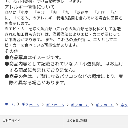
ず、商品内容欄にその旨を表示しています。
アレルギー情報について
商品に「小麦」「そば」「卵」「乳」「落花生」「えび」「か
に」「くるみ」のアレルギー特定8品目を含んでいる場合に品目名
を表示します。
※エビ・カニを除く魚介類（これらの魚介類を原材料として製造
された加工品も含む）は、漁獲漁法によりエビ・カニが混じって
いる場合があります。 また、これらの魚介類は、エサとしてエ
ビ・カニを食べている可能性があります。
その他
商品写真はイメージです。
商品内容として記載されていない「小道具類」はお届け
する商品に含まれておりません。
商品の色は、ご覧になるパソコンなどの環境により、実
際と異なる場合があります。
ホーム
ギフトストア
お中元・夏ギフト特集 2026
そうめん・麺類
ホーム
ギフトストア
ホーム
ギフトストア
お中元・夏ギフト特集 2026
ホーム
ギフトストア
お中元・夏ギフト特集
ホーム
ネッ
お
そ
ご利用ガイド
よくあるご質問