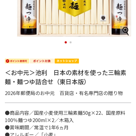
1
2
＜お中元＞池利 日本の素材を使った三輪素
麺・麺つゆ詰合せ（東日本版）
2026年郵便局のお中元 百貨店・有名専門店の贈り物
●商品内容／国産小麦使用三輪素麺50g×22、国産原料
100％麺つゆ200ml×2／木箱入
●賞味期間／常温で1年6ヵ月
●アレルギー／「小麦」