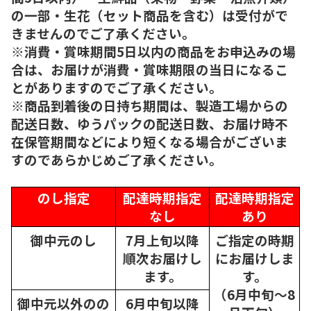
の一部・生花（セット商品を含む）は受付がで
きませんのでご了承ください。
※消費・賞味期間5日以内の商品をお申込みの場
合は、お届けが消費・賞味期限の当日になるこ
とがありますのでご了承ください。
※商品到着後の日持ち期間は、製造工場からの
配送日数、ゆうパックの配送日数、お届け時不
在保管期間などにより短くなる場合がございま
すのであらかじめご了承ください。
のし指定
配達時期指定
配達時期指定
なし
あり
御中元のし
7月上旬以降
ご指定の時期
順次
お届けし
にお届けしま
ます。
す。
（6月中旬～8
御中元以外のの
6月中旬以降