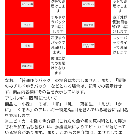
ク等でお
ットでお
届けしま
届けしま
す
す
チルドゆ
定形外郵
うパック
便(簡易書
でお届け
留)でお届
します
けします
冷凍ゆう
レターパ
パックで
ックライ
お届けし
トでお届
ます。
けします
佐川急便
でのお届
けとなり
ます
なお、「普通ゆうパック」の場合は表示しません。また、「夏期
のみチルドゆうパック」などとなる場合は、記号での表示はせ
ず、商品内容欄にその旨を表示しています。
アレルギー情報について
商品に「小麦」「そば」「卵」「乳」「落花生」「えび」「か
に」「くるみ」のアレルギー特定8品目を含んでいる場合に品目名
を表示します。
※エビ・カニを除く魚介類（これらの魚介類を原材料として製造
された加工品も含む）は、漁獲漁法によりエビ・カニが混じって
いる場合があります。 また、これらの魚介類は、エサとしてエ