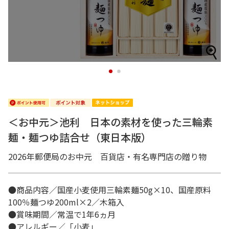
1
2
＜お中元＞池利 日本の素材を使った三輪素
麺・麺つゆ詰合せ（東日本版）
2026年郵便局のお中元 百貨店・有名専門店の贈り物
●商品内容／国産小麦使用三輪素麺50g×10、国産原料
100％麺つゆ200ml×2／木箱入
●賞味期間／常温で1年6ヵ月
●アレルギー／「小麦」