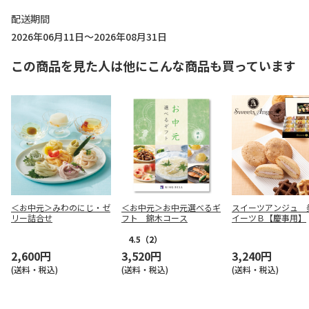
配送期間
2026年06月11日～2026年08月31日
この商品を見た人は他にこんな商品も買っています
＜お中元＞みわのにじ・ゼ
＜お中元＞お中元選べるギ
スイーツアンジュ 
リー詰合せ
フト 錦木コース
イーツＢ【慶事用】
4.5
（2）
2,600円
3,520円
3,240円
(送料・税込)
(送料・税込)
(送料・税込)