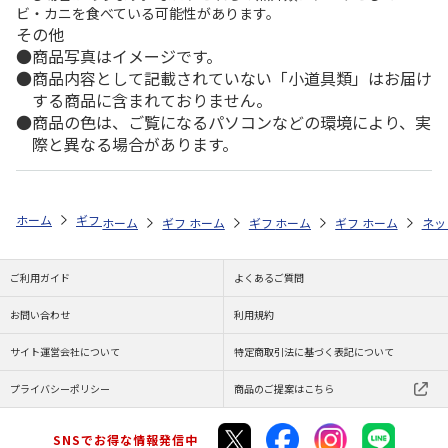
ビ・カニを食べている可能性があります。
その他
商品写真はイメージです。
商品内容として記載されていない「小道具類」はお届け
する商品に含まれておりません。
商品の色は、ご覧になるパソコンなどの環境により、実
際と異なる場合があります。
ホーム
ギフトストア
お中元・夏ギフト特集 2026
そうめん・麺類
ホーム
ギフトストア
ホーム
ギフトストア
お中元・夏ギフト特集 2026
ホーム
ギフトストア
お中元・夏ギフト特集
ホーム
ネッ
お
そ
ご利用ガイド
よくあるご質問
お問い合わせ
利用規約
サイト運営会社について
特定商取引法に基づく表記について
プライバシーポリシー
商品のご提案はこちら
SNSでお得な情報発信中