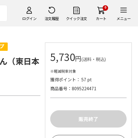
0
ログイン
注文履歴
クイック注文
カート
メニュー
5,730
円
ん（東日本
(送料・税込)
※軽減税率対象
獲得ポイント： 57 pt
商品番号
8095224471