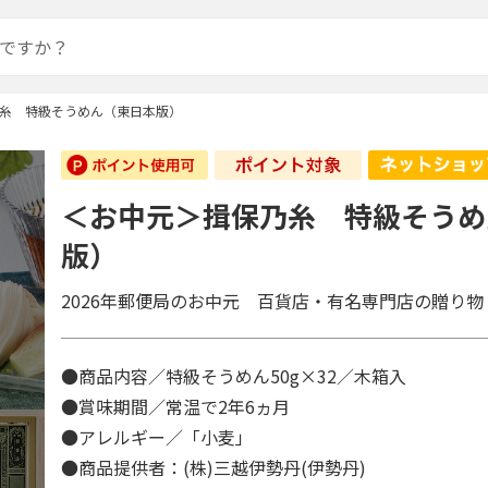
糸 特級そうめん（東日本版）
＜お中元＞揖保乃糸 特級そうめ
版）
2026年郵便局のお中元 百貨店・有名専門店の贈り物
●商品内容／特級そうめん50g×32／木箱入
●賞味期間／常温で2年6ヵ月
●アレルギー／「小麦」
●商品提供者：(株)三越伊勢丹(伊勢丹)