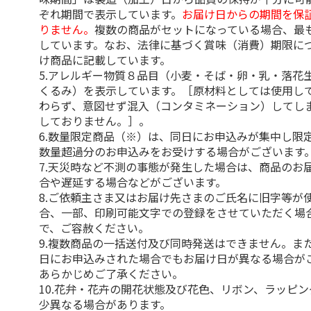
ぞれ期間で表示しています。
お届け日からの期間を保
りません。
複数の商品がセットになっている場合、最
しています。なお、法律に基づく賞味（消費）期限に
け商品に記載しています。
5.アレルギー物質８品目（小麦・そば・卵・乳・落花
くるみ）を表示しています。［原材料としては使用し
わらず、意図せず混入（コンタミネーション）してし
しておりません。］。
6.数量限定商品（※）は、同日にお申込みが集中し限
数量超過分のお申込みをお受けする場合がございます
7.天災時など不測の事態が発生した場合は、商品のお
合や遅延する場合などがございます。
8.ご依頼主さま又はお届け先さまのご氏名に旧字等が
合、一部、印刷可能文字での登録をさせていただく場
で、ご容赦ください。
9.複数商品の一括送付及び同時発送はできません。ま
日にお申込みされた場合でもお届け日が異なる場合が
あらかじめご了承ください。
10.花弁・花卉の開花状態及び花色、リボン、ラッピ
少異なる場合があります。