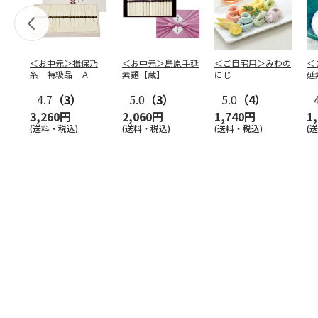
＜お中元＞揖保乃
＜お中元＞島原手延
＜ご自宅用＞みわの
＜
糸 特級品 Ａ
素麺【蔵】
にじ
延
麺
4.7
（3）
5.0
（3）
5.0
（4）
3,260円
2,060円
1,740円
1
(送料・税込)
(送料・税込)
(送料・税込)
(