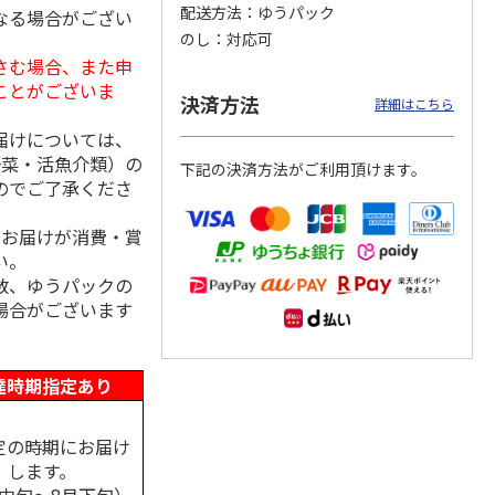
配送方法
ゆうパック
なる場合がござい
のし
対応可
さむ場合、また申
ことがございま
島原手
国産熟成 おいしい
＜お中元＞三輪素
三輪素麺 正倉院文
決済方法
詳細はこちら
【古
三輪そうめん 光射
麺 誉 Ｂ
様パッケージ細麺
す
白髭
届けについては、
5.0
（1）
4.0
（1）
野菜・活魚介類）の
下記の決済方法がご利用頂けます。
3,240円
2,950円
4,200円
のでご了承くださ
(送料・税込)
(送料・税込)
(送料・税込)
、お届けが消費・賞
い。
数、ゆうパックの
場合がございます
達時期指定あり
定の時期にお届け
します。