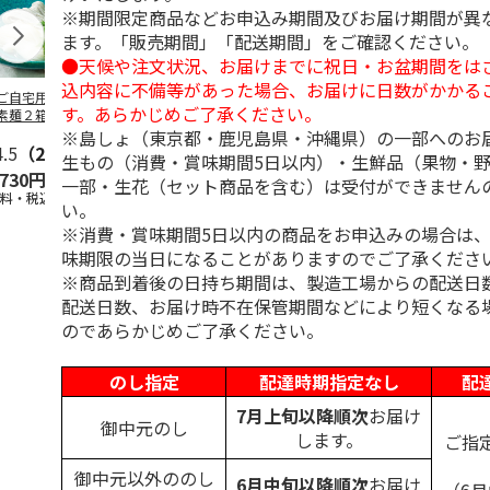
※期間限定商品などお申込み期間及びお届け期間が異
ます。「販売期間」「配送期間」をご確認ください。
●天候や注文状況、お届けまでに祝日・お盆期間をは
込内容に不備等があった場合、お届けに日数がかかる
ご自宅用＞島原手
＜お中元＞島原手延
＜お中元＞お徳用
＜ご自宅用＞
す。あらかじめご了承ください。
素麺２箱・黒ごま
素麺３ｋｇ【古（ひ
「国産小麦」小豆島
延素麺２ｋｇ
１箱詰合せ
ね）】
手延べ素麺
（ひね）】
※島しょ（東京都・鹿児島県・沖縄県）の一部へのお
4.5
（2）
5.0
（2）
5.0
（1）
4.5
（2）
生もの（消費・賞味期間5日以内）・生鮮品（果物・
,730円
3,980円
2,700円
2,940円
一部・生花（セット商品を含む）は受付ができません
送料・税込)
(送料・税込)
(送料・税込)
(送料・税込)
い。
※消費・賞味期間5日以内の商品をお申込みの場合は
味期限の当日になることがありますのでご了承くださ
※商品到着後の日持ち期間は、製造工場からの配送日
配送日数、お届け時不在保管期間などにより短くなる
のであらかじめご了承ください。
のし指定
配達時期指定なし
配
7月上旬以降順次
お届け
御中元のし
します。
ご指
御中元以外ののし
6月中旬以降順次
お届け