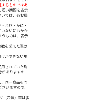
証するものではあ
も短い期間を表示
ついては、各お届
生・えび・かに・
ていないにもかか
まうものは、表示
定数を超えた際は
。
届けができない場
使用されていた場
合がありますの
た、同一商品を同
ございますので、
ング（包装）等は多