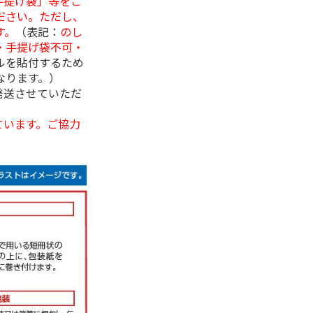
手提げ袋」等をご
ださい。ただし、
す。
（表記：
のし
・手提げ袋不可・
ルを貼付するため
なります。）
発送させていただ
ています。ご協力