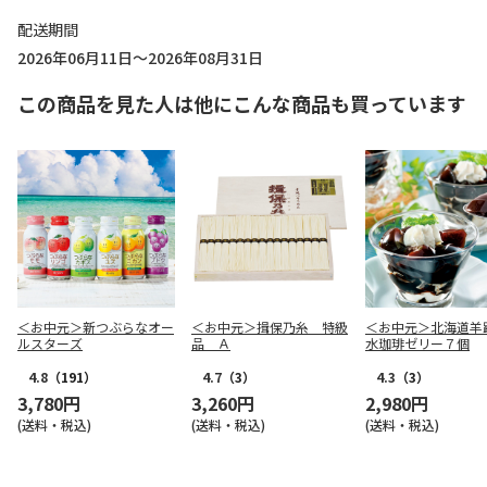
配送期間
2026年06月11日～2026年08月31日
この商品を見た人は他にこんな商品も買っています
＜お中元＞新つぶらなオー
＜お中元＞揖保乃糸 特級
＜お中元＞北海道羊
ルスターズ
品 Ａ
水珈琲ゼリー７個
4.8
（191）
4.7
（3）
4.3
（3）
3,780円
3,260円
2,980円
(送料・税込)
(送料・税込)
(送料・税込)