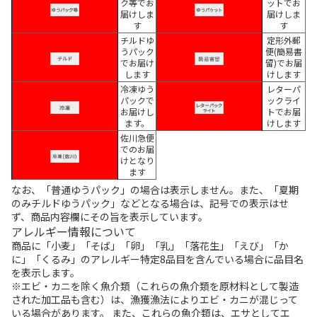
ク等でお
ットでお
届けしま
届けしま
す
す
チルドゆ
定形外郵
うパック
便(簡易書
でお届け
留)でお届
します
けします
冷凍ゆう
レターパ
パックで
ックライ
お届けし
トでお届
ます。
けします
佐川急便
でのお届
けとなり
ます
なお、「普通ゆうパック」の場合は表示しません。また、「夏期
のみチルドゆうパック」などとなる場合は、記号での表示はせ
ず、商品内容欄にその旨を表示しています。
アレルギー情報について
商品に「小麦」「そば」「卵」「乳」「落花生」「えび」「か
に」「くるみ」のアレルギー特定8品目を含んでいる場合に品目名
を表示します。
※エビ・カニを除く魚介類（これらの魚介類を原材料として製造
された加工品も含む）は、漁獲漁法によりエビ・カニが混じって
いる場合があります。 また、これらの魚介類は、エサとしてエ