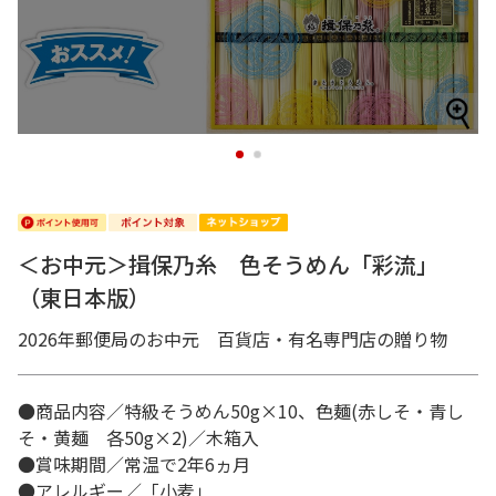
1
2
＜お中元＞揖保乃糸 色そうめん「彩流」
（東日本版）
2026年郵便局のお中元 百貨店・有名専門店の贈り物
●商品内容／特級そうめん50g×10、色麺(赤しそ・青し
そ・黄麺 各50g×2)／木箱入
●賞味期間／常温で2年6ヵ月
●アレルギー／「小麦」