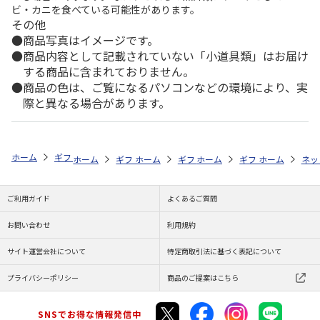
ビ・カニを食べている可能性があります。
その他
商品写真はイメージです。
商品内容として記載されていない「小道具類」はお届け
する商品に含まれておりません。
商品の色は、ご覧になるパソコンなどの環境により、実
際と異なる場合があります。
ホーム
ギフトストア
お中元・夏ギフト特集 2026
そうめん・麺類
ホーム
ギフトストア
ホーム
ギフトストア
お中元・夏ギフト特集 2026
ホーム
ギフトストア
お中元・夏ギフト特集
ホーム
ネッ
お
そ
ご利用ガイド
よくあるご質問
お問い合わせ
利用規約
サイト運営会社について
特定商取引法に基づく表記について
プライバシーポリシー
商品のご提案はこちら
SNSでお得な情報発信中