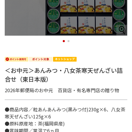
1
2
＜お中元＞あんみつ・八女茶寒天ぜんざい詰
合せ（東日本版）
2026年郵便局のお中元 百貨店・有名専門店の贈り物
●商品内容／粒あんあんみつ(黒みつ付)230g×6、八女茶
寒天ぜんざい125g×6
●原料原産地：茶(福岡県産)
●賞味期間／常温で6ヵ月