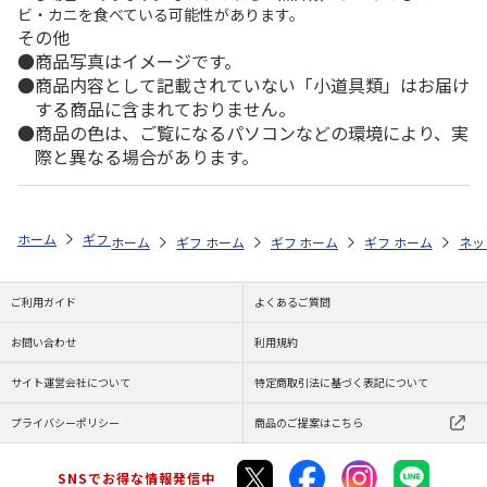
ビ・カニを食べている可能性があります。
その他
商品写真はイメージです。
商品内容として記載されていない「小道具類」はお届け
する商品に含まれておりません。
商品の色は、ご覧になるパソコンなどの環境により、実
際と異なる場合があります。
ホーム
ギフトストア
お中元・夏ギフト特集 2026
お菓子・スイーツ
ホーム
ギフトストア
ホーム
ギフトストア
お中元・夏ギフト特集 2026
ホーム
ギフトストア
お中元・夏ギフト特集
ホーム
ネッ
お
お
ご利用ガイド
よくあるご質問
お問い合わせ
利用規約
サイト運営会社について
特定商取引法に基づく表記について
プライバシーポリシー
商品のご提案はこちら
SNSでお得な情報発信中