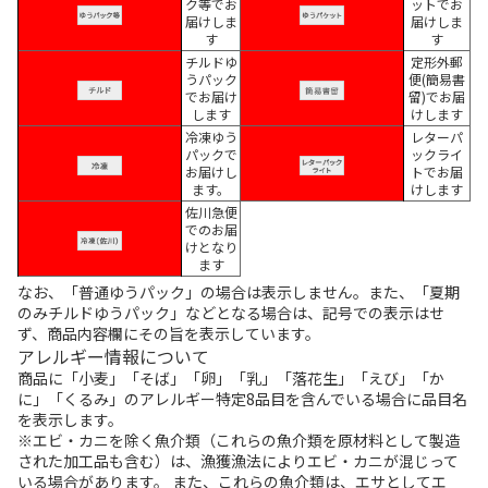
ク等でお
ットでお
届けしま
届けしま
す
す
チルドゆ
定形外郵
うパック
便(簡易書
でお届け
留)でお届
します
けします
冷凍ゆう
レターパ
パックで
ックライ
お届けし
トでお届
ます。
けします
佐川急便
でのお届
けとなり
ます
なお、「普通ゆうパック」の場合は表示しません。また、「夏期
のみチルドゆうパック」などとなる場合は、記号での表示はせ
ず、商品内容欄にその旨を表示しています。
アレルギー情報について
商品に「小麦」「そば」「卵」「乳」「落花生」「えび」「か
に」「くるみ」のアレルギー特定8品目を含んでいる場合に品目名
を表示します。
※エビ・カニを除く魚介類（これらの魚介類を原材料として製造
された加工品も含む）は、漁獲漁法によりエビ・カニが混じって
いる場合があります。 また、これらの魚介類は、エサとしてエ