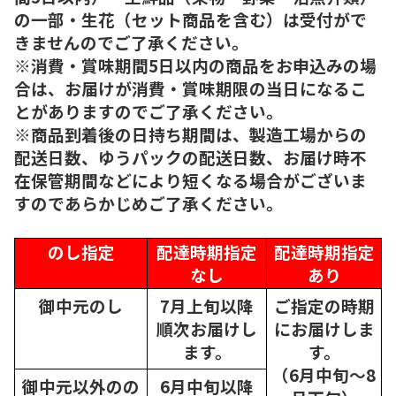
の一部・生花（セット商品を含む）は受付がで
きませんのでご了承ください。
※消費・賞味期間5日以内の商品をお申込みの場
合は、お届けが消費・賞味期限の当日になるこ
とがありますのでご了承ください。
※商品到着後の日持ち期間は、製造工場からの
配送日数、ゆうパックの配送日数、お届け時不
在保管期間などにより短くなる場合がございま
すのであらかじめご了承ください。
のし指定
配達時期指定
配達時期指定
なし
あり
御中元のし
7月上旬以降
ご指定の時期
順次
お届けし
にお届けしま
ます。
す。
（6月中旬～8
御中元以外のの
6月中旬以降