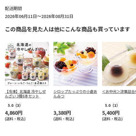
配送期間
2026年06月11日～2026年08月31日
この商品を見た人は他にこんな商品も買っています
【冷凍】北海道 冷やしぜ
シロップたっぷりの小倉あ
＜お中元＞涼菓詰合
んざい 3種6本セット
んみつ
5.0
（3）
5.0
（1）
4,860円
3,380円
5,400円
(送料・税込)
(送料・税込)
(送料・税込)