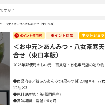
つ・八女茶寒天ぜんざい詰合せ（東日本版）
＜お中元＞あんみつ・八女茶寒天
合せ（東日本版）
2026年郵便局のお中元 百貨店・有名専門店の贈り物
●商品内容／粒あんあんみつ(黒みつ付)230g×4、八
125g×3
●原料原産地：茶(福岡県産)
●賞味期間／常温で6ヵ月