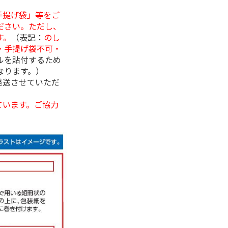
手提げ袋」等をご
ださい。ただし、
す。
（表記：
のし
・手提げ袋不可・
ルを貼付するため
なります。）
発送させていただ
ています。ご協力