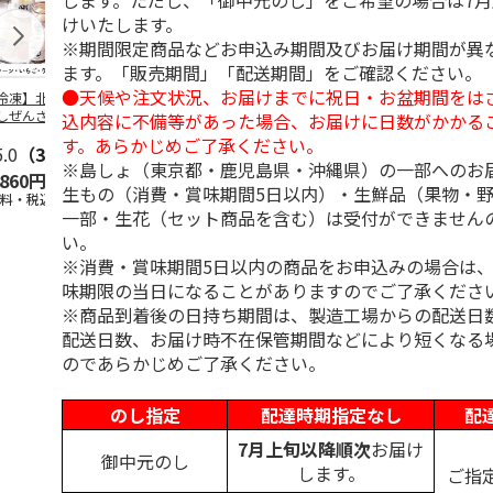
します。ただし、「御中元のし」をご希望の場合は7
けいたします。
※期間限定商品などお申込み期間及びお届け期間が異
ます。「販売期間」「配送期間」をご確認ください。
●天候や注文状況、お届けまでに祝日・お盆期間をは
冷凍】北海道 冷
＜お中元＞東京あん
＜お中元＞江戸日本
＜お中元＞
しぜんざい 3種6
バターパンケーキ６
橋よもぎ草餅１６個
夏
込内容に不備等があった場合、お届けに日数がかかる
セット
個入
入
す。あらかじめご了承ください。
5.0
（3）
4.0
（1）
4.0
（1）
※島しょ（東京都・鹿児島県・沖縄県）の一部へのお
,860円
2,300円
2,000円
3,240円
生もの（消費・賞味期間5日以内）・生鮮品（果物・
送料・税込)
(送料・税込)
(送料・税込)
(送料・税込)
一部・生花（セット商品を含む）は受付ができません
い。
※消費・賞味期間5日以内の商品をお申込みの場合は
味期限の当日になることがありますのでご了承くださ
※商品到着後の日持ち期間は、製造工場からの配送日
配送日数、お届け時不在保管期間などにより短くなる
のであらかじめご了承ください。
のし指定
配達時期指定なし
配
7月上旬以降順次
お届け
御中元のし
します。
ご指