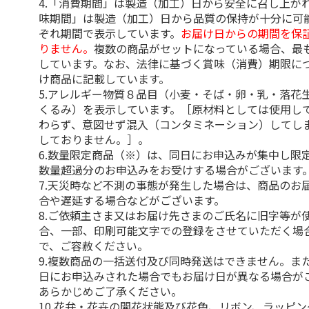
4.「消費期間」は製造（加工）日から安全に召し上が
味期間」は製造（加工）日から品質の保持が十分に可
ぞれ期間で表示しています。
お届け日からの期間を保
りません。
複数の商品がセットになっている場合、最
しています。なお、法律に基づく賞味（消費）期限に
け商品に記載しています。
5.アレルギー物質８品目（小麦・そば・卵・乳・落花
くるみ）を表示しています。［原材料としては使用し
わらず、意図せず混入（コンタミネーション）してし
しておりません。］。
6.数量限定商品（※）は、同日にお申込みが集中し限
数量超過分のお申込みをお受けする場合がございます
7.天災時など不測の事態が発生した場合は、商品のお
合や遅延する場合などがございます。
8.ご依頼主さま又はお届け先さまのご氏名に旧字等が
合、一部、印刷可能文字での登録をさせていただく場
で、ご容赦ください。
9.複数商品の一括送付及び同時発送はできません。ま
日にお申込みされた場合でもお届け日が異なる場合が
あらかじめご了承ください。
10.花弁・花卉の開花状態及び花色、リボン、ラッピ