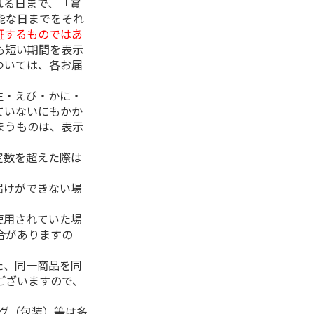
れる日まで、「賞
能な日までをそれ
証するものではあ
も短い期間を表示
ついては、各お届
生・えび・かに・
ていないにもかか
まうものは、表示
定数を超えた際は
。
届けができない場
使用されていた場
合がありますの
た、同一商品を同
ございますので、
ング（包装）等は多