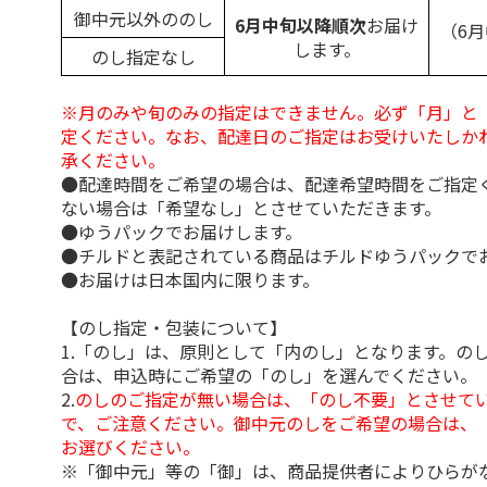
御中元以外ののし
6月中旬以降順次
お届け
（6
します。
のし指定なし
※月のみや旬のみの指定はできません。必ず「月」と
定ください。なお、配達日のご指定はお受けいたしか
承ください。
●配達時間をご希望の場合は、配達希望時間をご指定
ない場合は「希望なし」とさせていただきます。
●ゆうパックでお届けします。
●チルドと表記されている商品はチルドゆうパックで
●お届けは日本国内に限ります。
【のし指定・包装について】
1.「のし」は、原則として「内のし」となります。の
合は、申込時にご希望の「のし」を選んでください。
2.
のしのご指定が無い場合は、「のし不要」とさせて
で、ご注意ください。御中元のしをご希望の場合は、
お選びください。
※「御中元」等の「御」は、商品提供者によりひらが