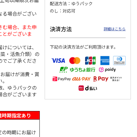
月上旬以降順次お届
配送方法
ゆうパック
のし
対応可
なる場合がござい
さむ場合、また申
ななこ
＜お中元＞ななこ
金澤小町 KMC-15Ｒ
＜お中元＞洋風おこ
決済方法
詳細はこちら
夏
しチュララ
ことがございま
4.5
（2）
4.8
（4）
5.0
（4）
届けについては、
下記の決済方法がご利用頂けます。
2,160円
2,380円
3,300円
野菜・活魚介類）の
(送料・税込)
(送料・税込)
(送料・税込)
のでご了承くださ
、お届けが消費・賞
い。
数、ゆうパックの
場合がございます
達時期指定あり
定の時期にお届け