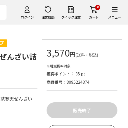
0
ログイン
注文履歴
クイック注文
カート
メニュー
3,570
円
ぜんざい詰
(送料・税込)
※軽減税率対象
獲得ポイント： 35 pt
商品番号
8095224374
女茶寒天ぜんざい