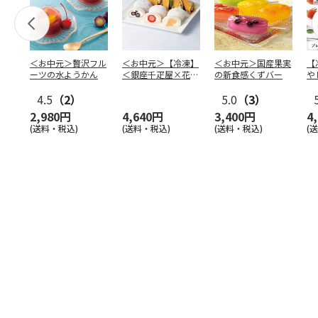
＜お中元＞贅沢フル
＜お中元＞【冷凍】
＜お中元＞国産果実
【
ーツの水ようかん
＜銀座千疋屋×花園
の新食感くずバー
や
万頭＞フルーツ大福
本
4.5
（2）
＆ど
…
5.0
（3）
2,980円
4,640円
3,400円
4
(送料・税込)
(送料・税込)
(送料・税込)
(