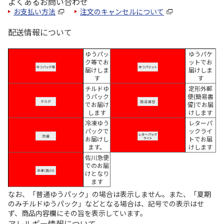
よくあるお問い合わせ
お支払い方法
注文のキャンセルについて
配送情報について
ゆうパッ
ゆうパケ
ク等でお
ットでお
届けしま
届けしま
す
す
チルドゆ
定形外郵
うパック
便(簡易書
でお届け
留)でお届
します
けします
冷凍ゆう
レターパ
パックで
ックライ
お届けし
トでお届
ます。
けします
佐川急便
でのお届
けとなり
ます
なお、「普通ゆうパック」の場合は表示しません。また、「夏期
のみチルドゆうパック」などとなる場合は、記号での表示はせ
ず、商品内容欄にその旨を表示しています。
アレルギー情報について