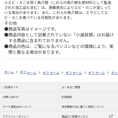
※エビ・カニを除く魚介類（これらの魚介類を原材料として製造
された加工品も含む）は、漁獲漁法によりエビ・カニが混じって
いる場合があります。 また、これらの魚介類は、エサとしてエ
ビ・カニを食べている可能性があります。
その他
商品写真はイメージです。
商品内容として記載されていない「小道具類」はお届け
する商品に含まれておりません。
商品の色は、ご覧になるパソコンなどの環境により、実
際と異なる場合があります。
ホーム
ギフトストア
お中元・夏ギフト特集 2026
ドリンク
＜お
ホーム
ギフトストア
ホーム
ギフトストア
お中元・夏ギフト特集 2026
ホーム
ギフトストア
お中元・夏ギフト特集
ホーム
ネッ
お
ド
ご利用ガイド
よくあるご質問
お問い合わせ
利用規約
サイト運営会社について
特定商取引法に基づく表記について
プライバシーポリシー
商品のご提案はこちら