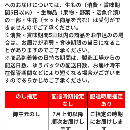
へのお届けについては、生もの（消費・賞味期
間5日以内）・生鮮品（果物・野菜・活魚介類）
の一部・生花（セット商品を含む）は受付がで
きませんのでご了承ください。
※消費・賞味期間5日以内の商品をお申込みの場
合は、お届けが消費・賞味期限の当日になるこ
とがありますのでご了承ください。
※商品到着後の日持ち期間は、製造工場からの
配送日数、ゆうパックの配送日数、お届け時不
在保管期間などにより短くなる場合がございま
すのであらかじめご了承ください。
のし指定
配達時期指定
配達時期指定
なし
あり
御中元のし
7月上旬以降
ご指定の時期
順次
お届けし
にお届けしま
ます。
す。