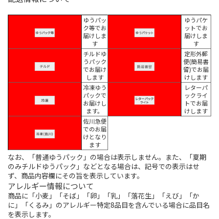
ゆうパッ
ゆうパケ
ク等でお
ットでお
届けしま
届けしま
す
す
チルドゆ
定形外郵
うパック
便(簡易書
でお届け
留)でお届
します
けします
冷凍ゆう
レターパ
パックで
ックライ
お届けし
トでお届
ます。
けします
佐川急便
でのお届
けとなり
ます
なお、「普通ゆうパック」の場合は表示しません。また、「夏期
のみチルドゆうパック」などとなる場合は、記号での表示はせ
ず、商品内容欄にその旨を表示しています。
アレルギー情報について
商品に「小麦」「そば」「卵」「乳」「落花生」「えび」「か
に」「くるみ」のアレルギー特定8品目を含んでいる場合に品目名
を表示します。