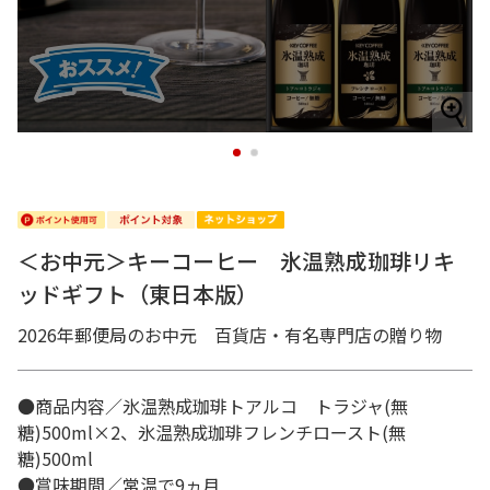
1
2
＜お中元＞キーコーヒー 氷温熟成珈琲リキ
ッドギフト（東日本版）
2026年郵便局のお中元 百貨店・有名専門店の贈り物
●商品内容／氷温熟成珈琲トアルコ トラジャ(無
糖)500ml×2、氷温熟成珈琲フレンチロースト(無
糖)500ml
●賞味期間／常温で9ヵ月