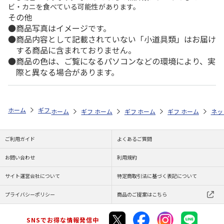
ビ・カニを食べている可能性があります。
その他
商品写真はイメージです。
商品内容として記載されていない「小道具類」はお届け
する商品に含まれておりません。
商品の色は、ご覧になるパソコンなどの環境により、実
際と異なる場合があります。
ホーム
ギフトストア
お中元・夏ギフト特集 2026
ドリンク
＜お
ホーム
ギフトストア
ホーム
ギフトストア
お中元・夏ギフト特集 2026
ホーム
ギフトストア
お中元・夏ギフト特集
ホーム
ネッ
お
ド
ご利用ガイド
よくあるご質問
お問い合わせ
利用規約
サイト運営会社について
特定商取引法に基づく表記について
プライバシーポリシー
商品のご提案はこちら
SNSでお得な情報発信中