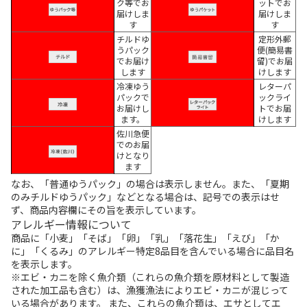
ク等でお
ットでお
届けしま
届けしま
す
す
チルドゆ
定形外郵
うパック
便(簡易書
でお届け
留)でお届
します
けします
冷凍ゆう
レターパ
パックで
ックライ
お届けし
トでお届
ます。
けします
佐川急便
でのお届
けとなり
ます
なお、「普通ゆうパック」の場合は表示しません。また、「夏期
のみチルドゆうパック」などとなる場合は、記号での表示はせ
ず、商品内容欄にその旨を表示しています。
アレルギー情報について
商品に「小麦」「そば」「卵」「乳」「落花生」「えび」「か
に」「くるみ」のアレルギー特定8品目を含んでいる場合に品目名
を表示します。
※エビ・カニを除く魚介類（これらの魚介類を原材料として製造
された加工品も含む）は、漁獲漁法によりエビ・カニが混じって
いる場合があります。 また、これらの魚介類は、エサとしてエ