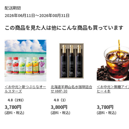
配送期間
2026年06月11日～2026年08月31日
この商品を見た人は他にこんな商品も買っています
＜お中元＞新つぶらなオー
北海道羊蹄山名水珈琲詰合
＜お中元＞無糖アイ
ルスターズ
せ HMP-30
ヒー４本
4.8
（191）
4.0
（1）
3,780円
3,800円
3,780円
(送料・税込)
(送料・税込)
(送料・税込)