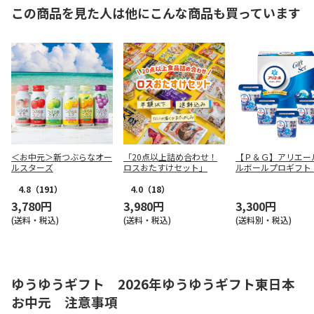
この商品を見た人は他にこんな商品も買っています
＜お中元＞新つぶらなオー
「20点以上詰め合わせ！
【Ｐ＆Ｇ】アリエー
ルスターズ
ロスおたすけセット」
ルボールプロギフト
ＡＧ－３０Ｅ
4.8
（191）
4.0
（18）
3,780円
3,980円
3,300円
(送料・税込)
(送料・税込)
(送料別・税込)
ゆうゆうギフト 2026年ゆうゆうギフト東日本
お中元 注意事項