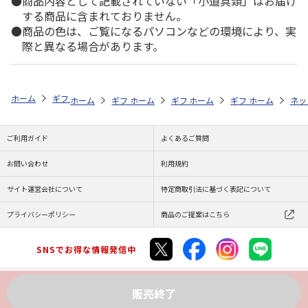
商品内容として記載されていない「小道具類」はお届け
する商品に含まれておりません。
商品の色は、ご覧になるパソコンなどの環境により、実
際と異なる場合があります。
ホーム
ギフトストア
お中元・夏ギフト特集 2026
日用品
＜お中
ホーム
ギフトストア
ホーム
ギフトストア
お中元・夏ギフト特集 2026
ホーム
ギフトストア
お中元・夏ギフト特集
ホーム
ネッ
お
日
ご利用ガイド
よくあるご質問
お問い合わせ
利用規約
サイト運営会社について
特定商取引法に基づく表記について
プライバシーポリシー
商品のご提案はこちら
SNSでお得な情報発信中
販売終了
Copyright (C) JAPAN POST Co.,Ltd. All Rights Reserved.