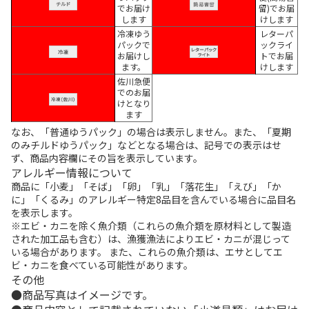
でお届け
留)でお届
します
けします
冷凍ゆう
レターパ
パックで
ックライ
お届けし
トでお届
ます。
けします
佐川急便
でのお届
けとなり
ます
なお、「普通ゆうパック」の場合は表示しません。また、「夏期
のみチルドゆうパック」などとなる場合は、記号での表示はせ
ず、商品内容欄にその旨を表示しています。
アレルギー情報について
商品に「小麦」「そば」「卵」「乳」「落花生」「えび」「か
に」「くるみ」のアレルギー特定8品目を含んでいる場合に品目名
を表示します。
※エビ・カニを除く魚介類（これらの魚介類を原材料として製造
された加工品も含む）は、漁獲漁法によりエビ・カニが混じって
いる場合があります。 また、これらの魚介類は、エサとしてエ
ビ・カニを食べている可能性があります。
その他
商品写真はイメージです。