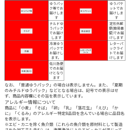
ゆうパッ
ゆうパケ
ク等でお
ットでお
届けしま
届けしま
す
す
チルドゆ
定形外郵
うパック
便(簡易書
でお届け
留)でお届
します
けします
冷凍ゆう
レターパ
パックで
ックライ
お届けし
トでお届
ます。
けします
佐川急便
でのお届
けとなり
ます
なお、「普通ゆうパック」の場合は表示しません。また、「夏期
のみチルドゆうパック」などとなる場合は、記号での表示はせ
ず、商品内容欄にその旨を表示しています。
アレルギー情報について
商品に「小麦」「そば」「卵」「乳」「落花生」「えび」「か
に」「くるみ」のアレルギー特定8品目を含んでいる場合に品目名
を表示します。
※エビ・カニを除く魚介類（これらの魚介類を原材料として製造
された加工品も含む）は、漁獲漁法によりエビ・カニが混じって