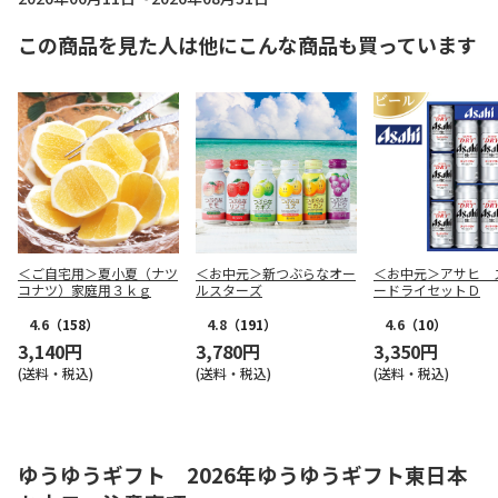
この商品を見た人は他にこんな商品も買っています
＜ご自宅用＞夏小夏（ナツ
＜お中元＞新つぶらなオー
＜お中元＞アサヒ 
コナツ）家庭用３ｋｇ
ルスターズ
ードライセットＤ
4.6
（158）
4.8
（191）
4.6
（10）
3,140円
3,780円
3,350円
(送料・税込)
(送料・税込)
(送料・税込)
ゆうゆうギフト 2026年ゆうゆうギフト東日本