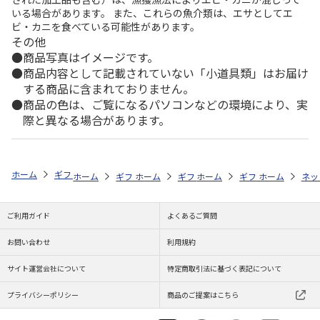
いる場合があります。 また、これらの魚介類は、エサとしてエ
ビ・カニを食べている可能性があります。
その他
商品写真はイメージです。
商品内容として記載されていない「小道具類」はお届け
する商品に含まれておりません。
商品の色は、ご覧になるパソコンなどの環境により、実
際と異なる場合があります。
ホーム
ギフトストア
お中元・夏ギフト特集 2026
日用品
＜お中
ホーム
ギフトストア
ホーム
ギフトストア
お中元・夏ギフト特集 2026
ホーム
ギフトストア
お中元・夏ギフト特集
ホーム
ネッ
お
日
ご利用ガイド
よくあるご質問
お問い合わせ
利用規約
サイト運営会社について
特定商取引法に基づく表記について
プライバシーポリシー
商品のご提案はこちら