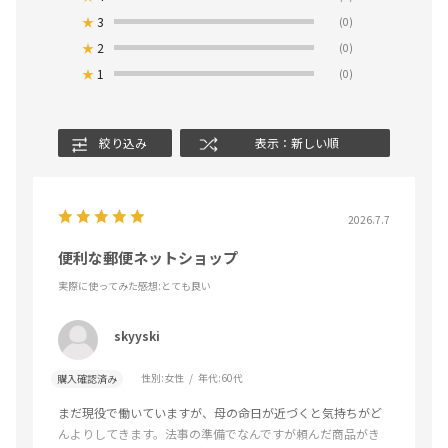
★
3
(0)
★
2
(0)
★
1
(0)
絞り込み
表示：新しい順
2026.7.7
便利な郵便ネットショップ
実際に使ってみた感想
:とても良い
skyyski
性別:
女性
年代:
60代
購入確認済み
まだ現役で働いていますが、母の命日が近づくと気持ちがど
んよりしてきます。法事の準備でなんですが頼んだ商品がき