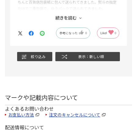
ちんと百貨店包装紙に包んで送られてきました。熨斗の指定
だけで二重包装で、ゆうパックで送られてきました。
配達員さんも数が多いからどこ置きましょうか？と尋ねてく
続きを読む
ださり指定のところまで嫌な顔ひとつせず配達してくださっ
て感謝です。
参考になった
0
Like!
0
今どき携帯でワンクリック、便利で助かります。
絞り込み
表示：新しい順
マークや記載内容について
よくあるお問い合わせ
お支払い方法
注文のキャンセルについて
配送情報について