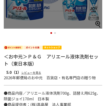
1
2
＜お中元＞Ｐ＆Ｇ アリエール液体洗剤セッ
ト（東日本版）
5.0
（1）
レビューを見る
2026年郵便局のお中元 百貨店・有名専門店の贈り物
●商品内容／アリエール液体洗剤700g、詰替え用625g、
除菌ジョイ170ml 日本製
●商品提供者：(株)高島屋 法人事業部