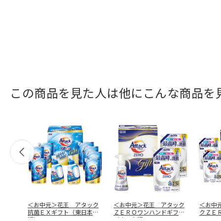
この商品を見た人は他にこんな商品を
＜お中元＞花王 アタック
＜お中元＞花王 アタック
＜お中
抗菌ＥＸギフト（東日本
ＺＥＲＯワンハンドギフト
クＺＥ
版）
（東日本版
…
フトＫ