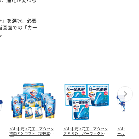
り、産地が変わる
+」を選択、必要
当画面での「カー
。
＜お中元＞花王 アタック
＜お中元＞花王 アタック
＜お中元＞
抗菌ＥＸギフト（東日本
ＺＥＲＯ パーフェクトス
ールジェル
版）
ティックセ
…
トセット（