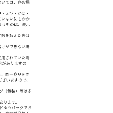
ついては、各お届
生・えび・かに・
ていないにもかか
まうものは、表示
定数を超えた際は
。
届けができない場
使用されていた場
合がありますの
た、同一商品を同
ございますので、
ング（包装）等は多
があります。
ルドゆうパックでお