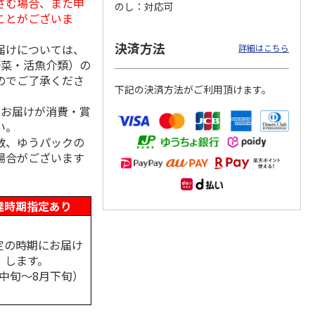
さむ場合、また申
のし
対応可
ことがございま
決済方法
届けについては、
詳細はこちら
野菜・活魚介類）の
トマグ
コーデュロイ生地ラ
八角形ステンレスマ
マスコット付箸・箸
ポムプ
ンチバッグ ハロー
グボトル 500ml リ
置きセット 21cm 干
のでご了承くださ
4
キティ KCOB2
ラックマ リラッ
…
支箸 ポムポムプ
…
下記の決済方法がご利用頂けます。
、お届けが消費・賞
2,200円
4,510円
1,320円
い。
)
(送料別・税込)
(送料別・税込)
(送料別・税込)
数、ゆうパックの
場合がございます
達時期指定あり
定の時期にお届け
します。
月中旬～8月下旬）