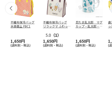
不織布保冷バッグ
不織布保冷バッグ
忍たま乱太郎 マグ
食
水森亜土 FBC1
リラックマ ふわっ
カップ・乱太郎・き
っ
と風船 FBC1
り丸・しんべヱ・山
ト
5.0
（1）
田伝
…
1,650円
1,650円
1,650円
1
(送料別・税込)
(送料別・税込)
(送料別・税込)
(