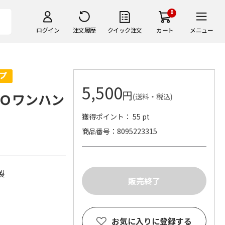
0
ログイン
注文履歴
クイック注文
カート
メニュー
5,500
円
Ｏワンハン
(送料・税込)
獲得ポイント： 55 pt
商品番号
8095223315
本製
お気に入りに登録する