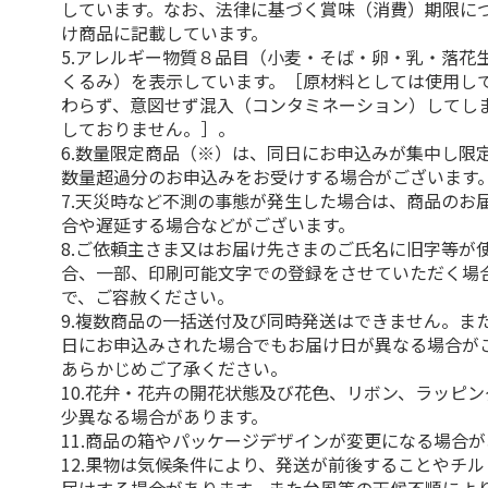
しています。なお、法律に基づく賞味（消費）期限に
け商品に記載しています。
5.アレルギー物質８品目（小麦・そば・卵・乳・落花
くるみ）を表示しています。［原材料としては使用し
わらず、意図せず混入（コンタミネーション）してし
しておりません。］。
6.数量限定商品（※）は、同日にお申込みが集中し限
数量超過分のお申込みをお受けする場合がございます
7.天災時など不測の事態が発生した場合は、商品のお
合や遅延する場合などがございます。
8.ご依頼主さま又はお届け先さまのご氏名に旧字等が
合、一部、印刷可能文字での登録をさせていただく場
で、ご容赦ください。
9.複数商品の一括送付及び同時発送はできません。ま
日にお申込みされた場合でもお届け日が異なる場合が
あらかじめご了承ください。
10.花弁・花卉の開花状態及び花色、リボン、ラッピ
少異なる場合があります。
11.商品の箱やパッケージデザインが変更になる場合
12.果物は気候条件により、発送が前後することやチ