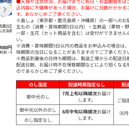
●天候や注文状況、お届けまでに祝日・お盆期間をは
込内容に不備等があった場合、お届けに日数がかかる
す。あらかじめご了承ください。
※島しょ（東京都・鹿児島県・沖縄県）の一部へのお
生もの（消費・賞味期間5日以内）・生鮮品（果物・
洗機対応 2段ふわ
抗菌食洗機対応 ふ
マスコット入りドリ
陶器ダイカッ
と弁当箱 パペッ
わっと弁当箱 530ml
ンクボトル ハロー
カップ ポム
一部・生花（セット商品を含む）は受付ができません
スンスン PFLW
…
水森亜土 PF
…
キティ PSPR5MC
リン CHMGD
い。
※消費・賞味期間5日以内の商品をお申込みの場合は
,980円
1,760円
3,300円
2,970円
味期限の当日になることがありますのでご了承くださ
送料別・税込)
(送料別・税込)
(送料別・税込)
(送料別・税込
※商品到着後の日持ち期間は、製造工場からの配送日
配送日数、お届け時不在保管期間などにより短くなる
のであらかじめご了承ください。
のし指定
配達時期指定なし
配
7月上旬以降順次
お届け
御中元のし
します。
ご指
御中元以外ののし
6月中旬以降順次
お届け
（6
します。
のし指定なし