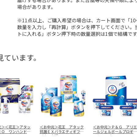
届けする場合があります。また台風等の天候不順によ
場合があります。
※11点以上、ご購入希望の場合は、カート画面で「10
数量を入力し「再計算」ボタンを押下してください。
トに入れる」ボタン押下時の数量選択は1個で結構です
見ています。
元＞＜花王＞アタッ
＜お中元＞花王 アタック
＜お中元＞Ｐ＆Ｇ アリエ
ＲＯ ワンハンドギ
抗菌ＥＸバラエティギフト
ールジェルボールプロギフ
 Ｂ
（東日本版
…
トセット（
…