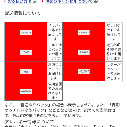
お支払い方法
注文のキャンセルについて
配送情報について
ゆうパッ
ゆうパケ
ク等でお
ットでお
届けしま
届けしま
す
す
チルドゆ
定形外郵
うパック
便(簡易書
でお届け
留)でお届
します
けします
冷凍ゆう
レターパ
パックで
ックライ
お届けし
トでお届
ます。
けします
佐川急便
でのお届
けとなり
ます
なお、「普通ゆうパック」の場合は表示しません。また、「夏期
のみチルドゆうパック」などとなる場合は、記号での表示はせ
ず、商品内容欄にその旨を表示しています。
アレルギー情報について