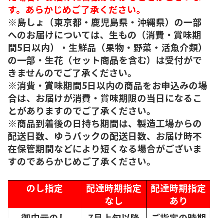
す。あらかじめご了承ください。
※島しょ（東京都・鹿児島県・沖縄県）の一部
へのお届けについては、生もの（消費・賞味期
間5日以内）・生鮮品（果物・野菜・活魚介類）
の一部・生花（セット商品を含む）は受付がで
きませんのでご了承ください。
※消費・賞味期間5日以内の商品をお申込みの場
合は、お届けが消費・賞味期限の当日になるこ
とがありますのでご了承ください。
※商品到着後の日持ち期間は、製造工場からの
配送日数、ゆうパックの配送日数、お届け時不
在保管期間などにより短くなる場合がございま
すのであらかじめご了承ください。
のし指定
配達時期指定
配達時期指定
なし
あり
御中元のし
7月上旬以降
ご指定の時期