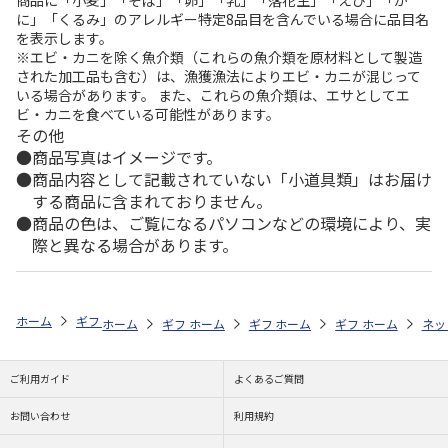
商品に「小麦」「そば」「卵」「乳」「落花生」「えび」「か
に」「くるみ」のアレルギー特定8品目を含んでいる場合に品目名
を表示します。
※エビ・カニを除く魚介類（これらの魚介類を原材料として製造
された加工品も含む）は、漁獲漁法によりエビ・カニが混じって
いる場合があります。 また、これらの魚介類は、エサとしてエ
ビ・カニを食べている可能性があります。
その他
商品写真はイメージです。
商品内容として記載されていない「小道具類」はお届け
する商品に含まれておりません。
商品の色は、ご覧になるパソコンなどの環境により、実
際と異なる場合があります。
ホーム
ギフトストア
お中元・夏ギフト特集 2026
お菓子・スイーツ
ホーム
ギフトストア
ホーム
ギフトストア
お中元・夏ギフト特集 2026
ホーム
ギフトストア
お中元・夏ギフト特集
ホーム
ネッ
お
お
ご利用ガイド
よくあるご質問
お問い合わせ
利用規約