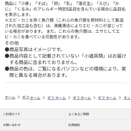
商品に「小麦」「そば」「卵」「乳」「落花生」「えび」「か
に」「くるみ」のアレルギー特定8品目を含んでいる場合に品目名
を表示します。
※エビ・カニを除く魚介類（これらの魚介類を原材料として製造
された加工品も含む）は、漁獲漁法によりエビ・カニが混じって
いる場合があります。 また、これらの魚介類は、エサとしてエ
ビ・カニを食べている可能性があります。
その他
商品写真はイメージです。
商品内容として記載されていない「小道具類」はお届け
する商品に含まれておりません。
商品の色は、ご覧になるパソコンなどの環境により、実
際と異なる場合があります。
ホーム
ギフトストア
お中元・夏ギフト特集 2026
お菓子・スイーツ
ホーム
ギフトストア
ホーム
ギフトストア
お中元・夏ギフト特集 2026
ホーム
ギフトストア
お中元・夏ギフト特集
ホーム
ネッ
お
お
ご利用ガイド
よくあるご質問
お問い合わせ
利用規約