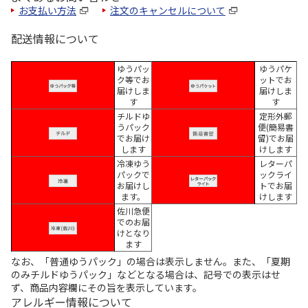
お支払い方法
注文のキャンセルについて
配送情報について
ゆうパッ
ゆうパケ
ク等でお
ットでお
届けしま
届けしま
す
す
チルドゆ
定形外郵
うパック
便(簡易書
でお届け
留)でお届
します
けします
冷凍ゆう
レターパ
パックで
ックライ
お届けし
トでお届
ます。
けします
佐川急便
でのお届
けとなり
ます
なお、「普通ゆうパック」の場合は表示しません。また、「夏期
のみチルドゆうパック」などとなる場合は、記号での表示はせ
ず、商品内容欄にその旨を表示しています。
アレルギー情報について