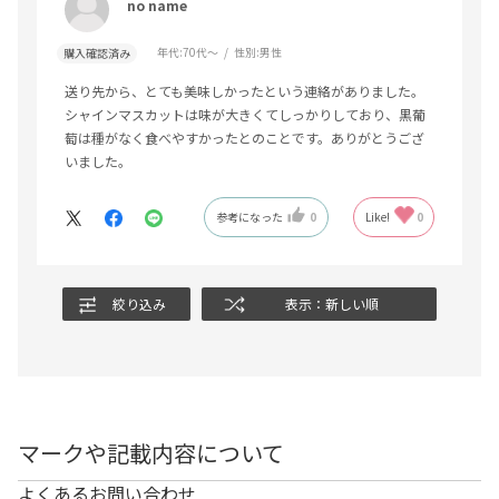
no name
年代:
70代～
性別:
男性
購入確認済み
送り先から、とても美味しかったという連絡がありました。
シャインマスカットは味が大きくてしっかりしており、黒葡
萄は種がなく食べやすかったとのことです。ありがとうござ
いました。
参考になった
0
Like!
0
絞り込み
表示：新しい順
マークや記載内容について
よくあるお問い合わせ