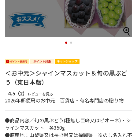
1
2
＜お中元＞シャインマスカット＆旬の黒ぶど
う（東日本版）
4.5
（2）
レビューを見る
2026年郵便局のお中元 百貨店・有名専門店の贈り物
●商品内容／旬の黒ぶどう(種無し巨峰又はピオーネ)・シ
ャインマスカット 各350g
●原産地：山梨県又は長野県又は福岡県 ※のし名入れ不