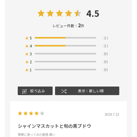
4.5
2
レビュー件数：
件
★
5
(1)
★
4
(1)
★
3
(0)
★
2
(0)
★
1
(0)
絞り込み
表示：新しい順
2026.7.22
シャインマスカットと旬の黒ブドウ
実際に使ってみた感想
:良い