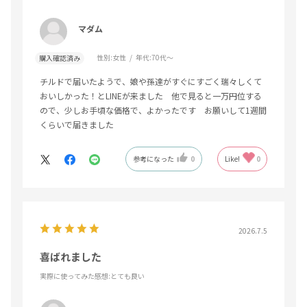
マダム
性別:
女性
年代:
70代～
購入確認済み
チルドで届いたようで、娘や孫達がすぐにすごく瑞々しくて
おいしかった！とLINEが来ました 他で見ると一万円位する
ので、少しお手頃な価格で、よかったです お願いして1週間
くらいで届きました
参考になった
0
Like!
0
2026.7.5
喜ばれました
実際に使ってみた感想
:とても良い