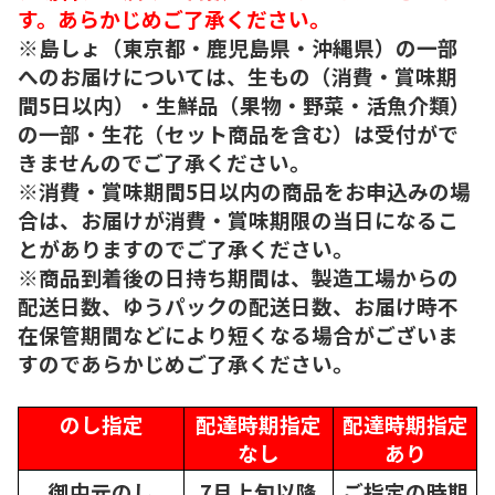
す。あらかじめご了承ください。
※島しょ（東京都・鹿児島県・沖縄県）の一部
へのお届けについては、生もの（消費・賞味期
間5日以内）・生鮮品（果物・野菜・活魚介類）
の一部・生花（セット商品を含む）は受付がで
きませんのでご了承ください。
※消費・賞味期間5日以内の商品をお申込みの場
合は、お届けが消費・賞味期限の当日になるこ
とがありますのでご了承ください。
※商品到着後の日持ち期間は、製造工場からの
配送日数、ゆうパックの配送日数、お届け時不
在保管期間などにより短くなる場合がございま
すのであらかじめご了承ください。
のし指定
配達時期指定
配達時期指定
なし
あり
御中元のし
7月上旬以降
ご指定の時期