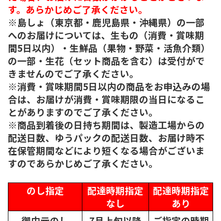
す。あらかじめご了承ください。
※島しょ（東京都・鹿児島県・沖縄県）の一部
へのお届けについては、生もの（消費・賞味期
間5日以内）・生鮮品（果物・野菜・活魚介類）
の一部・生花（セット商品を含む）は受付がで
きませんのでご了承ください。
※消費・賞味期間5日以内の商品をお申込みの場
合は、お届けが消費・賞味期限の当日になるこ
とがありますのでご了承ください。
※商品到着後の日持ち期間は、製造工場からの
配送日数、ゆうパックの配送日数、お届け時不
在保管期間などにより短くなる場合がございま
すのであらかじめご了承ください。
のし指定
配達時期指定
配達時期指定
なし
あり
御中元のし
7月上旬以降
ご指定の時期