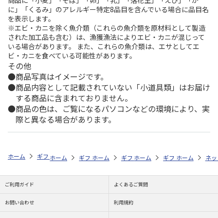
商品に「小麦」「そば」「卵」「乳」「落花生」「えび」「か
に」「くるみ」のアレルギー特定8品目を含んでいる場合に品目名
を表示します。
※エビ・カニを除く魚介類（これらの魚介類を原材料として製造
された加工品も含む）は、漁獲漁法によりエビ・カニが混じって
いる場合があります。 また、これらの魚介類は、エサとしてエ
ビ・カニを食べている可能性があります。
その他
商品写真はイメージです。
商品内容として記載されていない「小道具類」はお届け
する商品に含まれておりません。
商品の色は、ご覧になるパソコンなどの環境により、実
際と異なる場合があります。
ホーム
ギフトストア
お中元・夏ギフト特集 2026
お菓子・スイーツ
ホーム
ギフトストア
ホーム
ギフトストア
お中元・夏ギフト特集 2026
ホーム
ギフトストア
お中元・夏ギフト特集
ホーム
ネッ
お
お
ご利用ガイド
よくあるご質問
お問い合わせ
利用規約