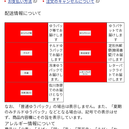
お支払い方法
注文のキャンセルについて
配送情報について
ゆうパッ
ゆうパケ
ク等でお
ットでお
届けしま
届けしま
す
す
チルドゆ
定形外郵
うパック
便(簡易書
でお届け
留)でお届
します
けします
冷凍ゆう
レターパ
パックで
ックライ
お届けし
トでお届
ます。
けします
佐川急便
でのお届
けとなり
ます
なお、「普通ゆうパック」の場合は表示しません。また、「夏期
のみチルドゆうパック」などとなる場合は、記号での表示はせ
ず、商品内容欄にその旨を表示しています。
アレルギー情報について