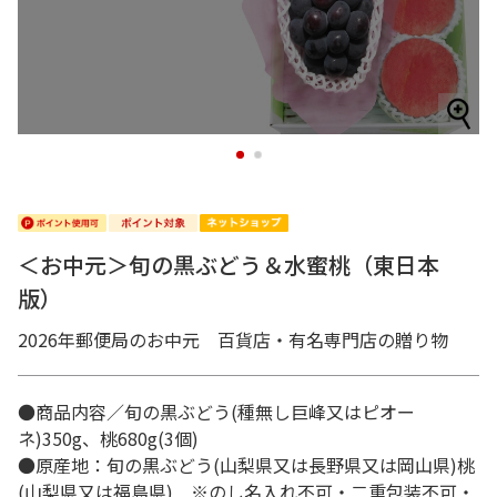
1
2
＜お中元＞旬の黒ぶどう＆水蜜桃（東日本
版）
2026年郵便局のお中元 百貨店・有名専門店の贈り物
●商品内容／旬の黒ぶどう(種無し巨峰又はピオー
ネ)350g、桃680g(3個)
●原産地：旬の黒ぶどう(山梨県又は長野県又は岡山県)桃
(山梨県又は福島県) ※のし名入れ不可・二重包装不可・