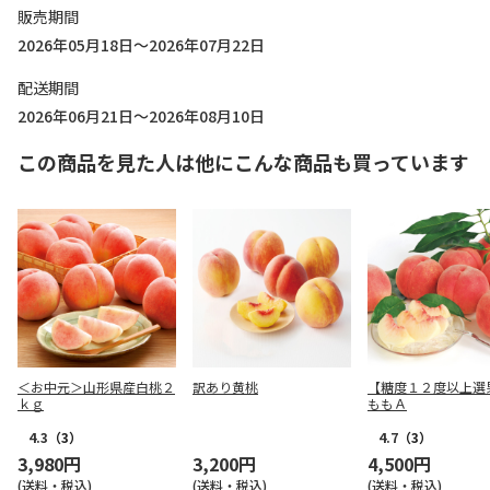
販売期間
2026年05月18日～2026年07月22日
配送期間
2026年06月21日～2026年08月10日
この商品を見た人は他にこんな商品も買っています
＜お中元＞山形県産白桃２
訳あり黄桃
【糖度１２度以上
ｋｇ
ももＡ
4.3
（3）
4.7
（3）
3,980円
3,200円
4,500円
(送料・税込)
(送料・税込)
(送料・税込)