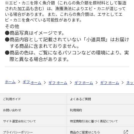
※エビ・カニを除く魚介類（これらの魚介類を原材料として製造
された加工品も含む）は、漁獲漁法によりエビ・カニが混じって
いる場合があります。 また、これらの魚介類は、エサとしてエ
ビ・カニを食べている可能性があります。
その他
商品写真はイメージです。
商品内容として記載されていない「小道具類」はお届け
する商品に含まれておりません。
商品の色は、ご覧になるパソコンなどの環境により、実
際と異なる場合があります。
ホーム
ギフトストア
お中元・夏ギフト特集 2026
お菓子・スイーツ
ホーム
ギフトストア
ホーム
ギフトストア
お中元・夏ギフト特集 2026
ホーム
ギフトストア
お中元・夏ギフト特集
ホーム
ネッ
お
お
ご利用ガイド
よくあるご質問
お問い合わせ
利用規約
サイト運営会社について
特定商取引法に基づく表記について
プライバシーポリシー
商品のご提案はこちら