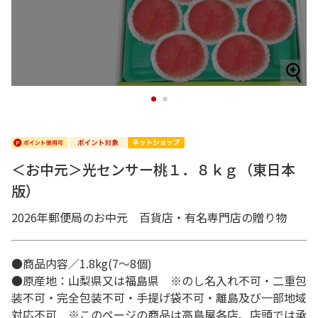
1
2
＜お中元＞光センサー桃１．８ｋｇ（東日本
版）
2026年郵便局のお中元 百貨店・有名専門店の贈り物
●商品内容／1.8kg(7～8個)
●原産地：山梨県又は福島県 ※のし名入れ不可・二重包
装不可・完全包装不可・手提げ袋不可・離島及び一部地域
対応不可 ※このページの商品は高島屋各店、店頭では承