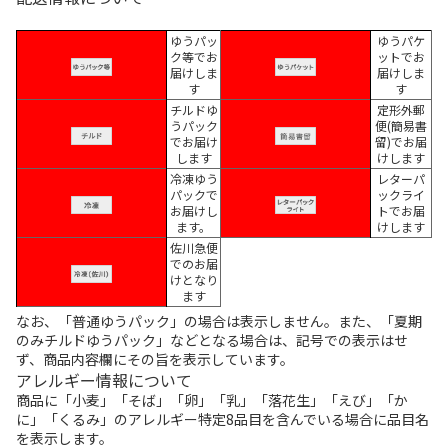
ゆうパッ
ゆうパケ
ク等でお
ットでお
届けしま
届けしま
す
す
チルドゆ
定形外郵
うパック
便(簡易書
でお届け
留)でお届
します
けします
冷凍ゆう
レターパ
パックで
ックライ
お届けし
トでお届
ます。
けします
佐川急便
でのお届
けとなり
ます
なお、「普通ゆうパック」の場合は表示しません。また、「夏期
のみチルドゆうパック」などとなる場合は、記号での表示はせ
ず、商品内容欄にその旨を表示しています。
アレルギー情報について
商品に「小麦」「そば」「卵」「乳」「落花生」「えび」「か
に」「くるみ」のアレルギー特定8品目を含んでいる場合に品目名
を表示します。