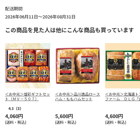
配送期間
2026年06月11日～2026年08月31日
この商品を見た人は他にこんな商品も買っています
＜お中元＞煌彩ギフトセッ
＜お中元＞品川逸品ロース
＜お中元＞北海道ト
ト（ＭＶ－５０７）
ハム・ももハムセット
ファーム ＤＬＧ「
受賞セット４６
4.3
（3）
4,060円
5,600円
4,600円
(送料・税込)
(送料・税込)
(送料・税込)