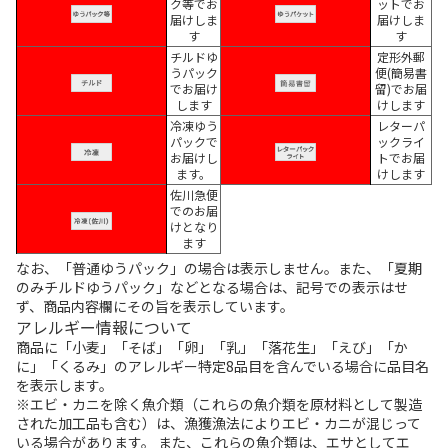
ク等でお
ットでお
届けしま
届けしま
す
す
チルドゆ
定形外郵
うパック
便(簡易書
でお届け
留)でお届
します
けします
冷凍ゆう
レターパ
パックで
ックライ
お届けし
トでお届
ます。
けします
佐川急便
でのお届
けとなり
ます
なお、「普通ゆうパック」の場合は表示しません。また、「夏期
のみチルドゆうパック」などとなる場合は、記号での表示はせ
ず、商品内容欄にその旨を表示しています。
アレルギー情報について
商品に「小麦」「そば」「卵」「乳」「落花生」「えび」「か
に」「くるみ」のアレルギー特定8品目を含んでいる場合に品目名
を表示します。
※エビ・カニを除く魚介類（これらの魚介類を原材料として製造
された加工品も含む）は、漁獲漁法によりエビ・カニが混じって
いる場合があります。 また、これらの魚介類は、エサとしてエ