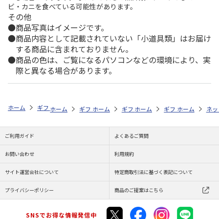
ビ・カニを食べている可能性があります。
その他
商品写真はイメージです。
商品内容として記載されていない「小道具類」はお届け
する商品に含まれておりません。
商品の色は、ご覧になるパソコンなどの環境により、実
際と異なる場合があります。
ホーム
ギフトストア
お中元・夏ギフト特集 2026
ハム・お肉
＜
ホーム
ギフトストア
ホーム
ギフトストア
お中元・夏ギフト特集 2026
ホーム
ギフトストア
お中元・夏ギフト特集
ホーム
ネッ
お
ハ
ご利用ガイド
よくあるご質問
お問い合わせ
利用規約
サイト運営会社について
特定商取引法に基づく表記について
プライバシーポリシー
商品のご提案はこちら
SNSでお得な情報発信中