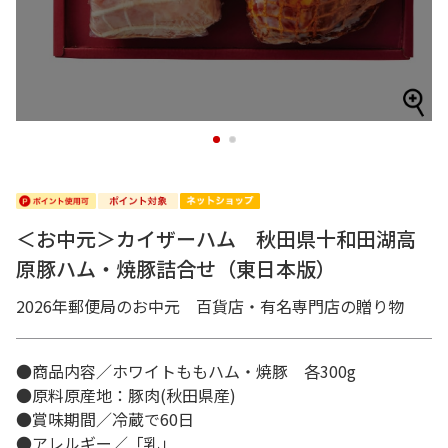
1
2
＜お中元＞カイザーハム 秋田県十和田湖高
原豚ハム・焼豚詰合せ（東日本版）
2026年郵便局のお中元 百貨店・有名専門店の贈り物
●商品内容／ホワイトももハム・焼豚 各300g
●原料原産地：豚肉(秋田県産)
●賞味期間／冷蔵で60日
●アレルギー／「乳」