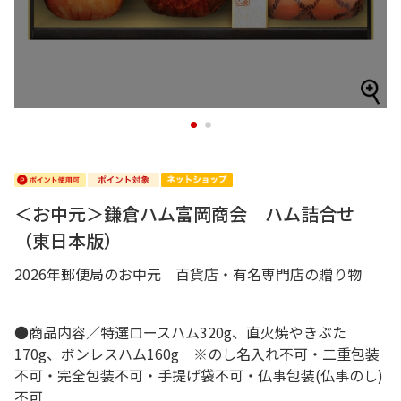
1
2
＜お中元＞鎌倉ハム富岡商会 ハム詰合せ
（東日本版）
2026年郵便局のお中元 百貨店・有名専門店の贈り物
●商品内容／特選ロースハム320g、直火焼やきぶた
170g、ボンレスハム160g ※のし名入れ不可・二重包装
不可・完全包装不可・手提げ袋不可・仏事包装(仏事のし)
不可