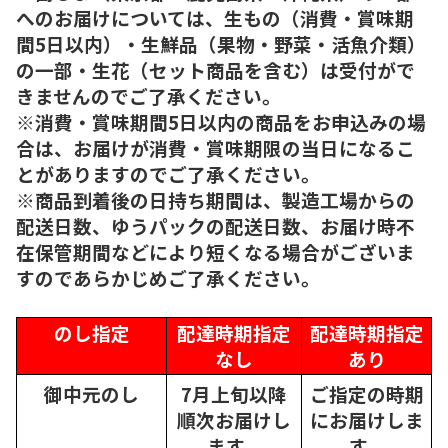
へのお届けについては、生もの（消費・賞味期
間5日以内）・生鮮品（果物・野菜・活魚介類）
の一部・生花（セット商品を含む）は受付がで
きませんのでご了承ください。
※消費・賞味期間5日以内の商品をお申込みの場
合は、お届けが消費・賞味期限の当日になるこ
とがありますのでご了承ください。
※商品到着後の日持ち期間は、製造工場からの
配送日数、ゆうパックの配送日数、お届け時不
在保管期間などにより短くなる場合がございま
すのであらかじめご了承ください。
のし指定
配達時期指定
配達時期指定
なし
あり
御中元のし
7月上旬以降
ご指定の時期
順次
お届けし
にお届けしま
ます。
す。