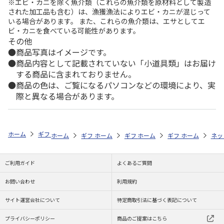
※エビ・カニを除く魚介類（これらの魚介類を原材料として製造
された加工品も含む）は、漁獲漁法によりエビ・カニが混じって
いる場合があります。 また、これらの魚介類は、エサとしてエ
ビ・カニを食べている可能性があります。
その他
商品写真はイメージです。
商品内容として記載されていない「小道具類」はお届け
する商品に含まれておりません。
商品の色は、ご覧になるパソコンなどの環境により、実
際と異なる場合があります。
ホーム
ギフトストア
お中元・夏ギフト特集 2026
ハム・お肉
＜
ホーム
ギフトストア
ホーム
ギフトストア
お中元・夏ギフト特集 2026
ホーム
ギフトストア
お中元・夏ギフト特集
ホーム
ネッ
お
ハ
ご利用ガイド
よくあるご質問
お問い合わせ
利用規約
サイト運営会社について
特定商取引法に基づく表記について
プライバシーポリシー
商品のご提案はこちら