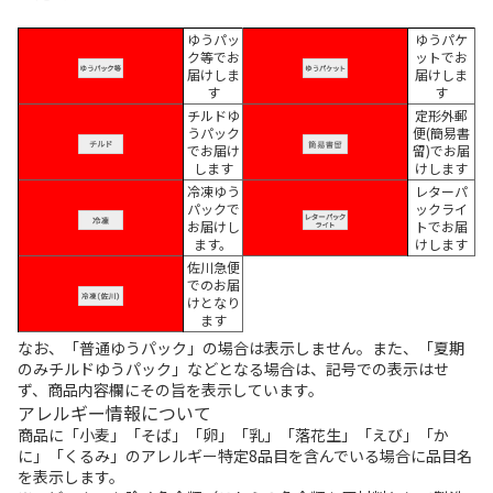
ゆうパッ
ゆうパケ
ク等でお
ットでお
届けしま
届けしま
す
す
チルドゆ
定形外郵
うパック
便(簡易書
でお届け
留)でお届
します
けします
冷凍ゆう
レターパ
パックで
ックライ
お届けし
トでお届
ます。
けします
佐川急便
でのお届
けとなり
ます
なお、「普通ゆうパック」の場合は表示しません。また、「夏期
のみチルドゆうパック」などとなる場合は、記号での表示はせ
ず、商品内容欄にその旨を表示しています。
アレルギー情報について
商品に「小麦」「そば」「卵」「乳」「落花生」「えび」「か
に」「くるみ」のアレルギー特定8品目を含んでいる場合に品目名
を表示します。