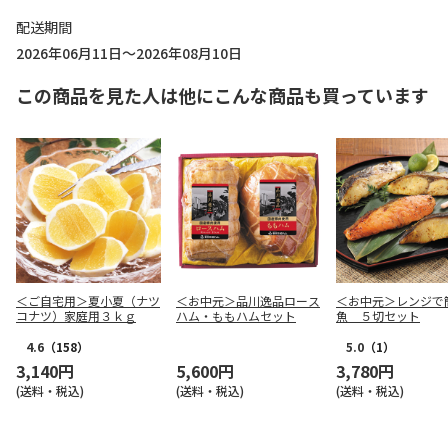
配送期間
2026年06月11日～2026年08月10日
この商品を見た人は他にこんな商品も買っています
＜ご自宅用＞夏小夏（ナツ
＜お中元＞品川逸品ロース
＜お中元＞レンジで
コナツ）家庭用３ｋｇ
ハム・ももハムセット
魚 ５切セット
4.6
（158）
5.0
（1）
3,140円
5,600円
3,780円
(送料・税込)
(送料・税込)
(送料・税込)