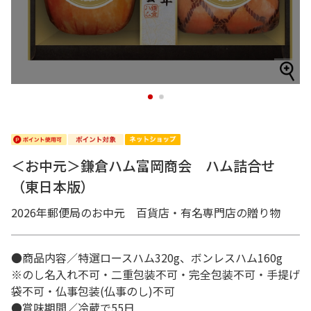
1
2
＜お中元＞鎌倉ハム富岡商会 ハム詰合せ
（東日本版）
2026年郵便局のお中元 百貨店・有名専門店の贈り物
●商品内容／特選ロースハム320g、ボンレスハム160g
※のし名入れ不可・二重包装不可・完全包装不可・手提げ
袋不可・仏事包装(仏事のし)不可
●賞味期間／冷蔵で55日