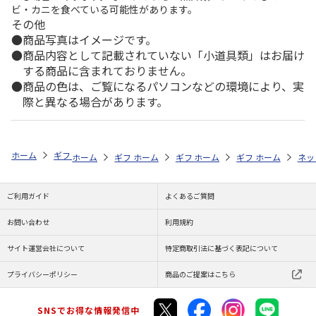
ビ・カニを食べている可能性があります。
その他
商品写真はイメージです。
商品内容として記載されていない「小道具類」はお届け
する商品に含まれておりません。
商品の色は、ご覧になるパソコンなどの環境により、実
際と異なる場合があります。
ホーム
ギフトストア
お中元・夏ギフト特集 2026
ハム・お肉
＜
ホーム
ギフトストア
ホーム
ギフトストア
お中元・夏ギフト特集 2026
ホーム
ギフトストア
お中元・夏ギフト特集
ホーム
ネッ
お
ハ
ご利用ガイド
よくあるご質問
お問い合わせ
利用規約
サイト運営会社について
特定商取引法に基づく表記について
プライバシーポリシー
商品のご提案はこちら
SNSでお得な情報発信中