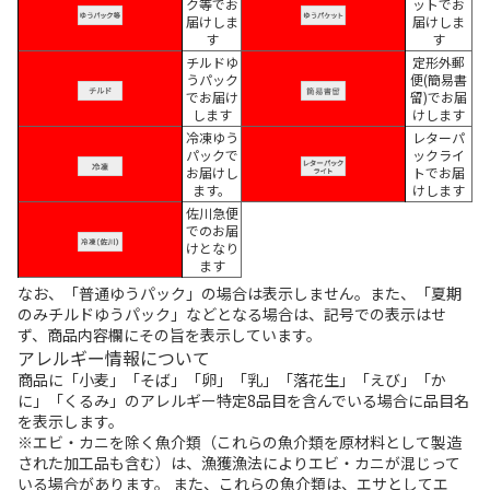
ク等でお
ットでお
届けしま
届けしま
す
す
チルドゆ
定形外郵
うパック
便(簡易書
でお届け
留)でお届
します
けします
冷凍ゆう
レターパ
パックで
ックライ
お届けし
トでお届
ます。
けします
佐川急便
でのお届
けとなり
ます
なお、「普通ゆうパック」の場合は表示しません。また、「夏期
のみチルドゆうパック」などとなる場合は、記号での表示はせ
ず、商品内容欄にその旨を表示しています。
アレルギー情報について
商品に「小麦」「そば」「卵」「乳」「落花生」「えび」「か
に」「くるみ」のアレルギー特定8品目を含んでいる場合に品目名
を表示します。
※エビ・カニを除く魚介類（これらの魚介類を原材料として製造
された加工品も含む）は、漁獲漁法によりエビ・カニが混じって
いる場合があります。 また、これらの魚介類は、エサとしてエ