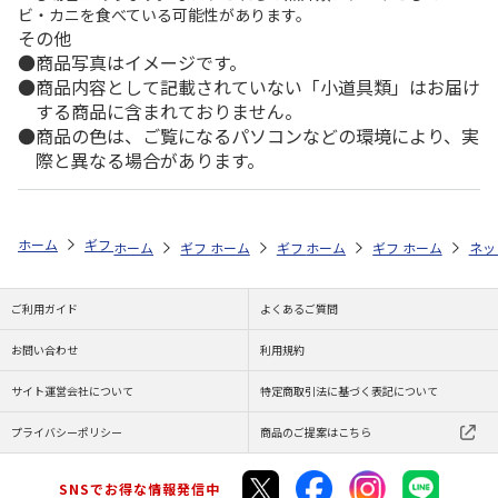
ビ・カニを食べている可能性があります。
その他
商品写真はイメージです。
商品内容として記載されていない「小道具類」はお届け
する商品に含まれておりません。
商品の色は、ご覧になるパソコンなどの環境により、実
際と異なる場合があります。
ホーム
ギフトストア
お中元・夏ギフト特集 2026
おつまみ・お惣菜
ホーム
ギフトストア
ホーム
ギフトストア
お中元・夏ギフト特集 2026
ホーム
ギフトストア
お中元・夏ギフト特集
ホーム
ネッ
お
お
ご利用ガイド
よくあるご質問
お問い合わせ
利用規約
サイト運営会社について
特定商取引法に基づく表記について
プライバシーポリシー
商品のご提案はこちら
SNSでお得な情報発信中