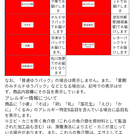
ク等でお
ットでお
届けしま
届けしま
す
す
チルドゆ
定形外郵
うパック
便(簡易書
でお届け
留)でお届
します
けします
冷凍ゆう
レターパ
パックで
ックライ
お届けし
トでお届
ます。
けします
佐川急便
でのお届
けとなり
ます
なお、「普通ゆうパック」の場合は表示しません。また、「夏期
のみチルドゆうパック」などとなる場合は、記号での表示はせ
ず、商品内容欄にその旨を表示しています。
アレルギー情報について
商品に「小麦」「そば」「卵」「乳」「落花生」「えび」「か
に」「くるみ」のアレルギー特定8品目を含んでいる場合に品目名
を表示します。
※エビ・カニを除く魚介類（これらの魚介類を原材料として製造
された加工品も含む）は、漁獲漁法によりエビ・カニが混じって
いる場合があります。 また、これらの魚介類は、エサとしてエ