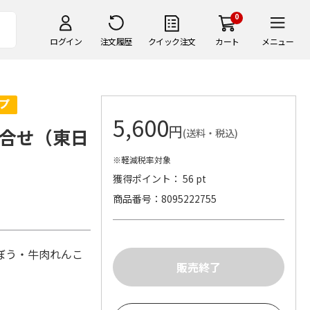
0
ログイン
注文履歴
クイック注文
カート
メニュー
5,600
円
合せ（東日
(送料・税込)
※軽減税率対象
獲得ポイント： 56 pt
商品番号
8095222755
ぼう・牛肉れんこ