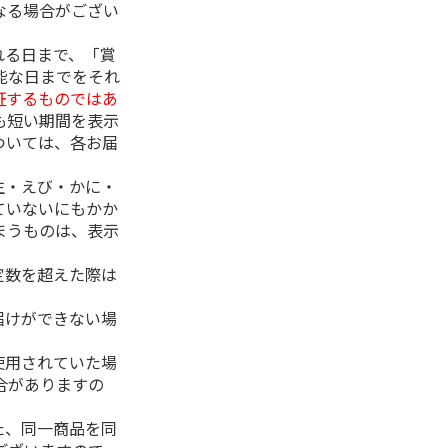
なる場合がござい
れる日まで、「賞
能な日までをそれ
証するものではあ
も短い期間を表示
ついては、各お届
生・えび・かに・
ていないにもかか
まうものは、表示
定数を超えた際は
。
届けができない場
使用されていた場
合がありますの
た、同一商品を同