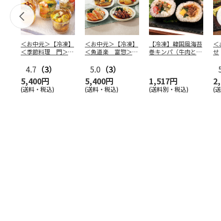
＜お中元＞【冷凍】
＜お中元＞【冷凍】
【冷凍】韓国風海苔
＜
＜季節料理 門＞京
＜魚道楽 富惣＞レ
巻キンパ（牛肉と野
せ
の涼風ゼリー寄せ
ンジで簡単！骨とり
菜ナムル）F
4.7
（3）
煮魚
5.0
…
（3）
5,400円
5,400円
1,517円
2
(送料・税込)
(送料・税込)
(送料別・税込)
(