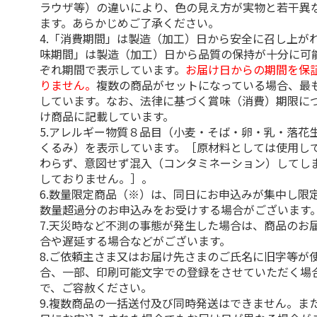
ラウザ等）の違いにより、色の見え方が実物と若干異
ます。あらかじめご了承ください。
4.「消費期間」は製造（加工）日から安全に召し上が
味期間」は製造（加工）日から品質の保持が十分に可
ぞれ期間で表示しています。
お届け日からの期間を保
りません。
複数の商品がセットになっている場合、最
しています。なお、法律に基づく賞味（消費）期限に
け商品に記載しています。
5.アレルギー物質８品目（小麦・そば・卵・乳・落花
くるみ）を表示しています。［原材料としては使用し
わらず、意図せず混入（コンタミネーション）してし
しておりません。］。
6.数量限定商品（※）は、同日にお申込みが集中し限
数量超過分のお申込みをお受けする場合がございます
7.天災時など不測の事態が発生した場合は、商品のお
合や遅延する場合などがございます。
8.ご依頼主さま又はお届け先さまのご氏名に旧字等が
合、一部、印刷可能文字での登録をさせていただく場
で、ご容赦ください。
9.複数商品の一括送付及び同時発送はできません。ま