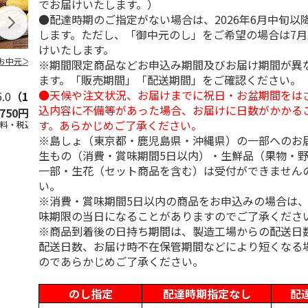
でお届けいたします。）
●配達時期のご指定がない場合は、2026年6月中旬以
します。ただし、「御中元のし」をご希望の場合は7
けいたします。
お中元＞３種詰合
柿安本店 極松阪牛
【冷凍】大阪お好み
＜お中元＞信
※期間限定商品などお申込み期間及びお届け期間が異
しぐれ煮詰合せ
焼き人気店の味比べ
おやき こや
ます。「販売期間」「配送期間」をご確認ください。
EM29
セット
５個）
●天候や注文状況、お届けまでに祝日・お盆期間をは
5.0
（1）
5.0
（1）
込内容に不備等があった場合、お届けに日数がかかる
,750円
4,012円
4,300円
3,800円
す。あらかじめご了承ください。
送料・税込)
(送料・税込)
(送料・税込)
(送料・税込)
※島しょ（東京都・鹿児島県・沖縄県）の一部へのお
生もの（消費・賞味期間5日以内）・生鮮品（果物・
一部・生花（セット商品を含む）は受付ができません
い。
※消費・賞味期間5日以内の商品をお申込みの場合は
味期限の当日になることがありますのでご了承くださ
※商品到着後の日持ち期間は、製造工場からの配送日
配送日数、お届け時不在保管期間などにより短くなる
のであらかじめご了承ください。
のし指定
配達時期指定なし
配