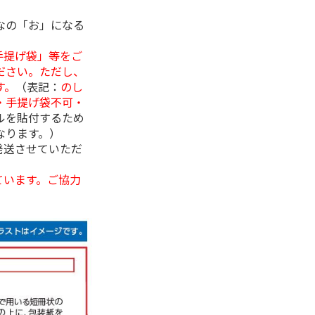
なの「お」になる
手提げ袋」等をご
ださい。ただし、
す。
（表記：
のし
・手提げ袋不可・
ルを貼付するため
なります。）
発送させていただ
ています。ご協力