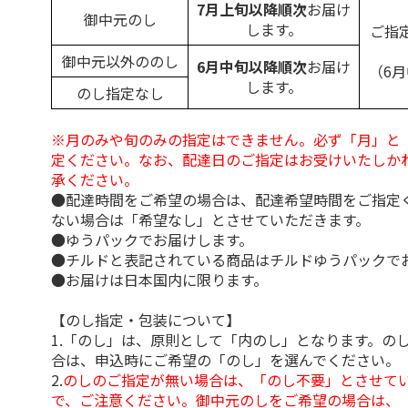
7月上旬以降順次
お届け
御中元のし
します。
ご指
御中元以外ののし
6月中旬以降順次
お届け
（6
します。
のし指定なし
※月のみや旬のみの指定はできません。必ず「月」と
定ください。なお、配達日のご指定はお受けいたしか
承ください。
●配達時間をご希望の場合は、配達希望時間をご指定
ない場合は「希望なし」とさせていただきます。
●ゆうパックでお届けします。
●チルドと表記されている商品はチルドゆうパックで
●お届けは日本国内に限ります。
【のし指定・包装について】
1.「のし」は、原則として「内のし」となります。の
合は、申込時にご希望の「のし」を選んでください。
2.
のしのご指定が無い場合は、「のし不要」とさせて
で、ご注意ください。御中元のしをご希望の場合は、