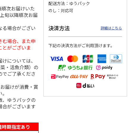
配送方法
ゆうパック
降順次お届けいた
のし
対応可
月上旬以降順次お届
州地粉
＜お中元＞【冷凍】
＜博多一番どり＞や
＜お中元＞＜日本の
決済方法
なる場合がござい
詳細はこちら
き（２
＜おこわ米八×人形
きとりセブン７種詰
極み＞鯖缶セット
町今半＞黒毛和牛の
合せ
さむ場合、また申
すき
5.0
…
（1）
下記の決済方法がご利用頂けます。
ことがございま
4,320円
4,320円
4,650円
(送料・税込)
(送料・税込)
(送料・税込)
届けについては、
野菜・活魚介類）の
のでご了承くださ
、お届けが消費・賞
い。
数、ゆうパックの
場合がございます
達時期指定あり