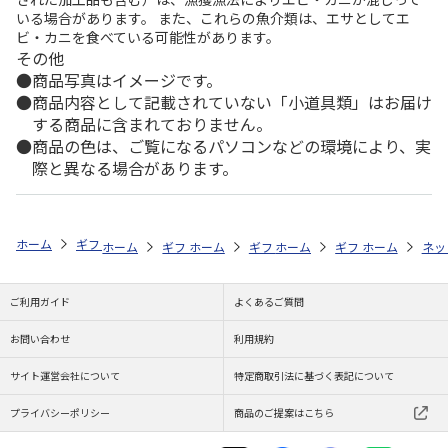
いる場合があります。 また、これらの魚介類は、エサとしてエ
ビ・カニを食べている可能性があります。
その他
商品写真はイメージです。
商品内容として記載されていない「小道具類」はお届け
する商品に含まれておりません。
商品の色は、ご覧になるパソコンなどの環境により、実
際と異なる場合があります。
ホーム
ギフトストア
お中元・夏ギフト特集 2026
ハム・お肉
＜
ホーム
ギフトストア
ホーム
ギフトストア
お中元・夏ギフト特集 2026
ホーム
ギフトストア
お中元・夏ギフト特集
ホーム
ネッ
お
ハ
ご利用ガイド
よくあるご質問
お問い合わせ
利用規約
サイト運営会社について
特定商取引法に基づく表記について
プライバシーポリシー
商品のご提案はこちら