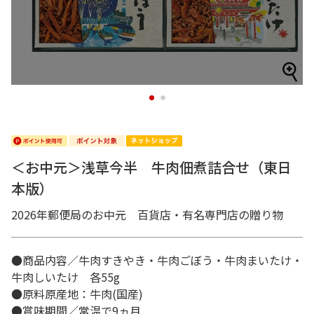
1
2
＜お中元＞浅草今半 牛肉佃煮詰合せ（東日
本版）
2026年郵便局のお中元 百貨店・有名専門店の贈り物
●商品内容／牛肉すきやき・牛肉ごぼう・牛肉まいたけ・
牛肉しいたけ 各55g
●原料原産地：牛肉(国産)
●賞味期間／常温で9ヵ月