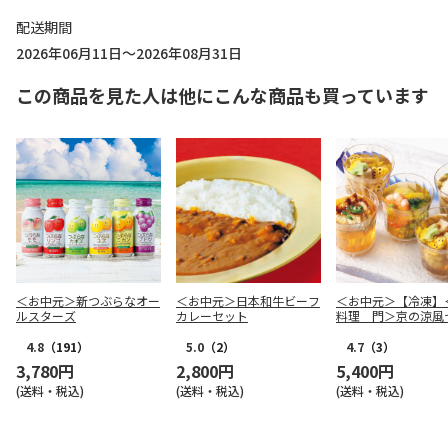
配送期間
2026年06月11日～2026年08月31日
この商品を見た人は他にこんな商品も買っています
＜お中元＞新つぶらなオー
＜お中元＞日本和牛ビーフ
＜お中元＞【冷凍】
ルスターズ
カレーセット
料理 門＞京の涼風
寄せ
4.8
（191）
5.0
（2）
4.7
（3）
3,780円
2,800円
5,400円
(送料・税込)
(送料・税込)
(送料・税込)