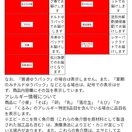
ク等でお
ットでお
届けしま
届けしま
す
す
チルドゆ
定形外郵
うパック
便(簡易書
でお届け
留)でお届
します
けします
冷凍ゆう
レターパ
パックで
ックライ
お届けし
トでお届
ます。
けします
佐川急便
でのお届
けとなり
ます
なお、「普通ゆうパック」の場合は表示しません。また、「夏期
のみチルドゆうパック」などとなる場合は、記号での表示はせ
ず、商品内容欄にその旨を表示しています。
アレルギー情報について
商品に「小麦」「そば」「卵」「乳」「落花生」「えび」「か
に」「くるみ」のアレルギー特定8品目を含んでいる場合に品目名
を表示します。
※エビ・カニを除く魚介類（これらの魚介類を原材料として製造
された加工品も含む）は、漁獲漁法によりエビ・カニが混じって
いる場合があります。 また、これらの魚介類は、エサとしてエ