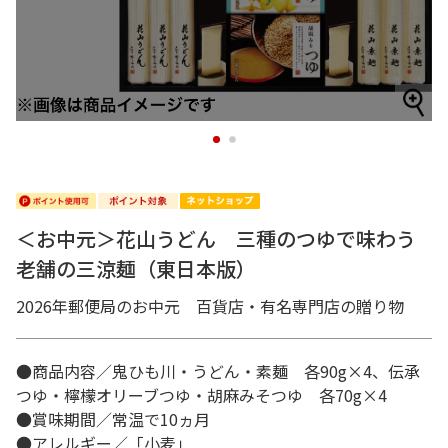
1
2
＜お中元＞花山うどん 三種のつゆで味わう
老舗の三涼麺（東日本版）
2026年郵便局のお中元 百貨店・有名専門店の贈り物
●商品内容／鬼ひも川・うどん・素麺 各90g×4、伝承
つゆ・檸檬オリーブつゆ・胡麻みそつゆ 各70g×4
●賞味期間／常温で10ヵ月
●アレルギー／「小麦」