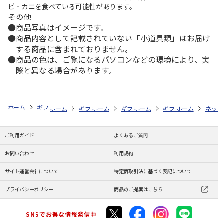
ビ・カニを食べている可能性があります。
その他
商品写真はイメージです。
商品内容として記載されていない「小道具類」はお届け
する商品に含まれておりません。
商品の色は、ご覧になるパソコンなどの環境により、実
際と異なる場合があります。
ホーム
ギフトストア
お中元・夏ギフト特集 2026
そうめん・麺類
ホーム
ギフトストア
ホーム
ギフトストア
お中元・夏ギフト特集 2026
ホーム
ギフトストア
お中元・夏ギフト特集
ホーム
ネッ
お
そ
ご利用ガイド
よくあるご質問
お問い合わせ
利用規約
サイト運営会社について
特定商取引法に基づく表記について
プライバシーポリシー
商品のご提案はこちら
SNSでお得な情報発信中