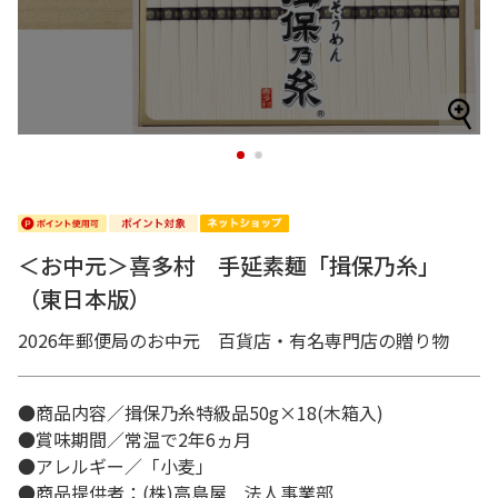
1
2
＜お中元＞喜多村 手延素麺「揖保乃糸」
（東日本版）
2026年郵便局のお中元 百貨店・有名専門店の贈り物
●商品内容／揖保乃糸特級品50g×18(木箱入)
●賞味期間／常温で2年6ヵ月
●アレルギー／「小麦」
●商品提供者：(株)高島屋 法人事業部