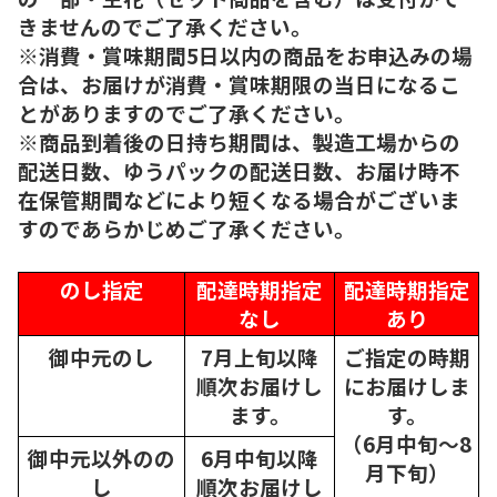
きませんのでご了承ください。
※消費・賞味期間5日以内の商品をお申込みの場
合は、お届けが消費・賞味期限の当日になるこ
とがありますのでご了承ください。
※商品到着後の日持ち期間は、製造工場からの
配送日数、ゆうパックの配送日数、お届け時不
在保管期間などにより短くなる場合がございま
すのであらかじめご了承ください。
のし指定
配達時期指定
配達時期指定
なし
あり
御中元のし
7月上旬以降
ご指定の時期
順次
お届けし
にお届けしま
ます。
す。
（6月中旬～8
御中元以外のの
6月中旬以降
月下旬）
し
順次
お届けし