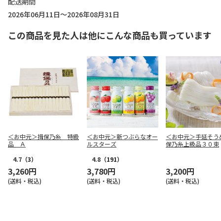
配送期間
2026年06月11日～2026年08月31日
この商品を見た人は他にこんな商品も買っています
＜お中元＞揖保乃糸 特級
＜お中元＞新つぶらなオー
＜お中元＞手延そう
品 Ａ
ルスターズ
保乃糸上級品３０束
4.7
（3）
4.8
（191）
3,260円
3,780円
3,200円
(送料・税込)
(送料・税込)
(送料・税込)