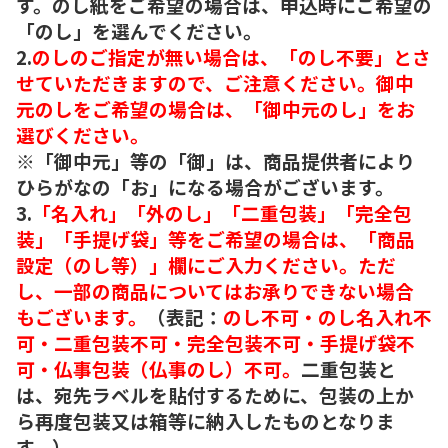
す。のし紙をご希望の場合は、申込時にご希望の
「のし」を選んでください。
2.
のしのご指定が無い場合は、「のし不要」とさ
せていただきますので、ご注意ください。御中
元のしをご希望の場合は、「御中元のし」をお
選びください。
※「御中元」等の「御」は、商品提供者により
ひらがなの「お」になる場合がございます。
3.
「名入れ」「外のし」「二重包装」「完全包
装」「手提げ袋」等をご希望の場合は、「商品
設定（のし等）」欄にご入力ください。ただ
し、一部の商品についてはお承りできない場合
もございます。
（表記：
のし不可・のし名入れ不
可・二重包装不可・完全包装不可・手提げ袋不
可・仏事包装（仏事のし）不可。
二重包装と
は、宛先ラベルを貼付するために、包装の上か
ら再度包装又は箱等に納入したものとなりま
す。）