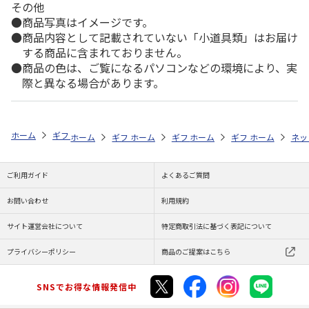
その他
商品写真はイメージです。
商品内容として記載されていない「小道具類」はお届け
する商品に含まれておりません。
商品の色は、ご覧になるパソコンなどの環境により、実
際と異なる場合があります。
ホーム
ギフトストア
お中元・夏ギフト特集 2026
そうめん・麺類
ホーム
ギフトストア
ホーム
ギフトストア
お中元・夏ギフト特集 2026
ホーム
ギフトストア
お中元・夏ギフト特集
ホーム
ネッ
お
そ
ご利用ガイド
よくあるご質問
お問い合わせ
利用規約
サイト運営会社について
特定商取引法に基づく表記について
プライバシーポリシー
商品のご提案はこちら
SNSでお得な情報発信中