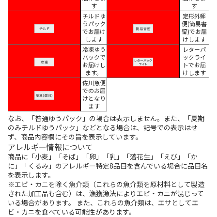
す
す
チルドゆ
定形外郵
うパック
便(簡易書
でお届け
留)でお届
します
けします
冷凍ゆう
レターパ
パックで
ックライ
お届けし
トでお届
ます。
けします
佐川急便
でのお届
けとなり
ます
なお、「普通ゆうパック」の場合は表示しません。また、「夏期
のみチルドゆうパック」などとなる場合は、記号での表示はせ
ず、商品内容欄にその旨を表示しています。
アレルギー情報について
商品に「小麦」「そば」「卵」「乳」「落花生」「えび」「か
に」「くるみ」のアレルギー特定8品目を含んでいる場合に品目名
を表示します。
※エビ・カニを除く魚介類（これらの魚介類を原材料として製造
された加工品も含む）は、漁獲漁法によりエビ・カニが混じって
いる場合があります。 また、これらの魚介類は、エサとしてエ
ビ・カニを食べている可能性があります。