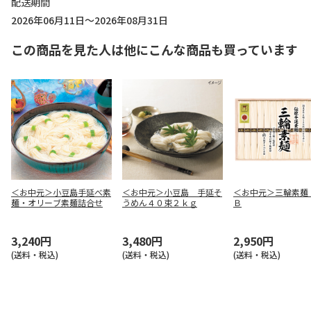
配送期間
2026年06月11日～2026年08月31日
この商品を見た人は他にこんな商品も買っています
＜お中元＞小豆島手延べ素
＜お中元＞小豆島 手延そ
＜お中元＞三輪素
麺・オリーブ素麺詰合せ
うめん４０束２ｋｇ
Ｂ
3,240円
3,480円
2,950円
(送料・税込)
(送料・税込)
(送料・税込)