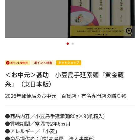
1
2
＜お中元＞甚助 小豆島手延素麺「黄金蔵
糸」（東日本版）
2026年郵便局のお中元 百貨店・有名専門店の贈り物
●商品内容／小豆島手延素麺80g×9(紙箱入)
●賞味期間／常温で2年6ヵ月
●アレルギー／「小麦」
●商品提供者：(株)高島屋 法人事業部