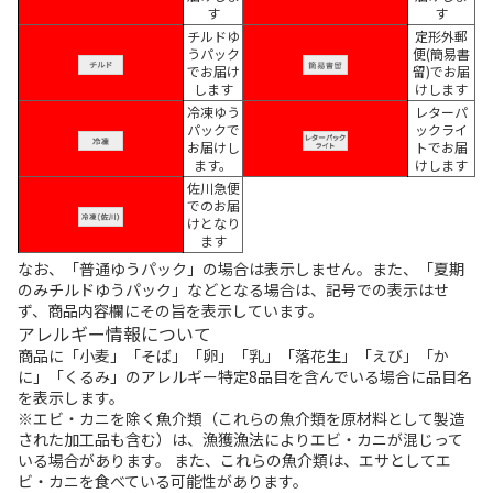
す
す
チルドゆ
定形外郵
うパック
便(簡易書
でお届け
留)でお届
します
けします
冷凍ゆう
レターパ
パックで
ックライ
お届けし
トでお届
ます。
けします
佐川急便
でのお届
けとなり
ます
なお、「普通ゆうパック」の場合は表示しません。また、「夏期
のみチルドゆうパック」などとなる場合は、記号での表示はせ
ず、商品内容欄にその旨を表示しています。
アレルギー情報について
商品に「小麦」「そば」「卵」「乳」「落花生」「えび」「か
に」「くるみ」のアレルギー特定8品目を含んでいる場合に品目名
を表示します。
※エビ・カニを除く魚介類（これらの魚介類を原材料として製造
された加工品も含む）は、漁獲漁法によりエビ・カニが混じって
いる場合があります。 また、これらの魚介類は、エサとしてエ
ビ・カニを食べている可能性があります。