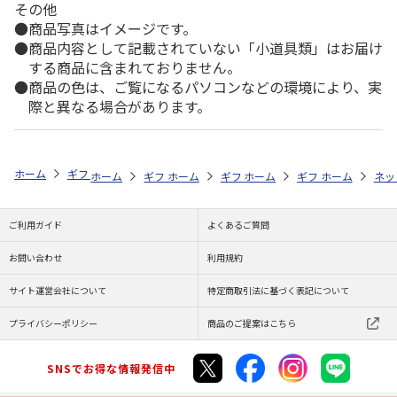
その他
商品写真はイメージです。
商品内容として記載されていない「小道具類」はお届け
する商品に含まれておりません。
商品の色は、ご覧になるパソコンなどの環境により、実
際と異なる場合があります。
ホーム
ギフトストア
お中元・夏ギフト特集 2026
そうめん・麺類
ホーム
ギフトストア
ホーム
ギフトストア
お中元・夏ギフト特集 2026
ホーム
ギフトストア
お中元・夏ギフト特集
ホーム
ネッ
お
そ
ご利用ガイド
よくあるご質問
お問い合わせ
利用規約
サイト運営会社について
特定商取引法に基づく表記について
プライバシーポリシー
商品のご提案はこちら
SNSでお得な情報発信中