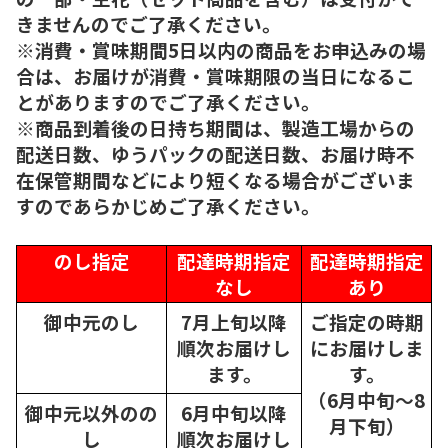
きませんのでご了承ください。
※消費・賞味期間5日以内の商品をお申込みの場
合は、お届けが消費・賞味期限の当日になるこ
とがありますのでご了承ください。
※商品到着後の日持ち期間は、製造工場からの
配送日数、ゆうパックの配送日数、お届け時不
在保管期間などにより短くなる場合がございま
すのであらかじめご了承ください。
のし指定
配達時期指定
配達時期指定
なし
あり
御中元のし
7月上旬以降
ご指定の時期
順次
お届けし
にお届けしま
ます。
す。
（6月中旬～8
御中元以外のの
6月中旬以降
月下旬）
し
順次
お届けし