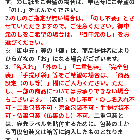
す。のし紙をご希望の場合は、申込時にご希望の
「のし」を選んでください。
2.
のしのご指定が無い場合は、「のし不要」とさ
せていただきますので、ご注意ください。御中
元のしをご希望の場合は、「御中元のし」をお
選びください。
※「御中元」等の「御」は、商品提供者により
ひらがなの「お」になる場合がございます。
3.
「名入れ」「外のし」「二重包装」「完全包
装」「手提げ袋」等をご希望の場合は、「商品
設定（のし等）」欄にご入力ください。ただ
し、一部の商品についてはお承りできない場合
もございます。
（表記：
のし不可・のし名入れ不
可・二重包装不可・完全包装不可・手提げ袋不
可・仏事包装（仏事のし）不可。
二重包装と
は、宛先ラベルを貼付するために、包装の上か
ら再度包装又は箱等に納入したものとなりま
す。）