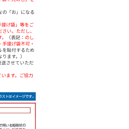
なの「お」になる
手提げ袋」等をご
ださい。ただし、
す。
（表記：
のし
・手提げ袋不可・
ルを貼付するため
なります。）
発送させていただ
ています。ご協力