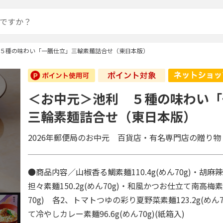
５種の味わい「一膳仕立」三輪素麺詰合せ（東日本版）
＜お中元＞池利 ５種の味わい「
三輪素麺詰合せ（東日本版）
2026年郵便局のお中元 百貨店・有名専門店の贈り物
●商品内容／山椒香る鯛素麺110.4g(めん70g)・胡
担々素麺150.2g(めん70g)・和風かつお仕立て南高梅素麺
70g) 各2、トマトつゆの彩り夏野菜素麺123.2g(めん
て冷やしカレー素麺96.6g(めん70g)(紙箱入)