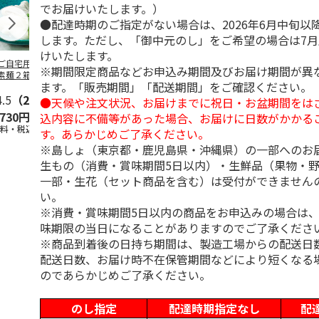
でお届けいたします。）
●配達時期のご指定がない場合は、2026年6月中旬以
します。ただし、「御中元のし」をご希望の場合は7
けいたします。
ご自宅用＞島原手
＜お中元＞島原手延
＜お中元＞お徳用
＜ご自宅用＞
※期間限定商品などお申込み期間及びお届け期間が異
素麺２箱・黒ごま
素麺３ｋｇ【古（ひ
「国産小麦」小豆島
延素麺２ｋｇ
ます。「販売期間」「配送期間」をご確認ください。
１箱詰合せ
ね）】
手延べ素麺
（ひね）】
4.5
（2）
5.0
（2）
5.0
（1）
4.5
（2）
●天候や注文状況、お届けまでに祝日・お盆期間をは
,730円
3,980円
2,700円
2,940円
込内容に不備等があった場合、お届けに日数がかかる
送料・税込)
(送料・税込)
(送料・税込)
(送料・税込)
す。あらかじめご了承ください。
※島しょ（東京都・鹿児島県・沖縄県）の一部へのお
生もの（消費・賞味期間5日以内）・生鮮品（果物・
一部・生花（セット商品を含む）は受付ができません
い。
※消費・賞味期間5日以内の商品をお申込みの場合は
味期限の当日になることがありますのでご了承くださ
※商品到着後の日持ち期間は、製造工場からの配送日
配送日数、お届け時不在保管期間などにより短くなる
のであらかじめご了承ください。
のし指定
配達時期指定なし
配