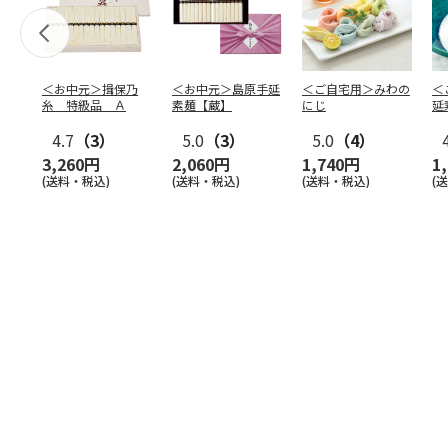
＜お中元＞揖保乃
＜お中元＞島原手延
＜ご自宅用＞みわの
＜
糸 特級品 Ａ
素麺【蔵】
にじ
延
麺
4.7
（3）
5.0
（3）
5.0
（4）
3,260円
2,060円
1,740円
1
(送料・税込)
(送料・税込)
(送料・税込)
(