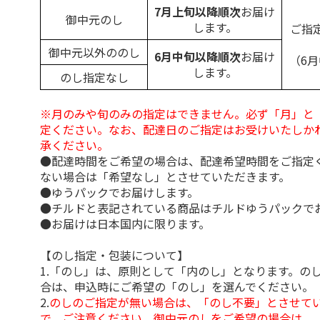
7月上旬以降順次
お届け
御中元のし
します。
ご指
御中元以外ののし
6月中旬以降順次
お届け
（6
します。
のし指定なし
※月のみや旬のみの指定はできません。必ず「月」と
定ください。なお、配達日のご指定はお受けいたしか
承ください。
●配達時間をご希望の場合は、配達希望時間をご指定
ない場合は「希望なし」とさせていただきます。
●ゆうパックでお届けします。
●チルドと表記されている商品はチルドゆうパックで
●お届けは日本国内に限ります。
【のし指定・包装について】
1.「のし」は、原則として「内のし」となります。の
合は、申込時にご希望の「のし」を選んでください。
2.
のしのご指定が無い場合は、「のし不要」とさせて
で、ご注意ください。御中元のしをご希望の場合は、