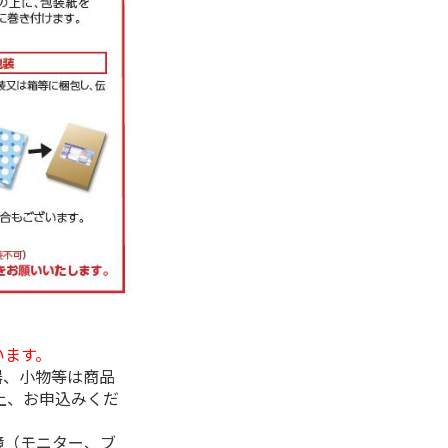
います。
器、小物等は商品
上、お申込みくだ
境（モニター、ブ