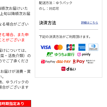
配送方法
ゆうパック
降順次お届けいた
のし
対応可
月上旬以降順次お届
島原手
国産熟成 おいしい
＜お中元＞三輪素
三輪素麺 正倉院文
決済方法
詳細はこちら
なる場合がござい
【古
三輪そうめん 光射
麺 誉 Ｂ
様パッケージ細麺
す
白髭
5.0
（1）
4.0
（1）
さむ場合、また申
下記の決済方法がご利用頂けます。
3,240円
2,950円
4,200円
ことがございま
(送料・税込)
(送料・税込)
(送料・税込)
届けについては、
野菜・活魚介類）の
のでご了承くださ
、お届けが消費・賞
い。
数、ゆうパックの
場合がございます
達時期指定あり