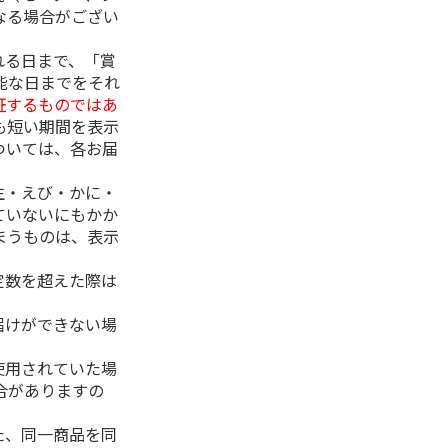
なる場合がござい
れる日まで、「賞
能な日までをそれ
証するものではあ
も短い期間を表示
ついては、各お届
生・えび・かに・
ていないにもかか
まうものは、表示
定数を超えた際は
。
届けができない場
使用されていた場
合がありますの
た、同一商品を同