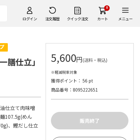
0
ログイン
注文履歴
クイック注文
カート
メニュー
5,600
円
一膳仕立」
(送料・税込)
※軽減税率対象
獲得ポイント： 56 pt
商品番号
8095222651
麻辣油仕立て肉味噌
107.5g(めん
70g)、鰹だし仕立