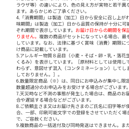
ラウザ等）の違いにより、色の見え方が実物と若干異
ます。あらかじめご了承ください。
4.「消費期間」は製造（加工）日から安全に召し上が
味期間」は製造（加工）日から品質の保持が十分に可
ぞれ期間で表示しています。
お届け日からの期間を保
りません。
複数の商品がセットになっている場合、最
しています。なお、法律に基づく賞味（消費）期限に
け商品に記載しています。
5.アレルギー物質８品目（小麦・そば・卵・乳・落花
くるみ）を表示しています。［原材料としては使用し
わらず、意図せず混入（コンタミネーション）してし
しておりません。］。
6.数量限定商品（※）は、同日にお申込みが集中し限
数量超過分のお申込みをお受けする場合がございます
7.天災時など不測の事態が発生した場合は、商品のお
合や遅延する場合などがございます。
8.ご依頼主さま又はお届け先さまのご氏名に旧字等が
合、一部、印刷可能文字での登録をさせていただく場
で、ご容赦ください。
9.複数商品の一括送付及び同時発送はできません。ま