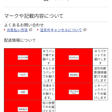
マークや記載内容について
よくあるお問い合わせ
お支払い方法
注文のキャンセルについて
配送情報について
ゆうパッ
ゆうパケ
ク等でお
ットでお
届けしま
届けしま
す
す
チルドゆ
定形外郵
うパック
便(簡易書
でお届け
留)でお届
します
けします
冷凍ゆう
レターパ
パックで
ックライ
お届けし
トでお届
ます。
けします
佐川急便
でのお届
けとなり