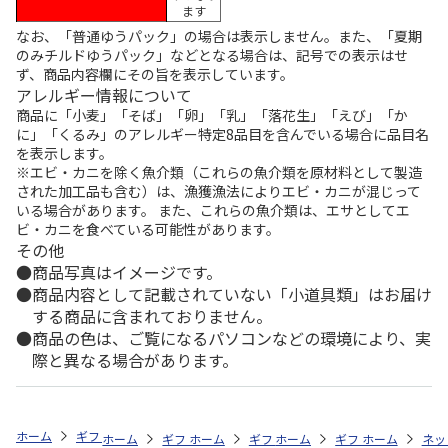
ます
なお、「普通ゆうパック」の場合は表示しません。また、「夏期
のみチルドゆうパック」などとなる場合は、記号での表示はせ
ず、商品内容欄にその旨を表示しています。
アレルギー情報について
商品に「小麦」「そば」「卵」「乳」「落花生」「えび」「か
に」「くるみ」のアレルギー特定8品目を含んでいる場合に品目名
を表示します。
※エビ・カニを除く魚介類（これらの魚介類を原材料として製造
された加工品も含む）は、漁獲漁法によりエビ・カニが混じって
いる場合があります。 また、これらの魚介類は、エサとしてエ
ビ・カニを食べている可能性があります。
その他
商品写真はイメージです。
商品内容として記載されていない「小道具類」はお届け
する商品に含まれておりません。
商品の色は、ご覧になるパソコンなどの環境により、実
際と異なる場合があります。
ホーム
ギフトストア
お中元・夏ギフト特集 2026
そうめん・麺類
ホーム
ギフトストア
ホーム
ギフトストア
お中元・夏ギフト特集 2026
ホーム
ギフトストア
お中元・夏ギフト特集
ホーム
ネッ
お
そ