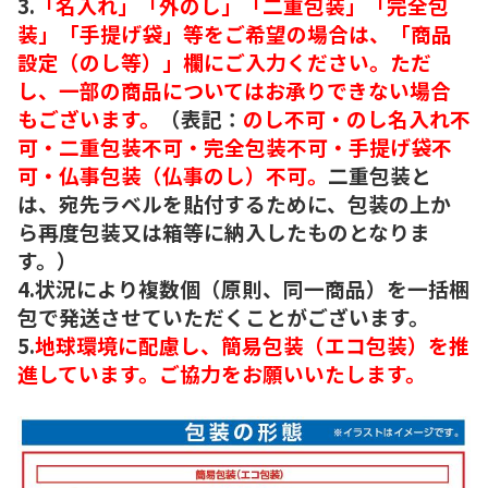
3.
「名入れ」「外のし」「二重包装」「完全包
装」「手提げ袋」等をご希望の場合は、「商品
設定（のし等）」欄にご入力ください。ただ
し、一部の商品についてはお承りできない場合
もございます。
（表記：
のし不可・のし名入れ不
可・二重包装不可・完全包装不可・手提げ袋不
可・仏事包装（仏事のし）不可。
二重包装と
は、宛先ラベルを貼付するために、包装の上か
ら再度包装又は箱等に納入したものとなりま
す。）
4.状況により複数個（原則、同一商品）を一括梱
包で発送させていただくことがございます。
5.
地球環境に配慮し、簡易包装（エコ包装）を推
進しています。ご協力をお願いいたします。