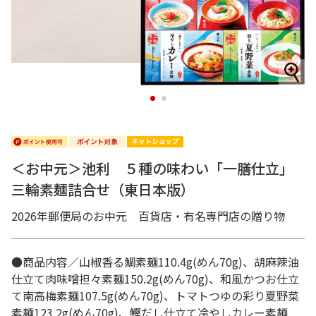
1
2
＜お中元＞池利 ５種の味わい「一膳仕立」
三輪素麺詰合せ（東日本版）
2026年郵便局のお中元 百貨店・有名専門店の贈り物
●商品内容／山椒香る鯛素麺110.4g(めん70g)、胡麻辣油
仕立て肉味噌担々素麺150.2g(めん70g)、和風かつお仕立
て南高梅素麺107.5g(めん70g)、トマトつゆの彩り夏野菜
素麺123.2g(めん70g)、鰹だし仕立て冷やしカレー素麺