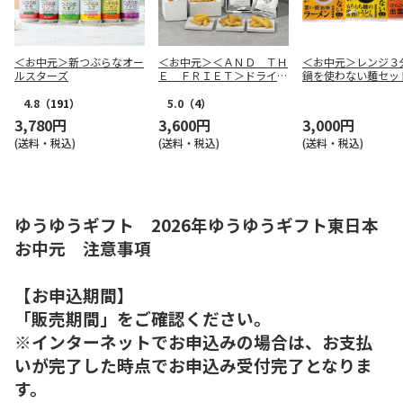
＜お中元＞新つぶらなオー
＜お中元＞＜ＡＮＤ ＴＨ
＜お中元＞レンジ３
ルスターズ
Ｅ ＦＲＩＥＴ＞ドライフ
鍋を使わない麺セッ
リット５種１０個詰合せ
4.8
（191）
5.0
（4）
3,780円
3,600円
3,000円
(送料・税込)
(送料・税込)
(送料・税込)
ゆうゆうギフト 2026年ゆうゆうギフト東日本
お中元 注意事項
【お申込期間】
「販売期間」をご確認ください。
※インターネットでお申込みの場合は、お支払
いが完了した時点でお申込み受付完了となりま
す。