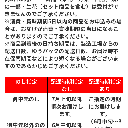
の一部・生花（セット商品を含む）は受付がで
きませんのでご了承ください。
※消費・賞味期間5日以内の商品をお申込みの場
合は、お届けが消費・賞味期限の当日になるこ
とがありますのでご了承ください。
※商品到着後の日持ち期間は、製造工場からの
配送日数、ゆうパックの配送日数、お届け時不
在保管期間などにより短くなる場合がございま
すのであらかじめご了承ください。
のし指定
配達時期指定
配達時期指定
なし
あり
御中元のし
7月上旬以降
ご指定の時期
順次
お届けし
にお届けしま
ます。
す。
（6月中旬～8
御中元以外のの
6月中旬以降