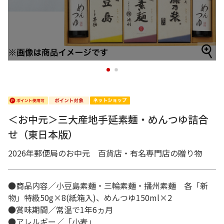
1
2
＜お中元＞三大産地手延素麺・めんつゆ詰合
せ（東日本版）
2026年郵便局のお中元 百貨店・有名専門店の贈り物
●商品内容／小豆島素麺・三輪素麺・播州素麺 各「新
物」特級50g×8(紙箱入)、めんつゆ150ml×2
●賞味期間／常温で1年6ヵ月
●アレルギー／「小麦」