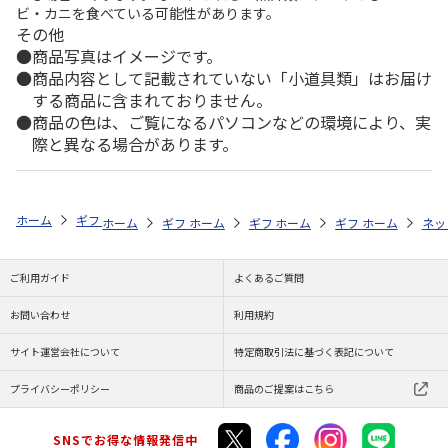
ビ・カニを食べている可能性があります。
その他
商品写真はイメージです。
商品内容として記載されていない「小道具類」はお届け
する商品に含まれておりません。
商品の色は、ご覧になるパソコンなどの環境により、実
際と異なる場合があります。
ホーム
ギフトストア
お中元・夏ギフト特集 2026
そうめん・麺類
ホーム
ギフトストア
ホーム
ギフトストア
お中元・夏ギフト特集 2026
ホーム
ギフトストア
お中元・夏ギフト特集
ホーム
ネッ
お
そ
ご利用ガイド
よくあるご質問
お問い合わせ
利用規約
サイト運営会社について
特定商取引法に基づく表記について
プライバシーポリシー
商品のご提案はこちら
SNSでお得な情報発信中