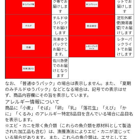
ク等でお
ットでお
届けしま
届けしま
す
す
チルドゆ
定形外郵
うパック
便(簡易書
でお届け
留)でお届
します
けします
冷凍ゆう
レターパ
パックで
ックライ
お届けし
トでお届
ます。
けします
佐川急便
でのお届
けとなり
ます
なお、「普通ゆうパック」の場合は表示しません。また、「夏期
のみチルドゆうパック」などとなる場合は、記号での表示はせ
ず、商品内容欄にその旨を表示しています。
アレルギー情報について
商品に「小麦」「そば」「卵」「乳」「落花生」「えび」「か
に」「くるみ」のアレルギー特定8品目を含んでいる場合に品目名
を表示します。
※エビ・カニを除く魚介類（これらの魚介類を原材料として製造
された加工品も含む）は、漁獲漁法によりエビ・カニが混じって
いる場合があります。 また、これらの魚介類は、エサとしてエ