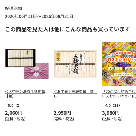
配送期間
2026年06月11日～2026年08月31日
この商品を見た人は他にこんな商品も買っています
＜お中元＞島原手延素麺
＜お中元＞三輪素麺 誉
「20点以上詰め合わ
【蔵】
Ｂ
ロスおたすけセット
5.0
（3）
4.0
（18）
2,060円
2,950円
3,980円
(送料・税込)
(送料・税込)
(送料・税込)