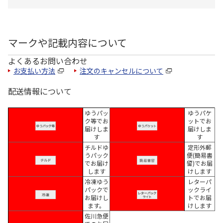
マークや記載内容について
よくあるお問い合わせ
お支払い方法
注文のキャンセルについて
配送情報について
ゆうパッ
ゆうパケ
ク等でお
ットでお
届けしま
届けしま
す
す
チルドゆ
定形外郵
うパック
便(簡易書
でお届け
留)でお届
します
けします
冷凍ゆう
レターパ
パックで
ックライ
お届けし
トでお届
ます。
けします
佐川急便