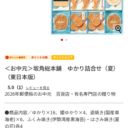
1
2
＜お中元＞坂角総本舖 ゆかり詰合せ（夏）
（東日本版）
5.0
（1）
レビューを見る
2026年郵便局のお中元 百貨店・有名専門店の贈り物
●商品内容／ゆかり×16、姫ゆかり×4、姿焼き(国産車
海老)×6、ふくみ焼き(伊勢湾産黒海苔)・はさみ焼き(夏
の花)各4