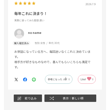
2026.7.9
毎年これに決まり！
実際に使ってみた感想
:良い
no name
性別:
女性
年代:
30代
購入確認済み
お世話になっている方へ、毎回迷いなくこれと決めていま
す。
相手方が好きなものなので、喜んでもらいこちらも満足で
す。
参考になった
0
Like!
0
絞り込み
表示：新しい順