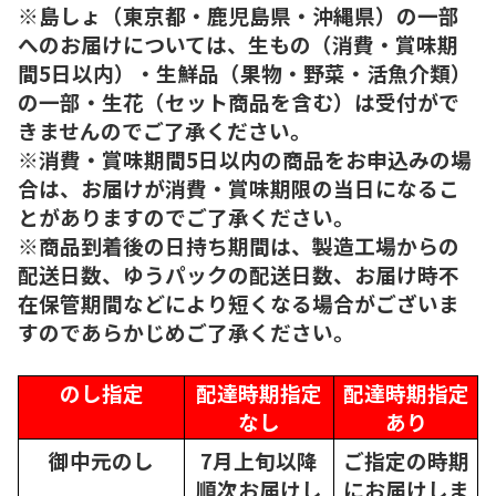
※島しょ（東京都・鹿児島県・沖縄県）の一部
へのお届けについては、生もの（消費・賞味期
間5日以内）・生鮮品（果物・野菜・活魚介類）
の一部・生花（セット商品を含む）は受付がで
きませんのでご了承ください。
※消費・賞味期間5日以内の商品をお申込みの場
合は、お届けが消費・賞味期限の当日になるこ
とがありますのでご了承ください。
※商品到着後の日持ち期間は、製造工場からの
配送日数、ゆうパックの配送日数、お届け時不
在保管期間などにより短くなる場合がございま
すのであらかじめご了承ください。
のし指定
配達時期指定
配達時期指定
なし
あり
御中元のし
7月上旬以降
ご指定の時期
順次
お届けし
にお届けしま