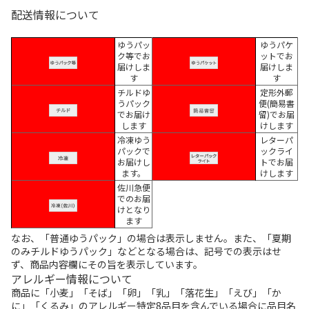
配送情報について
ゆうパッ
ゆうパケ
ク等でお
ットでお
届けしま
届けしま
す
す
チルドゆ
定形外郵
うパック
便(簡易書
でお届け
留)でお届
します
けします
冷凍ゆう
レターパ
パックで
ックライ
お届けし
トでお届
ます。
けします
佐川急便
でのお届
けとなり
ます
なお、「普通ゆうパック」の場合は表示しません。また、「夏期
のみチルドゆうパック」などとなる場合は、記号での表示はせ
ず、商品内容欄にその旨を表示しています。
アレルギー情報について
商品に「小麦」「そば」「卵」「乳」「落花生」「えび」「か
に」「くるみ」のアレルギー特定8品目を含んでいる場合に品目名