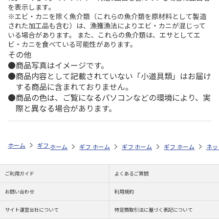
を表示します。
※エビ・カニを除く魚介類（これらの魚介類を原材料として製造
された加工品も含む）は、漁獲漁法によりエビ・カニが混じって
いる場合があります。 また、これらの魚介類は、エサとしてエ
ビ・カニを食べている可能性があります。
その他
商品写真はイメージです。
商品内容として記載されていない「小道具類」はお届け
する商品に含まれておりません。
商品の色は、ご覧になるパソコンなどの環境により、実
際と異なる場合があります。
ホーム
ギフトストア
お中元・夏ギフト特集 2026
お菓子・スイーツ
ホーム
ギフトストア
ホーム
ギフトストア
お中元・夏ギフト特集 2026
ホーム
ギフトストア
お中元・夏ギフト特集
ホーム
ネッ
お
お
ご利用ガイド
よくあるご質問
お問い合わせ
利用規約
サイト運営会社について
特定商取引法に基づく表記について