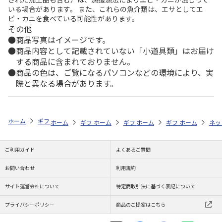
いる場合があります。 また、これらの魚介類は、エサとしてエ
ビ・カニを食べている可能性があります。
その他
商品写真はイメージです。
商品内容として記載されていない「小道具類」はお届け
する商品に含まれておりません。
商品の色は、ご覧になるパソコンなどの環境により、実
際と異なる場合があります。
ホーム
ギフトストア
お中元・夏ギフト特集 2026
お菓子・スイーツ
ホーム
ギフトストア
ホーム
ギフトストア
お中元・夏ギフト特集 2026
ホーム
ギフトストア
お中元・夏ギフト特集
ホーム
ネッ
お
お
ご利用ガイド
よくあるご質問
お問い合わせ
利用規約
サイト運営会社について
特定商取引法に基づく表記について
プライバシーポリシー
商品のご提案はこちら