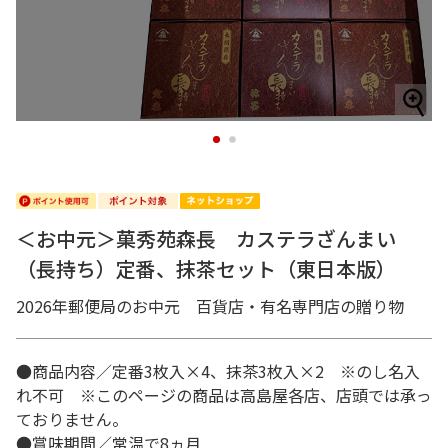
1
2
＜お中元＞菓秀苑森長 カステラざんまい
（長持ち）定番、抹茶セット（東日本版）
2026年郵便局のお中元 百貨店・有名専門店の贈り物
●商品内容／定番3枚入×4、抹茶3枚入×2 ※のし名入
れ不可 ※このページの商品は高島屋各店、店頭では承っ
ておりません。
●賞味期間／常温で8ヵ月