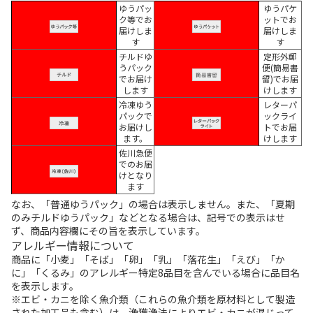
ゆうパッ
ゆうパケ
ク等でお
ットでお
届けしま
届けしま
す
す
チルドゆ
定形外郵
うパック
便(簡易書
でお届け
留)でお届
します
けします
冷凍ゆう
レターパ
パックで
ックライ
お届けし
トでお届
ます。
けします
佐川急便
でのお届
けとなり
ます
なお、「普通ゆうパック」の場合は表示しません。また、「夏期
のみチルドゆうパック」などとなる場合は、記号での表示はせ
ず、商品内容欄にその旨を表示しています。
アレルギー情報について
商品に「小麦」「そば」「卵」「乳」「落花生」「えび」「か
に」「くるみ」のアレルギー特定8品目を含んでいる場合に品目名
を表示します。
※エビ・カニを除く魚介類（これらの魚介類を原材料として製造
された加工品も含む）は、漁獲漁法によりエビ・カニが混じって